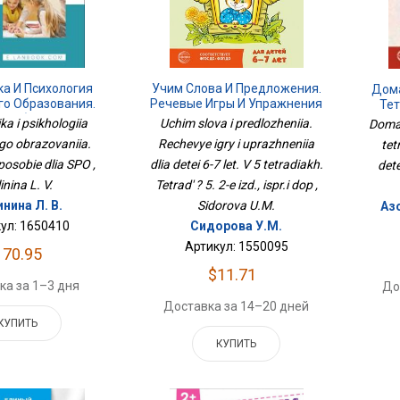
ка И Психология
Учим Слова И Предложения.
Дом
го Образования.
Речевые Игры И Упражнения
Тет
Пособие Для СПО
Для Детей 6-7 Лет. В 5
Для 
a i psikhologiia
Uchim slova i predlozheniia.
Domas
Тетрадях. Тетрадь № 5. 2-Е
go obrazovaniia.
Rechevye igry i uprazhneniia
tet
Изд., Испр.и Доп
osobie dlia SPO ,
dlia detei 6-7 let. V 5 tetradiakh.
dete
inina L. V.
Tetrad' ? 5. 2-e izd., ispr.i dop ,
нина Л. В.
Sidorova U.M.
Азо
ул: 1650410
Сидорова У.М.
Артикул: 1550095
170.95
$11.71
ка за 1–3 дня
До
Доставка за 14–20 дней
КУПИТЬ
КУПИТЬ