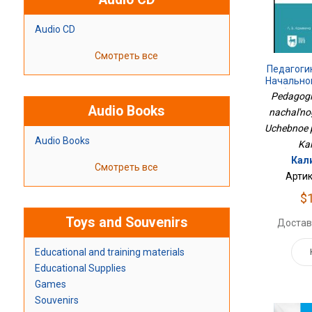
Audio CD
Смотреть все
Педагоги
Начально
Учебное 
Pedagogik
Audio Books
nachal'no
Uchebnoe p
Audio Books
Kal
Кали
Смотреть все
Артик
$
Toys and Souvenirs
Достав
Educational and training materials
Educational Supplies
Games
Souvenirs