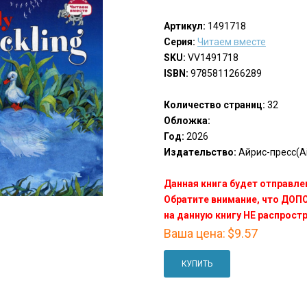
Артикул:
1491718
Серия:
Читаем вместе
SKU:
VV1491718
ISBN:
9785811266289
Количество страниц:
32
Обложка:
Год:
2026
Издательство:
Айрис-пресс(Ai
Данная книга будет отправлен
Обратите внимание, что ДО
на данную книгу НЕ распрост
Ваша цена:
$9.57
КУПИТЬ