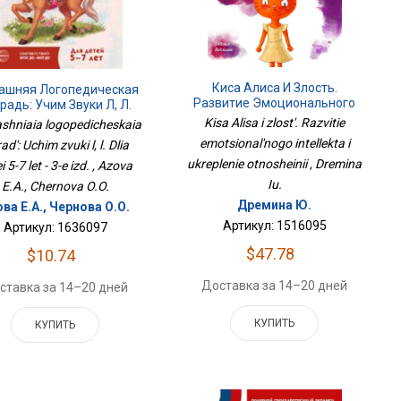
Киса Алиса И Злость.
ашняя Логопедическая
Развитие Эмоционального
радь: Учим Звуки Л, Л.
Интеллекта И Укрепление
Детей 5-7 Лет - 3-Е Изд.
Kisa Alisa i zlost'. Razvitie
hniaia logopedicheskaia
Отношейний
emotsional'nogo intellekta i
rad': Uchim zvuki l, l. Dlia
ukreplenie otnosheinii , Dremina
i 5-7 let - 3-e izd. , Azova
Iu.
E.A., Chernova O.O.
Дремина Ю.
ва Е.А., Чернова О.О.
Артикул: 1516095
Артикул: 1636097
$47.78
$10.74
Доставка за 14–20 дней
ставка за 14–20 дней
КУПИТЬ
КУПИТЬ