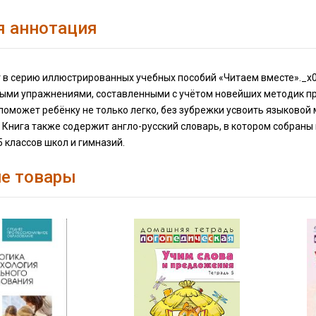
я аннотация
т в серию иллюстрированных учебных пособий «Читаем вместе»._x
ыми упражнениями, составленными с учётом новейших методик пре
оможет ребёнку не только легко, без зубрежки усвоить языковой 
 Книга также содержит англо-русский словарь, в котором собран
 классов школ и гимназий.
е товары