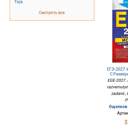
Toys
Смотреть все
ЕГЭ-2027. 
С Развёр
Сбор
EGE-2027. I
razvernutym
zadanii ,
P
Ощепков А
Артик
$