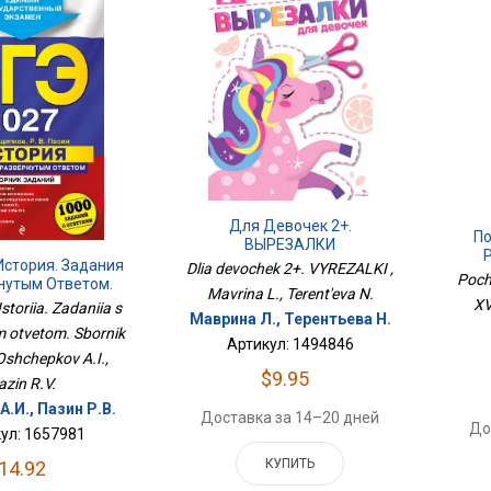
Для Девочек 2+.
По
ВЫРЕЗАЛКИ
Р
История. Задания
Dlia devochek 2+. VYREZALKI ,
Pochi
нутым Ответом.
Mavrina L., Terent'eva N.
ник Заданий
XV
storiia. Zadaniia s
Маврина Л., Терентьева Н.
 otvetom. Sbornik
Артикул: 1494846
 Oshchepkov A.I.,
$9.95
azin R.V.
.И., Пазин Р.В.
Доставка за 14–20 дней
До
ул: 1657981
КУПИТЬ
14.92