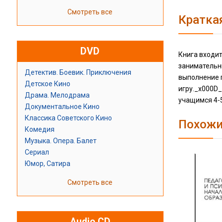
Смотреть все
Кратка
DVD
Книга входи
занимательн
Детектив. Боевик. Приключения
выполнение п
Детское Кино
игру._x000D_
Драма. Мелодрама
учащимся 4-5
Документальное Кино
Классика Советского Кино
Похожи
Комедия
Музыка. Опера. Балет
Сериал
Юмор, Сатира
Смотреть все
Audio CD