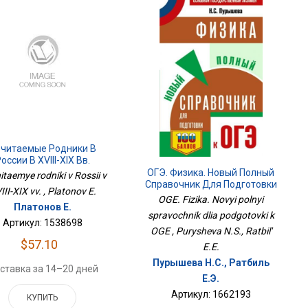
читаемые Родники В
оссии В XVIII-XIX Вв.
ОГЭ. Физика. Новый Полный
taemye rodniki v Rossii v
Справочник Для Подготовки
III-XIX vv. , Platonov E.
К ОГЭ
OGE. Fizika. Novyi polnyi
Платонов Е.
spravochnik dlia podgotovki k
Артикул: 1538698
OGE , Purysheva N.S., Ratbil'
$57.10
E.E.
Пурышева Н.С., Ратбиль
ставка за 14–20 дней
Е.Э.
Артикул: 1662193
КУПИТЬ