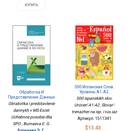
КУПИТЬ
500 Испанских Слов.
Уровень А1-А2.
Обработка И
Словарь-Тренажер На
Представление Данных
500 ispanskikh slov.
Исп. И Рус.яз
В MS Excel. Учебное
Obrabotka i predstavlenie
Uroven' A1-A2. Slovar'-
Пособие Для СПО
dannykh v MS Excel.
trenazher na isp. i rus.iaz
Uchebnoe posobie dlia
Артикул: 1511341
SPO , Burnaeva E. G.
$13.43
Бурнаева Э. Г.