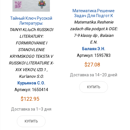
Математика.Решение
Задач Для Подгот.к
Тайный Ключ Русской
ОГЭ: 7-9 Классы Дп
Matematika.Reshenie
Литературы:
Формирование И
zadach dlia podgot.k OGE:
TAINYI KLIuCh RUSSKOI
Становление Крымского
7-9 klassy dp , Balaian
LITERATURY:
Текста В Русской
E.N.
Литературе X-XIX Веков,
FORMIROVANIE I
ИЗД.1
Балаян Э.Н.
STANOVLENIE
Артикул: 1595783
KRYMSKOGO TEKSTA V
RUSSKOI LITERATURE X-
$27.08
XIX VEKOV, IZD.1 ,
Доставка за 14–20 дней
Kur'ianov S.O.
Курьянов С.О.
КУПИТЬ
Артикул: 1650414
$122.95
Доставка за 1–3 дня
КУПИТЬ