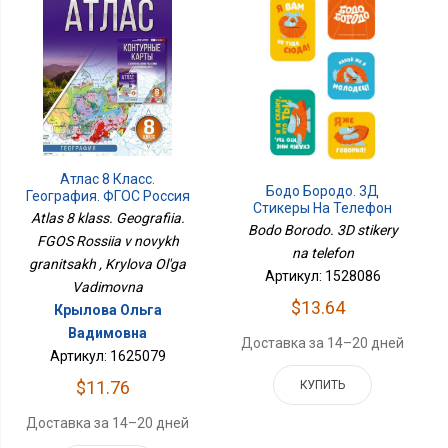
Атлас 8 Класс.
Бодо Бородо. 3Д
География. ФГОС Россия
Стикеры На Телефон
В Новых Границах
Atlas 8 klass. Geografiia.
Bodo Borodo. 3D stikery
FGOS Rossiia v novykh
na telefon
granitsakh , Krylova Ol'ga
Артикул: 1528086
Vadimovna
$13.64
Крылова Ольга
Вадимовна
Доставка за 14–20 дней
Артикул: 1625079
$11.76
КУПИТЬ
Доставка за 14–20 дней