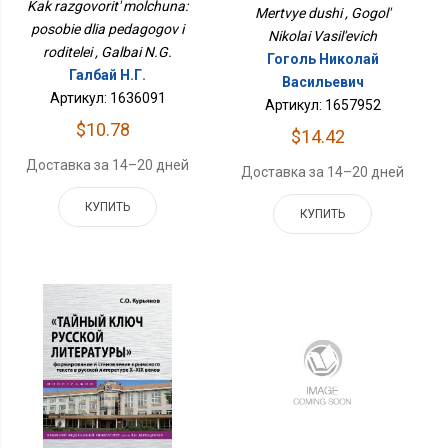
Педагогов И Родителей
Kak razgovorit' molchuna:
Mertvye dushi , Gogol'
posobie dlia pedagogov i
Nikolai Vasil'evich
roditelei , Galbai N.G.
Гоголь Николай
Галбай Н.Г.
Васильевич
Артикул: 1636091
Артикул: 1657952
$10.78
$14.42
Доставка за 14–20 дней
Доставка за 14–20 дней
КУПИТЬ
КУПИТЬ