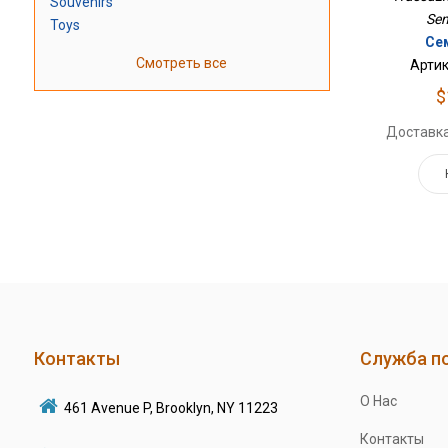
Souvenirs
Se
Toys
Се
Смотреть все
Артик
$
Доставка
Контакты
Служба п
О Нас
461 Avenue P, Brooklyn, NY 11223
Контакты