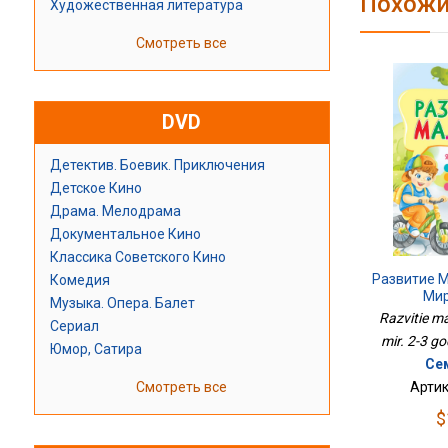
Похожи
Художественная литература
Смотреть все
DVD
Детектив. Боевик. Приключения
Детское Кино
Драма. Мелодрама
Документальное Кино
Классика Советского Кино
Развитие 
Комедия
Мир
Музыка. Опера. Балет
Razvitie m
Сериал
mir. 2-3 g
Юмор, Сатира
Се
Смотреть все
Артик
$