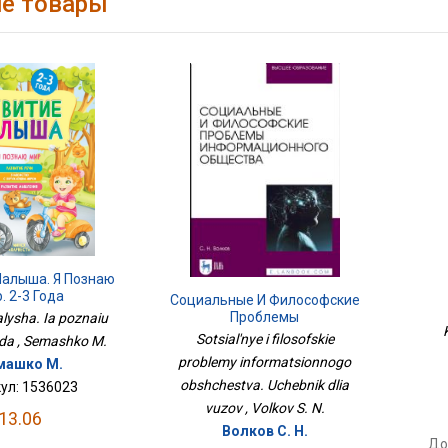
е товары
Малыша. Я Познаю
. 2-3 Года
Социальные И Философские
Проблемы
alysha. Ia poznaiu
Информационного
Sotsial'nye i filosofskie
oda , Semashko M.
Общества. Учебник Для
problemy informatsionnogo
машко М.
Вузов
obshchestva. Uchebnik dlia
ул: 1536023
vuzov , Volkov S. N.
13.06
Волков С. Н.
До