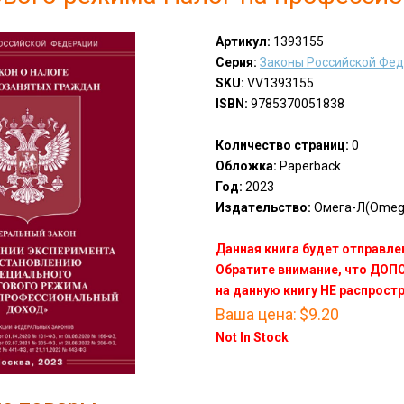
Артикул:
1393155
Серия:
Законы Российской Фе
SKU:
VV1393155
ISBN:
9785370051838
Количество страниц:
0
Обложка:
Paperback
Год:
2023
Издательство:
Омега-Л(Omeg
Данная книга будет отправлен
Обратите внимание, что ДО
на данную книгу НЕ распрост
Ваша цена:
$9.20
Not In Stock