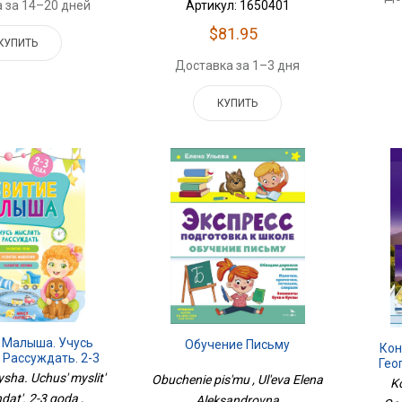
Артикул: 1650401
 за 14–20 дней
$81.95
КУПИТЬ
Доставка за 1–3 дня
КУПИТЬ
 Малыша. Учусь
Обучение Письму
Кон
 Рассуждать. 2-3
Гео
Года
ysha. Uchus' myslit'
Obuchenie pis'mu , Ul'eva Elena
Ko
dat'. 2-3 goda ,
Aleksandrovna