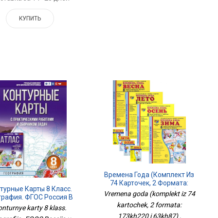
КУПИТЬ
Времена Года (комплект Из
74 Карточек, 2 Формата:
турные Карты 8 Класс.
173х220 И 63х87)
Vremena goda (komplekt iz 74
графия. ФГОС Россия В
kartochek, 2 formata:
Новых Границах
nturnye karty 8 klass.
173kh220 i 63kh87) ,