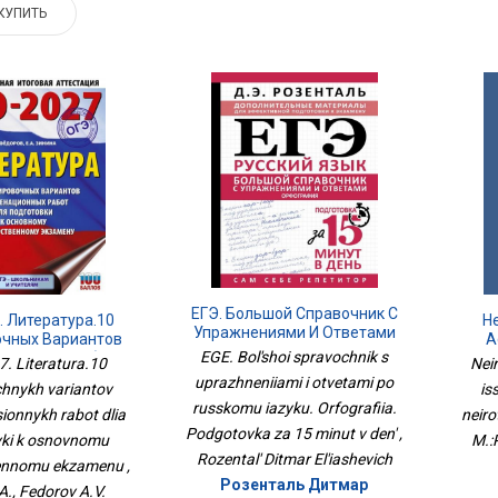
КУПИТЬ
ЕГЭ. Большой Справочник С
. Литература.10
Н
Упражнениями И Ответами
очных Вариантов
А
По Русскому Языку.
EGE. Bol'shoi spravochnik s
ционных Работ
. Literatura.10
Nei
Орфография. Подготовка За
одготовки К
uprazhneniiami i otvetami po
chnykh variantov
is
15 Минут В День
новному
russkomu iazyku. Orfografiia.
венному Экзамену
onnykh rabot dlia
neiro
М.:
Podgotovka za 15 minut v den' ,
ki k osnovnomu
M.:
Rozental' Ditmar El'iashevich
ennomu ekzamenu ,
Розенталь Дитмар
A., Fedorov A.V.