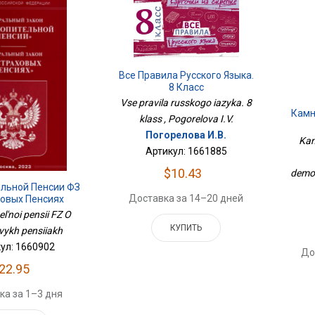
Все Правила Русского Языка.
8 Класс
Vse pravila russkogo iazyka. 8
Камн
klass , Pogorelova I.V.
Погорелова И.В.
Kam
Артикул: 1661885
$10.43
demon
ельной Пенсии ФЗ
Доставка за 14–20 дней
ховых Пенсиях
l'noi pensii FZ O
КУПИТЬ
vykh pensiiakh
ул: 1660902
До
22.95
ка за 1–3 дня