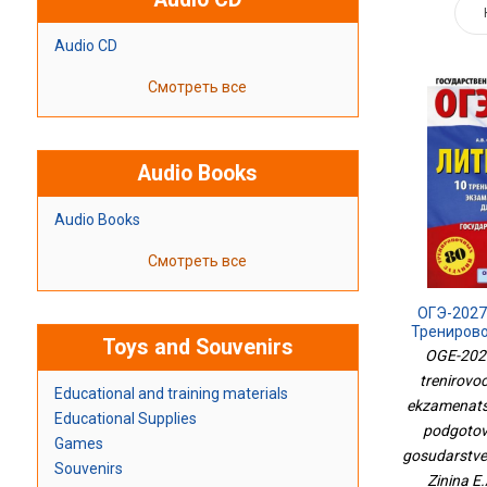
Audio CD
Смотреть все
Audio Books
Audio Books
Смотреть все
ОГЭ-2027
Трениров
Toys and Souvenirs
Экзамена
OGE-2027
Для П
trenirovo
Ос
Educational and training materials
Государст
ekzamenatsi
Educational Supplies
podgotov
Games
gosudarstv
Souvenirs
Zinina E.