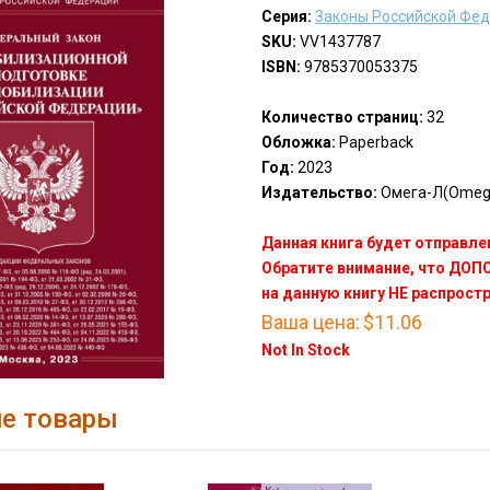
Серия:
Законы Российской Фе
SKU:
VV1437787
ISBN:
9785370053375
Количество страниц:
32
Обложка:
Paperback
Год:
2023
Издательство:
Омега-Л(Omeg
Данная книга будет отправлен
Обратите внимание, что ДО
на данную книгу НЕ распрост
Ваша цена:
$11.06
Not In Stock
е товары