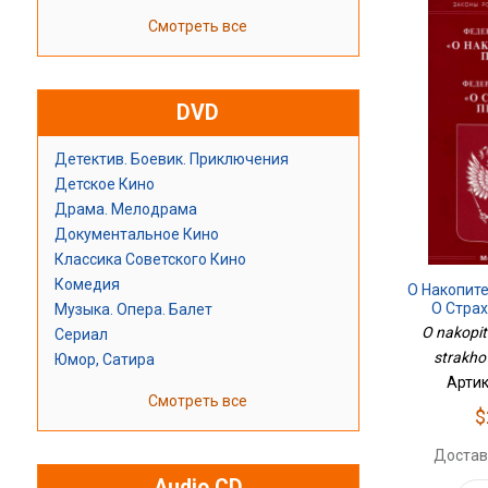
Смотреть все
DVD
Детектив. Боевик. Приключения
Детское Кино
Драма. Мелодрама
Документальное Кино
Классика Советского Кино
Комедия
О Накопит
О Стра
Музыка. Опера. Балет
O nakopite
Сериал
strakho
Юмор, Сатира
Артик
Смотреть все
$
Достав
Audio CD