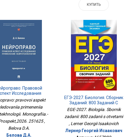
КУПИТЬ
ейроправо: Правовой
спект Исследования
ЕГЭ-2027. Биология. Сборник
Применения
ropravo: pravovoi aspekt
Заданий: 800 Заданий С
Нейротехнологий.
sledovaniia primeneniia
Ответами
Монография.-
EGE-2027. Biologiia. Sbornik
tekhnologii. Monografiia.-
Проспект,2026. 251625
zadanii: 800 zadanii s otvetami
Prospekt,2026. 251625 ,
, Lerner Georgii Isaakovich
Belova D.A.
Лернер Георгий Исаакович
Белова Д.А.