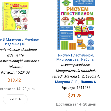
и И Минералы. Учебное
Издание (16
Демонстрационных
ni i mineraly. Uchebnoe
Картинок С Текстом)
Рисуем Пластилином.
izdanie (16
Многоразовая Рабочая
stratsionnykh kartinok s
Тетрадь
Risuem plastilinom.
tekstom)
Mnogorazovaia rabochaia
Артикул: 1520408
tetrad' , Mavrina L. V., Lapina A.
$13.42
Маврина Л. В., Лапина А.
Артикул: 1511235
ставка за 14–20 дней
$21.28
КУПИТЬ
Доставка за 14–20 дней