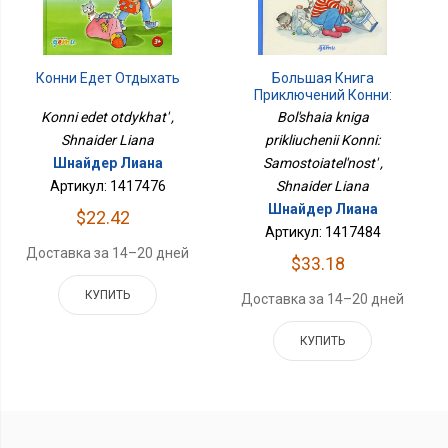
Большая Книга
Конни Едет Отдыхать
Приключений Конни:
Самостоятельность
Bol'shaia kniga
Konni edet otdykhat' ,
prikliuchenii Konni:
Shnaider Liana
Samostoiatel'nost' ,
Шнайдер Лиана
Shnaider Liana
Артикул: 1417476
Шнайдер Лиана
$22.42
Артикул: 1417484
Доставка за 14–20 дней
$33.18
КУПИТЬ
Доставка за 14–20 дней
КУПИТЬ