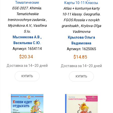
Тематические
Карты 10-11 Классы.
Тренировочные
География. ФГОС Россия
EGE-2027. Khimiia.
Atlas + konturnye karty
Задания
В Новых Границах
Tematicheskie
10-11 klassy. Geografiia.
trenirovochnye zadaniia ,
FGOS Rossiia v novykh
Myznikova A.V., Vasil'eva
granitsakh , Krylova Ol'ga
S.Iu.
Vadimovna
Мызникова А.В.,
Крылова Ольга
Васильева С.Ю.
Вадимовна
Артикул: 1654114
Артикул: 1625065
$20.34
$14.85
Доставка за 14–20 дней
Доставка за 14–20 дней
КУПИТЬ
КУПИТЬ