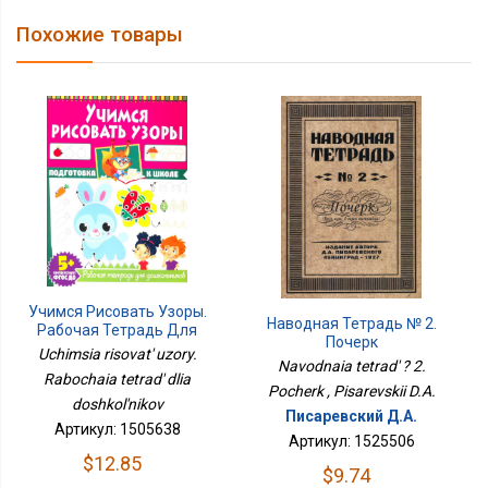
Похожие товары
Учимся Рисовать Узоры.
Наводная Тетрадь № 2.
Рабочая Тетрадь Для
Почерк
Дошкольников
Uchimsia risovat' uzory.
Navodnaia tetrad' ? 2.
Rabochaia tetrad' dlia
Pocherk , Pisarevskii D.A.
doshkol'nikov
Писаревский Д.А.
Артикул: 1505638
Артикул: 1525506
$12.85
$9.74