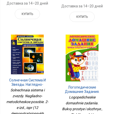
Доставка за 14–20 дней
Доставка за 14–20 дней
КУПИТЬ
КУПИТЬ
Солнечная Система И
Звезды. Наглядно-
Логопедические
Методическое Пособие.
Solnechnaia sistema i
Домашние Задания.
2-Е Изд., Испр (12
Буквы Простые И
zvezdy. Nagliadno-
Logopedicheskie
Демонстрационных
Сложные
metodicheskoe posobie. 2-
Картинок)
domashnie zadaniia.
e izd., ispr (12
Bukvy prostye i slozhnye ,
demonstratsionnykh