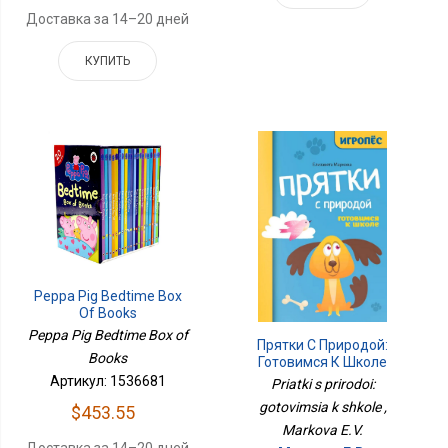
Доставка за 14–20 дней
КУПИТЬ
Peppa Pig Bedtime Box
Of Books
Peppa Pig Bedtime Box of
Прятки С Природой:
Books
Готовимся К Школе
Артикул: 1536681
Priatki s prirodoi:
gotovimsia k shkole ,
$453.55
Markova E.V.
Доставка за 14–20 дней