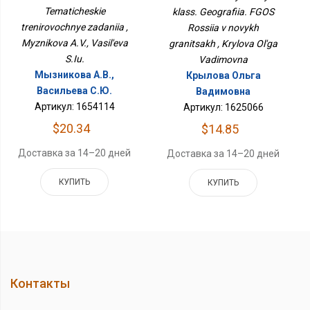
Задания
В Новых Границах
Tematicheskie
klass. Geografiia. FGOS
trenirovochnye zadaniia ,
Rossiia v novykh
Myznikova A.V., Vasil'eva
granitsakh , Krylova Ol'ga
S.Iu.
Vadimovna
Мызникова А.В.,
Крылова Ольга
Васильева С.Ю.
Вадимовна
Артикул: 1654114
Артикул: 1625066
$20.34
$14.85
Доставка за 14–20 дней
Доставка за 14–20 дней
КУПИТЬ
КУПИТЬ
Контакты