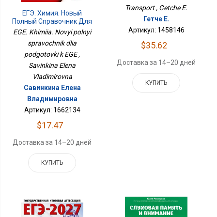
Transport , Getche E.
ЕГЭ. Химия. Новый
Гетче Е.
Полный Справочник Для
Подготовки К ЕГЭ
Артикул: 1458146
EGE. Khimiia. Novyi polnyi
spravochnik dlia
$35.62
podgotovki k EGE ,
Доставка за 14–20 дней
Savinkina Elena
Vladimirovna
КУПИТЬ
Савинкина Елена
Владимировна
Артикул: 1662134
$17.47
Доставка за 14–20 дней
КУПИТЬ