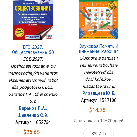
Слуховая Память И
ЕГЭ-2027.
Внимание: Рабочая
Обществознание. 50
Нейротетрадь Для
Тренировочных
Slukhovaia pamiat' i
EGE-2027.
Дошкольников
Вариантов
vnimanie: rabochaia
Obshchestvoznanie. 50
Экзаменационных
neirotetrad' dlia
Работ Для Подготовки К
trenirovochnykh variantov
ЕГЭ
doshkol'nikov ,
ekzamenatsionnykh rabot
Riazantseva Iu.E.
dlia podgotovki k EGE ,
Рязанцева Ю.Е.
Baranov P.A., Shevchenko
Артикул: 1527100
S.V.
Баранов П.А.,
$14.76
Шевченко С.В.
Доставка за 14–20 дней
Артикул: 1652764
$26.65
КУПИТЬ