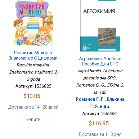
Развитие Малыша.
Знакомство С Цифрами.
Агрохимия. Учебное
2-3 Года
Пособие Для СПО
Razvitie malysha.
Agrokhimiia. Uchebnoe
Znakomstvo s tsiframi. 2-
posobie dlia SPO ,
3 goda
Romanov G. G., El'kina G.
Артикул: 1536025
Ia. i dr.
$13.06
Романов Г. Г., Елькина
Г. Я. и др.
Доставка за 14–20 дней
Артикул: 1650381
КУПИТЬ
$116.95
Доставка за 1–3 дня