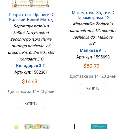
Математика.Задачи С
Репринтные Прописи С
Параметрами: 12
Калькой. Новый Метод
Методов Решения Дп
Matematika.Zadachi s
Заочного Исправления
Reprintnye propisi s
Дурного Почерка В 6
parametrami: 12 metodov
kal'koi. Novyi metod
Уроков. Кн. 6. 2-Е Изд.,
resheniia dp , Malkova
zaochnogo ispravleniia
Стер
A.G.
durnogo pocherka v 6
Малкова А.Г.
urokov. Kn. 6. 2-e izd., ster
Артикул: 1595690
, Konidaris E.G.
$52.72
Конидарис Э.Г.
Артикул: 1502361
Доставка за 14–20 дней
$14.43
КУПИТЬ
Доставка за 14–20 дней
КУПИТЬ