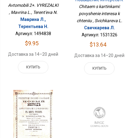
Чтению
Avtomobili 2+. VYREZALKI
Chitaem s kartinkami:
, Mavrina L., Terent'eva N.
povyshenie interesa k
Маврина Л.,
chteniiu , Svichkareva L.
Терентьева Н.
Свичкарева Л.
Артикул: 1494838
Артикул: 1531326
$9.95
$13.64
Доставка за 14–20 дней
Доставка за 14–20 дней
КУПИТЬ
КУПИТЬ