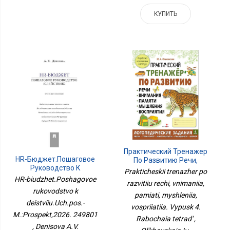
КУПИТЬ
Практический Тренажер
HR-Бюджет.Пошаговое
По Развитию Речи,
Руководство К
Внимания, Памяти,
Prakticheskii trenazher po
Действию.Уч.пос.-
Мышления, Восприятия.
HR-biudzhet.Poshagovoe
razvitiiu rechi, vnimaniia,
М.:Проспект,2026.
Выпуск 4. Рабочая
rukovodstvo k
249801
pamiati, myshleniia,
Тетрадь
deistviiu.Uch.pos.-
vospriiatiia. Vypusk 4.
M.:Prospekt,2026. 249801
Rabochaia tetrad' ,
, Denisova A.V.