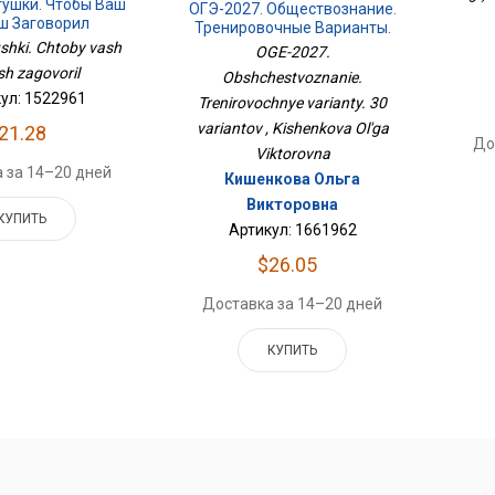
тушки. Чтобы Ваш
ОГЭ-2027. Обществознание.
 Заговорил
Тренировочные Варианты.
30 Вариантов
ushki. Chtoby vash
OGE-2027.
sh zagovoril
Obshchestvoznanie.
ул: 1522961
Trenirovochnye varianty. 30
variantov , Kishenkova Ol'ga
21.28
До
Viktorovna
 за 14–20 дней
Кишенкова Ольга
Викторовна
КУПИТЬ
Артикул: 1661962
$26.05
Доставка за 14–20 дней
КУПИТЬ