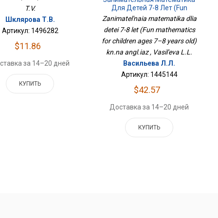
Для Детей 7-8 Лет (Fun
T.V.
Mathematics For Children
Zanimatel'naia matematika dlia
Шклярова Т.В.
Ages 7–8 Years Old) Кн.на
detei 7-8 let (Fun mathematics
Артикул: 1496282
Англ.яз
for children ages 7–8 years old)
$11.86
kn.na angl.iaz , Vasil'eva L.L.
ставка за 14–20 дней
Васильева Л.Л.
Артикул: 1445144
КУПИТЬ
$42.57
Доставка за 14–20 дней
КУПИТЬ