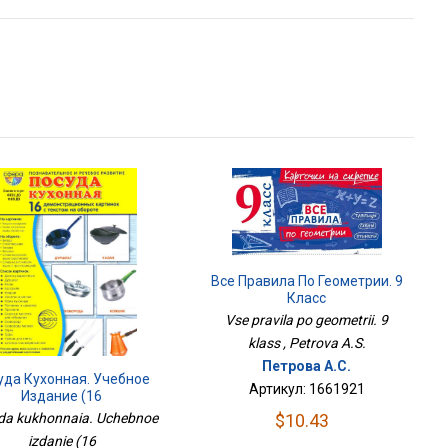
Все Правила По Геометрии. 9
Класс
Vse pravila po geometrii. 9
klass , Petrova A.S.
Петрова А.С.
уда Кухонная. Учебное
Артикул: 1661921
Издание (16
Демонстрационных
da kukhonnaia. Uchebnoe
$10.43
Картинок С Текстом)
izdanie (16