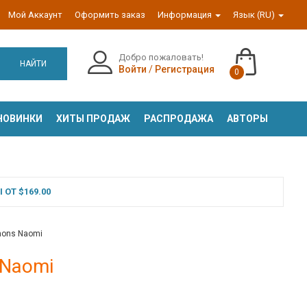
Мой Аккаунт
Оформить заказ
Информация
Язык (RU)
Добро пожаловать!
НАЙТИ
Войти
/
Регистрация
0
НОВИНКИ
ХИТЫ ПРОДАЖ
РАСПРОДАЖА
АВТОРЫ
ОТ $169.00
mmons Naomi
 Naomi