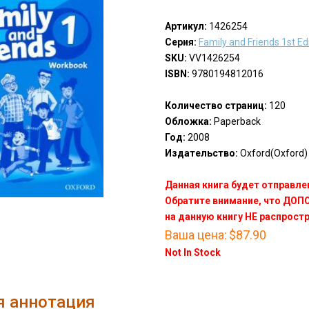
Артикул:
1426254
Серия:
Family and Friends 1st Ed
SKU:
VV1426254
ISBN:
9780194812016
Количество страниц:
120
Обложка:
Paperback
Год:
2008
Издательство:
Oxford(Oxford)
Данная книга будет отправлен
Обратите внимание, что ДО
на данную книгу НЕ распрост
Ваша цена:
$87.90
Not In Stock
я аннотация