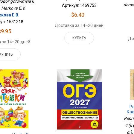
irodoi: gotovimsia k
demon
Артикул: 1469753
, Markova E.V.
$6.40
кова Е.В.
ул: 1531318
Доставка за 14–20 дней
$9.95
КУПИТЬ
До
 за 14–20 дней
КУПИТЬ
Р
Кал
Кал
Repri
4 (k 
g.).