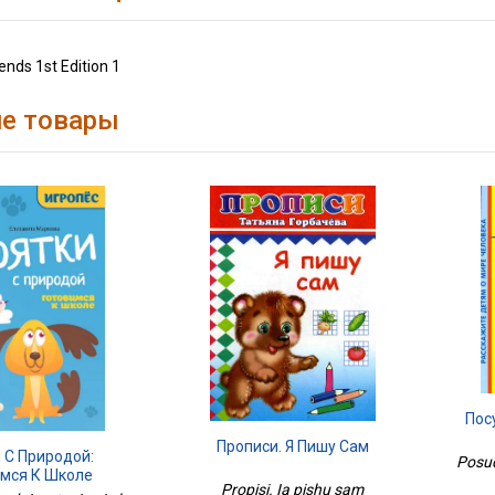
ends 1st Edition 1
е товары
Пос
Прописи. Я Пишу Сам
 С Природой:
Posu
имся К Школе
Propisi. Ia pishu sam