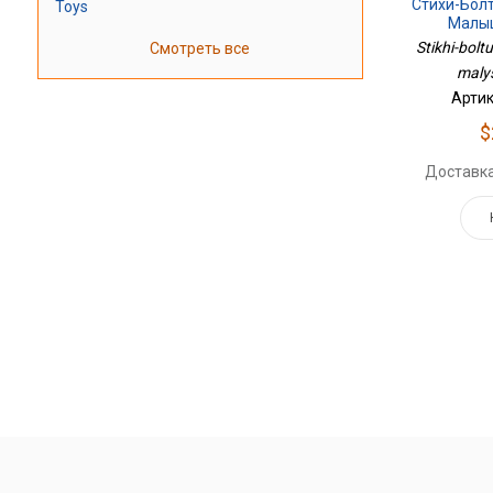
Стихи-Бол
Toys
Малыш
Stikhi-bolt
Смотреть все
maly
Артик
$
Доставка