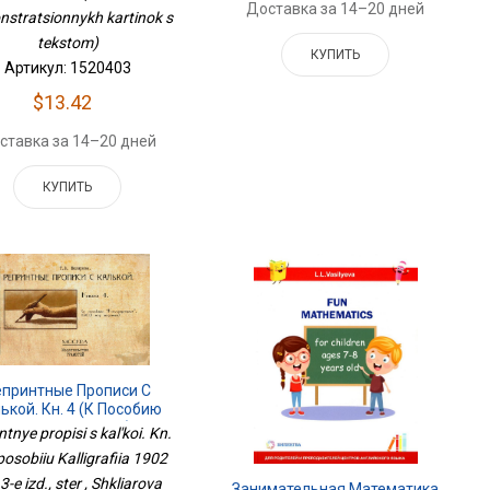
Доставка за 14–20 дней
stratsionnykh kartinok s
tekstom)
КУПИТЬ
Артикул: 1520403
$13.42
ставка за 14–20 дней
КУПИТЬ
епринтные Прописи С
ькой. Кн. 4 (к Пособию
лиграфия 1902 Г.). 3-Е
ntnye propisi s kal'koi. Kn.
Изд., Стер
posobiiu Kalligrafiia 1902
 3-e izd., ster , Shkliarova
Занимательная Математика