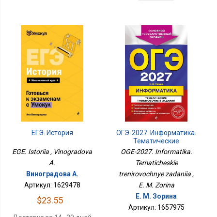
ЕГЭ. История
ОГЭ-2027. Информатика.
Тематические
Тренировочные
EGE. Istoriia , Vinogradova
OGE-2027. Informatika.
Задания
A.
Tematicheskie
Виноградова А.
trenirovochnye zadaniia ,
Артикул: 1629478
E. M. Zorina
Е. М. Зорина
$23.55
Артикул: 1657975