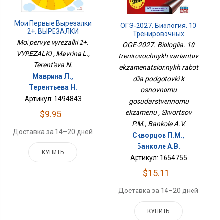
Мои Первые Вырезалки
ОГЭ-2027. Биология. 10
2+. ВЫРЕЗАЛКИ
Тренировочных
Moi pervye vyrezalki 2+.
Вариантов
OGE-2027. Biologiia. 10
Экзаменационных
VYREZALKI , Mavrina L.,
trenirovochnykh variantov
Работ Для Подготовки К
Terent'eva N.
ekzamenatsionnykh rabot
Основному
Государственному
Маврина Л.,
dlia podgotovki k
Экзамену
Терентьева Н.
osnovnomu
Артикул: 1494843
gosudarstvennomu
ekzamenu , Skvortsov
$9.95
P.M., Bankole A.V.
Доставка за 14–20 дней
Скворцов П.М.,
Банколе А.В.
КУПИТЬ
Артикул: 1654755
$15.11
Доставка за 14–20 дней
КУПИТЬ