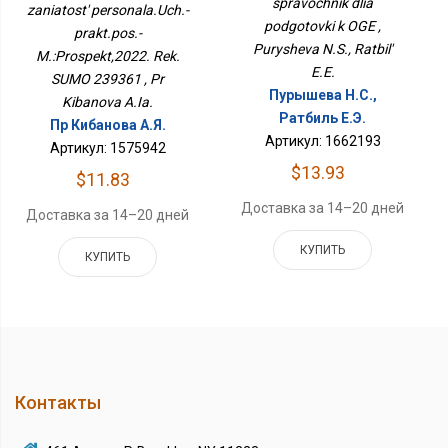
spravochnik dlia
zaniatost' personala.Uch.-
М.:Проспект,2022. Рек.
podgotovki k OGE ,
СУМО 239361
prakt.pos.-
Purysheva N.S., Ratbil'
M.:Prospekt,2022. Rek.
E.E.
SUMO 239361 , Pr
Пурышева Н.С.,
Kibanova A.Ia.
Ратбиль Е.Э.
Пр Кибанова А.Я.
Артикул: 1662193
Артикул: 1575942
$13.93
$11.83
Доставка за 14–20 дней
Доставка за 14–20 дней
КУПИТЬ
КУПИТЬ
Контакты