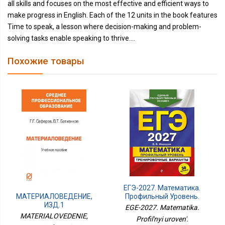
all skills and focuses on the most effective and efficient ways to
make progress in English. Each of the 12 units in the book features
Time to speak, a lesson where decision-making and problem-
solving tasks enable speaking to thrive....
Похожие товары
ЕГЭ-2027. Математика.
Профильный Уровень.
МАТЕРИАЛОВЕДЕНИЕ,
Тренировочные
ИЗД.1
EGE-2027. Matematika.
Варианты. 30 Вариантов
MATERIALOVEDENIE,
Profil'nyi uroven'.