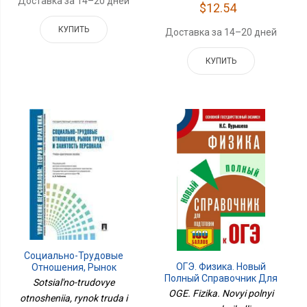
Доставка за 14–20 дней
$12.54
КУПИТЬ
Доставка за 14–20 дней
КУПИТЬ
Социально-Трудовые
ОГЭ. Физика. Новый
Отношения, Рынок
Полный Справочник Для
Труда И Занятость
Sotsial'no-trudovye
Подготовки К ОГЭ
Персонала.Уч.-
OGE. Fizika. Novyi polnyi
otnosheniia, rynok truda i
Практ.пос.-