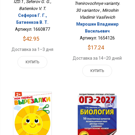
IZD.1 , Seferov G. G.,
Trenirovochnye varianty.
Batienkov V. T.
30 variantov , Miroshin
Сеферов Г. Г.,
Vladimir Vasil'evich
Батиенков В. Т.
Мирошин Владимир
Артикул: 1660877
Васильевич
Артикул: 1654126
$42.95
$17.24
Доставка за 1–3 дня
Доставка за 14–20 дней
КУПИТЬ
КУПИТЬ