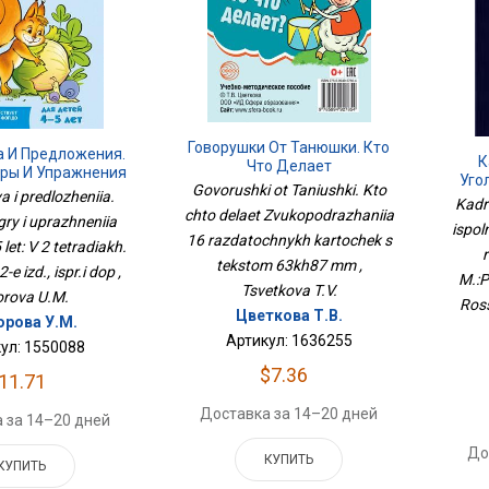
Говорушки От Танюшки. Кто
а И Предложения.
К
Что Делает
гры И Упражнения
Уго
Звукоподражания 16
Govorushki ot Taniushki. Kto
й 4-5 Лет: В 2
a i predlozheniia.
Сист
Раздаточных Карточек С
Kadr
Тетрадь № 2. 2-Е
chto delaet Zvukopodrazhaniia
Мон
gry i uprazhneniia
Текстом 63х87 Мм
 Испр.и Доп
ispol
16 razdatochnykh kartochek s
5 let: V 2 tetradiakh.
r
tekstom 63kh87 mm ,
2-e izd., ispr.i dop ,
M.:P
Tsvetkova T.V.
orova U.M.
Ross
Цветкова Т.В.
рова У.М.
Артикул: 1636255
ул: 1550088
$7.36
11.71
Доставка за 14–20 дней
 за 14–20 дней
До
КУПИТЬ
КУПИТЬ