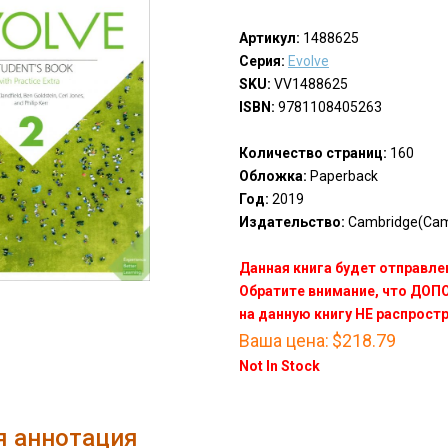
Артикул:
1488625
Серия:
Evolve
SKU:
VV1488625
ISBN:
9781108405263
Количество страниц:
160
Обложка:
Paperback
Год:
2019
Издательство:
Cambridge(Cam
Данная книга будет отправлен
Обратите внимание, что ДО
на данную книгу НЕ распрост
Ваша цена:
$218.79
Not In Stock
я аннотация