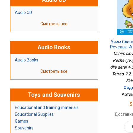
Audio CD
Смотреть все
Учим Слов
Audio Books
Речевые И
Для Дете
Uchim slov
Тетрадях. 
Audio Books
Rechevye i
Изд.,
dlia detei 4-
Смотреть все
Tetrad' ? 2. 
Sid
Сидо
Toys and Souvenirs
Артик
$
Educational and training materials
Доставка
Educational Supplies
Games
Souvenirs