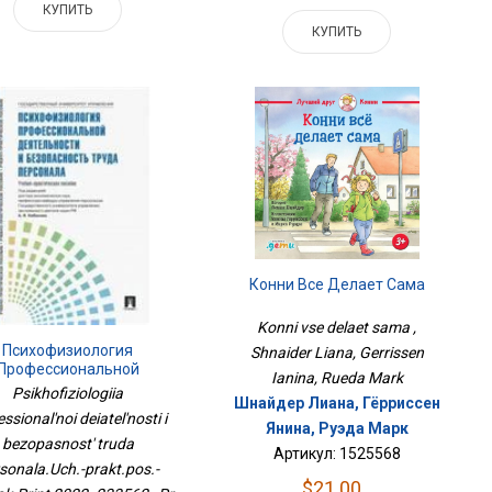
КУПИТЬ
КУПИТЬ
Конни Все Делает Сама
Konni vse delaet sama ,
Психофизиология
Shnaider Liana, Gerrissen
Профессиональной
Ianina, Rueda Mark
Деятельности И
Psikhofiziologiia
Шнайдер Лиана, Гёрриссен
Безопасность Труда
ssional'noi deiatel'nosti i
сонала.Уч.-Практ.пос.-
Янина, Руэда Марк
лок-Принт,2022. 233562
bezopasnost' truda
Артикул: 1525568
sonala.Uch.-prakt.pos.-
$21.00