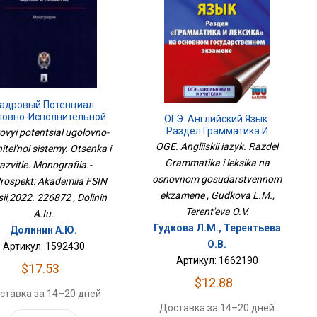
адровый Потенциал
ловно-Исполнительной
ОГЭ. Английский Язык.
емы. Оценка И Развитие.
Раздел Грамматика И
ovyi potentsial ugolovno-
ография.-М.:Проспект:
Лексика На Основном
OGE. Angliiskii iazyk. Razdel
nitel'noi sistemy. Otsenka i
Академия ФСИН
Государственном Экзамене
Grammatika i leksika na
России,2022. 226872
azvitie. Monografiia.-
osnovnom gosudarstvennom
rospekt: Akademiia FSIN
ekzamene , Gudkova L.M.,
ii,2022. 226872 , Dolinin
Terent'eva O.V.
A.Iu.
Гудкова Л.М., Терентьева
Долинин А.Ю.
О.В.
Артикул: 1592430
Артикул: 1662190
$17.53
$12.88
ставка за 14–20 дней
Доставка за 14–20 дней