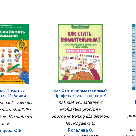
Как Стать Внимательным?
вая Память И
Профилактика Проблем В
ние: Рабочая
Обучении: Тренинг Для
тетрадь Для
Kak stat' vnimatel'nym?
pamiat' i vnimanie:
Детей 5-6 Лет
кольников
Profilaktika problem v
neirotetrad' dlia
profe
obuchenii: trening dlia detei 5-6
kov , Riazantseva
Пер
М.:Б
let , Rogaleva O.
Iu.E.
per
Рогалева О.
нцева Ю.Е.