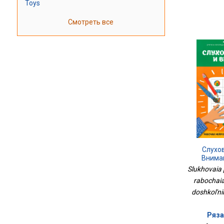
Toys
Смотреть все
Слухо
Внима
Нейро
Slukhovaia 
Дош
rabochaia 
doshkol'ni
Ряза