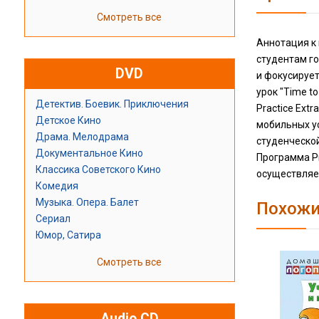
Смотреть все
Аннотация к к
студентам го
DVD
и фокусирует
урок "Time t
Детектив. Боевик. Приключения
Practice Ext
Детское Кино
мобильных ус
Драма. Мелодрама
студенческой
Документальное Кино
Программа Pr
Классика Советского Кино
осуществляет
Комедия
Музыка. Опера. Балет
Похожи
Сериал
Юмор, Сатира
Смотреть все
Audio CD