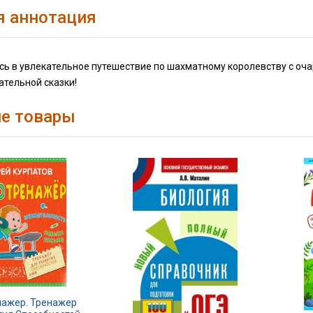
я аннотация
ь в увлекательное путешествие по шахматному королевству с оча
ательной сказки!
е товары
нажер. Тренажер