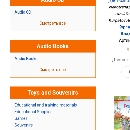
Для Разви
Neirotrenaz
Audio CD
razvitii
Kurpatov An
Смотреть все
Курпа
Вла
Артик
Audio Books
$
Audio Books
Доставка
Смотреть все
Toys and Souvenirs
Educational and training materials
Educational Supplies
Games
Souvenirs