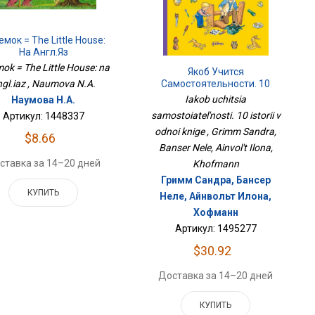
мок = The Little House:
На Англ.яз
ok = The Little House: na
Якоб Учится
ngl.iaz , Naumova N.A.
Самостоятельности. 10
Историй В Одной Книге
Iakob uchitsia
Наумова Н.А.
samostoiatel'nosti. 10 istorii v
Артикул: 1448337
odnoi knige , Grimm Sandra,
$8.66
Banser Nele, Ainvol't Ilona,
ставка за 14–20 дней
Khofmann
Гримм Сандра, Бансер
КУПИТЬ
Неле, Айнвольт Илона,
Хофманн
Артикул: 1495277
$30.92
Доставка за 14–20 дней
КУПИТЬ