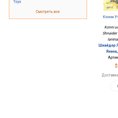
Toys
Смотреть все
Конни У
Konni uch
Shnaider 
Ianina
Шнайдер Л
Янина
Артик
$
Доставка