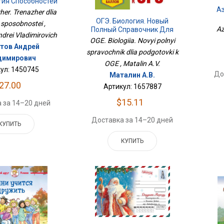
тия Способностей
Аз
her. Trenazher dlia
ОГЭ. Биология. Новый
a sposobnostei ,
Az
Полный Справочник Для
drei Vladimirovich
Подготовки К ОГЭ
OGE. Biologiia. Novyi polnyi
тов Андрей
spravochnik dlia podgotovki k
димирович
OGE , Matalin A.V.
ул: 1450745
До
Маталин А.В.
27.00
Артикул: 1657887
$15.11
 за 14–20 дней
Доставка за 14–20 дней
КУПИТЬ
КУПИТЬ