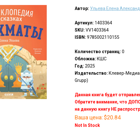
Автор:
Ульева Елена Алексан
Артикул:
1403364
SKU:
VV1403364
ISBN:
9785002110155
Количество страниц:
0
Обложка:
КШС
Год:
2025
Издательство:
Клевер-Медиа-
Grupp)
Данная книга будет отправлен
Обратите внимание, что ДО
на данную книгу НЕ распрост
Ваша цена:
$20.84
Not In Stock