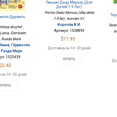
Письмо Деду Морозу (для
Детей 7-9 Лет)
Pis'mo Dedu Morozu (dlia detei
Тере
чится Дружить
7-9 let) , Korolev V.I.
Королёв В.И.
Terem
itsia druzhit' ,
Артикул: 1528895
a
Liana, Gerrissen
$11.95
, Rueda Mark
иана, Гёрриссен
Доставка за 14–20 дней
, Руэда Марк
ул: 1525439
КУПИТЬ
До
22.42
 за 14–20 дней
КУПИТЬ