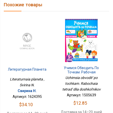
Похожие товары
Учимся Обводить По
Литературная Планета
Точкам. Рабочая
Тетрадь Для
Uchimsia obvodit' po
Literaturnaia planeta ,
Дошкольников
tochkam. Rabochaia
Svirina N.
tetrad' dlia doshkol'nikov
Свирина Н.
Артикул: 1505639
Артикул: 1624395
$12.85
$34.10
Доставка за 14–20 дней