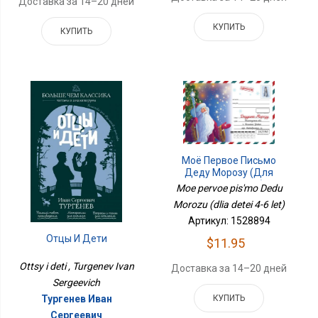
Доставка за 14–20 дней
КУПИТЬ
КУПИТЬ
Моё Первое Письмо
Деду Морозу (для
Детей 4-6 Лет)
Moe pervoe pis'mo Dedu
Morozu (dlia detei 4-6 let)
Артикул: 1528894
Отцы И Дети
$11.95
Ottsy i deti , Turgenev Ivan
Доставка за 14–20 дней
Sergeevich
КУПИТЬ
Тургенев Иван
Сергеевич