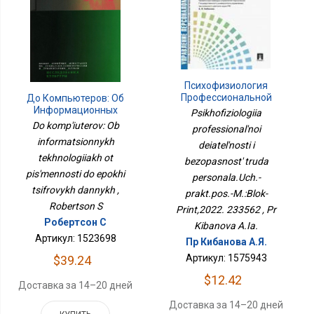
Психофизиология
Профессиональной
До Компьютеров: Об
Деятельности И
Информационных
Psikhofiziologiia
Безопасность Труда
Технологиях От
Do komp'iuterov: Ob
professional'noi
Персонала.Уч.-
Письменности До Эпохи
informatsionnykh
Практ.пос.-М.:Блок-
deiatel'nosti i
Цифровых Данных
Принт,2022. 233562
tekhnologiiakh ot
bezopasnost' truda
pis'mennosti do epokhi
personala.Uch.-
tsifrovykh dannykh ,
prakt.pos.-M.:Blok-
Robertson S
Print,2022. 233562 , Pr
Робертсон С
Kibanova A.Ia.
Артикул: 1523698
Пр Кибанова А.Я.
Артикул: 1575943
$39.24
$12.42
Доставка за 14–20 дней
Доставка за 14–20 дней