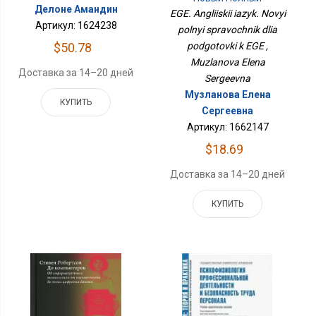
Делоне Амандин
Справочник Для
EGE. Angliiskii iazyk. Novyi
Подготовки К ЕГЭ
Артикул: 1624238
polnyi spravochnik dlia
$50.78
podgotovki k EGE ,
Muzlanova Elena
Доставка за 14–20 дней
Sergeevna
Музланова Елена
КУПИТЬ
Сергеевна
Артикул: 1662147
$18.69
Доставка за 14–20 дней
КУПИТЬ