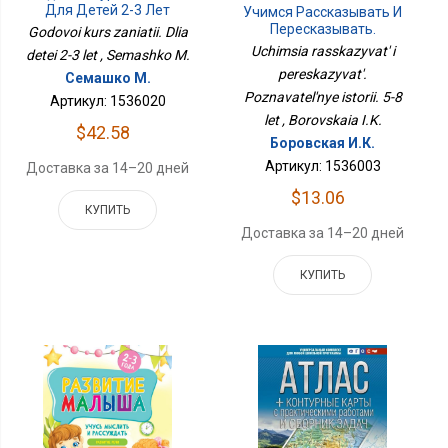
Для Детей 2-3 Лет
Учимся Рассказывать И
Пересказывать.
Godovoi kurs zaniatii. Dlia
Познавательные
Uchimsia rasskazyvat' i
detei 2-3 let , Semashko M.
Истории. 5-8 Лет
pereskazyvat'.
Семашко М.
Poznavatel'nye istorii. 5-8
Артикул: 1536020
let , Borovskaia I.K.
$42.58
Боровская И.К.
Артикул: 1536003
Доставка за 14–20 дней
$13.06
КУПИТЬ
Доставка за 14–20 дней
КУПИТЬ