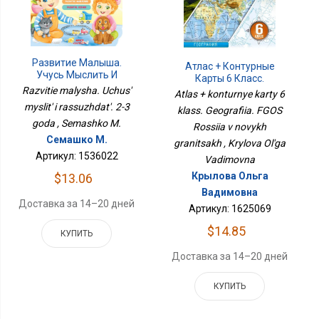
Развитие Малыша.
Атлас + Контурные
Учусь Мыслить И
Карты 6 Класс.
Рассуждать. 2-3 Года
Razvitie malysha. Uchus'
География. ФГОС Россия
Atlas + konturnye karty 6
В Новых Границах
myslit' i rassuzhdat'. 2-3
klass. Geografiia. FGOS
goda , Semashko M.
Rossiia v novykh
Семашко М.
granitsakh , Krylova Ol'ga
Артикул: 1536022
Vadimovna
Крылова Ольга
$13.06
Вадимовна
Доставка за 14–20 дней
Артикул: 1625069
$14.85
КУПИТЬ
Доставка за 14–20 дней
КУПИТЬ