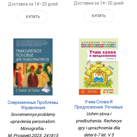
Доставка за 14–20 дней
Доставка за 14–20 дней
КУПИТЬ
КУПИТЬ
Учим Слова И
Современные Проблемы
Предложения. Речевые
Управления
Игры И Упражнения Для
Персоналом.
Uchim slova i
Sovremennye problemy
Детей 6-7 Лет. В 5
Монография.-
predlozheniia. Rechevye
upravleniia personalom.
Тетрадях. Тетрадь № 5.
М.:Проспект,2023.
igry i uprazhneniia dlia
2-Е Изд., Испр.и Доп
Monografiia.-
241815
detei 6-7 let. V 5
M.:Prospekt,2023. 241815