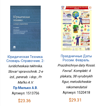
Праздничные Даты
Юридическая Техника.
России. Февраль.
Словарь-Справочник. 2-
Комплект: 4 Плаката, 38
Е Изд., Перераб. И Доп
Prazdnichnye daty Rossii.
Iuridicheskaia tekhnika.
Вырубных Фигур,
Fevral'. Komplekt: 4
Slovar'-spravochnik. 2-e
Методические
plakata, 38 vyrubnykh
Рекомендации
izd., pererab. i dop , Pr
figur, metodicheskie
Mal'ko A.V.
rekomendatsii
Пр Малько А.В.
Артикул: 1520418
Артикул: 1513756
$29.31
$23.36