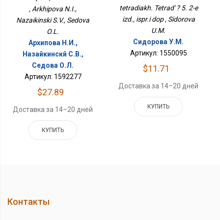
tetradiakh. Tetrad' ? 5. 2-e
, Arkhipova N.I.,
izd., ispr.i dop , Sidorova
Nazaikinski S.V., Sedova
U.M.
O.L.
Сидорова У.М.
Архипова Н.И.,
Артикул: 1550095
Назайкинскй С.В.,
Седова О.Л.
$11.71
Артикул: 1592277
Доставка за 14–20 дней
$27.89
КУПИТЬ
Доставка за 14–20 дней
КУПИТЬ
Контакты