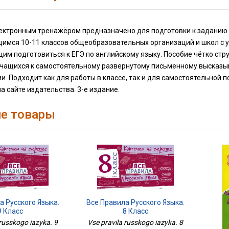
лектронным тренажёром предназначено для подготовки к заданию 
имся 10-11 классов общеобразовательных организаций и школ с у
м подготовиться к ЕГЭ по английскому языку. Пособие чётко стр
учащихся к самостоятельному развернутому письменному высказы
. Подходит как для работы в классе, так и для самостоятельной
 сайте издательства. 3-е издание.
е товары
а Русского Языка.
Все Правила Русского Языка.
9 Класс
8 Класс
 russkogo iazyka. 9
Vse pravila russkogo iazyka. 8