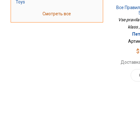
Toys
Все Правил
Смотреть все
Vse pravil
klass 
Пет
Артик
$
Доставка