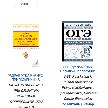
КУПИТЬ
ОГЭ. Русский Язык.
Большой Справочник.
Полный Школьный Курс
РАЗРАБОТКА БИЗНЕС-
OGE. Russkii iazyk.
В Упражнениях
ПРИЛОЖЕНИЙ НА
Bol'shoi spravochnik.
ПЛАТФОРМЕ
RAZRABOTKA BIZNES-
Polnyi shkol'nyi kurs v
1С:ПРЕДПРИЯТИЕ, ИЗД.2
PRILOZhENII NA
uprazhneniiakh , Rozental'
PLATFORME
Ditmar El'iashevich
1S:PREDPRIIaTIE, IZD.2 ,
Розенталь Дитмар
Dadian E.G.