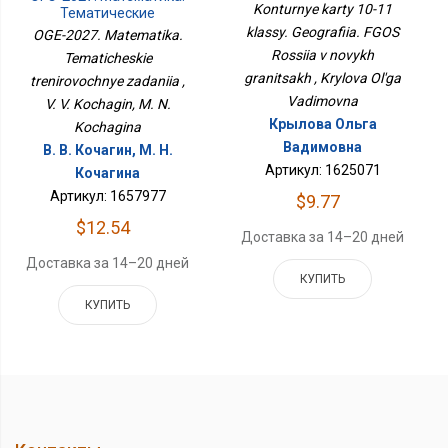
ФГОС Россия В Новых
Konturnye karty 10-11
Тематические
Границах
Тренировочные
klassy. Geografiia. FGOS
OGE-2027. Matematika.
Задания
Rossiia v novykh
Tematicheskie
granitsakh , Krylova Ol'ga
trenirovochnye zadaniia ,
Vadimovna
V. V. Kochagin, M. N.
Крылова Ольга
Kochagina
Вадимовна
В. В. Кочагин, М. Н.
Артикул: 1625071
Кочагина
Артикул: 1657977
$9.77
$12.54
Доставка за 14–20 дней
Доставка за 14–20 дней
КУПИТЬ
КУПИТЬ