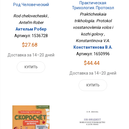
Практическая
Род Человеческий
Трихология. Протокол
Восстановления Волос И
Prakticheskaia
Rod chelovecheskii ,
Кожи Головы
trikhologiia. Protokol
Antel'm Rober
vosstanovleniia volos i
Антельм Робер
kozhi golovy ,
Артикул: 1536728
Konstantinova V.A.
$27.68
Константинова В.А.
Артикул: 1650996
Доставка за 14–20 дней
$44.44
КУПИТЬ
Доставка за 14–20 дней
КУПИТЬ