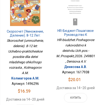
HR-Бюджет.Пошаговое
Скоросчет (умножение,
Руководство К
Деление). 8-12 Лет:
Действию.Уч.пос.-
Учебно-Практическое
HR-biudzhet.Poshagovoe
Skoroschet (umnozhenie,
М.:Проспект,2026.
Пособие Для Детей
rukovodstvo k
delenie). 8-12 let:
249801
Младшего Школьного
deistviiu.Uch.pos.-
Uchebno-prakticheskoe
Возраста
M.:Prospekt,2026. 249801
posobie dlia detei
, Denisova A.V.
mladshego shkol'nogo
Денисова А.В.
vozrasta , Kolmagorov
Артикул: 1617938
A.M.
Колмагоров А.М.
$20.01
Артикул: 1496296
Доставка за 14–20 дней
$16.59
КУПИТЬ
Доставка за 14–20 дней