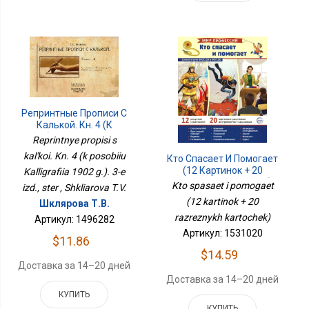
Репринтные Прописи С
Калькой. Кн. 4 (к
Пособию Каллиграфия
Reprintnye propisi s
1902 Г.). 3-Е Изд., Стер
kal'koi. Kn. 4 (k posobiiu
Кто Спасает И Помогает
(12 Картинок + 20
Kalligrafiia 1902 g.). 3-e
Разрезных Карточек)
Kto spasaet i pomogaet
izd., ster , Shkliarova T.V.
(12 kartinok + 20
Шклярова Т.В.
razreznykh kartochek)
Артикул: 1496282
Артикул: 1531020
$11.86
$14.59
Доставка за 14–20 дней
Доставка за 14–20 дней
КУПИТЬ
КУПИТЬ