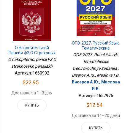
ОГЭ-2027. Русский Язык.
О Накопительной
Тематические
Пенсии ФЗ О Страховых
Тренировочные
OGE-2027. Russkii iazyk.
Пенсиях
Задания
O nakopitel'noi pensii FZ O
Tematicheskie
strakhovykh pensiiakh
trenirovochnye zadaniia ,
Артикул: 1660902
Biserov A.Iu., Maslova I.B.
$22.95
Бисеров А.Ю., Маслова
И.Б.
Доставка за 1–3 дня
Артикул: 1657976
$12.54
КУПИТЬ
Доставка за 14–20 дней
КУПИТЬ