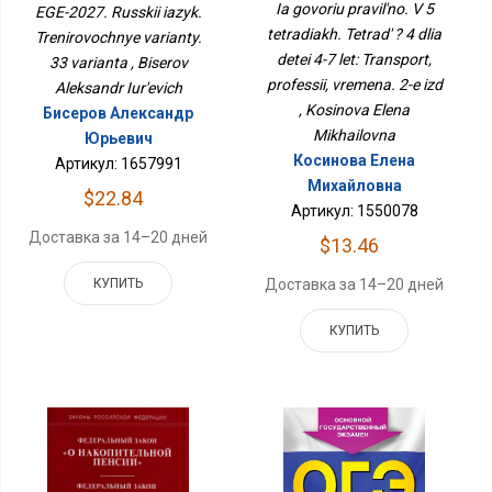
Для Детей 4-7 Лет:
Варианты. 33 Варианта
Ia govoriu pravil'no. V 5
EGE-2027. Russkii iazyk.
Транспорт, Профессии,
tetradiakh. Tetrad' ? 4 dlia
Trenirovochnye varianty.
Времена. 2-Е Изд
detei 4-7 let: Transport,
33 varianta , Biserov
professii, vremena. 2-e izd
Aleksandr Iur'evich
, Kosinova Elena
Бисеров Александр
Mikhailovna
Юрьевич
Косинова Елена
Артикул: 1657991
Михайловна
$22.84
Артикул: 1550078
Доставка за 14–20 дней
$13.46
КУПИТЬ
Доставка за 14–20 дней
КУПИТЬ