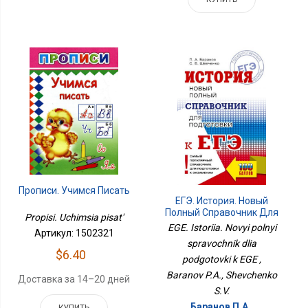
Прописи. Учимся Писать
ЕГЭ. История. Новый
Полный Справочник Для
Propisi. Uchimsia pisat'
Подготовки К ЕГЭ
EGE. Istoriia. Novyi polnyi
Артикул: 1502321
spravochnik dlia
$6.40
podgotovki k EGE ,
Baranov P.A., Shevchenko
Доставка за 14–20 дней
S.V.
Баранов П.А.,