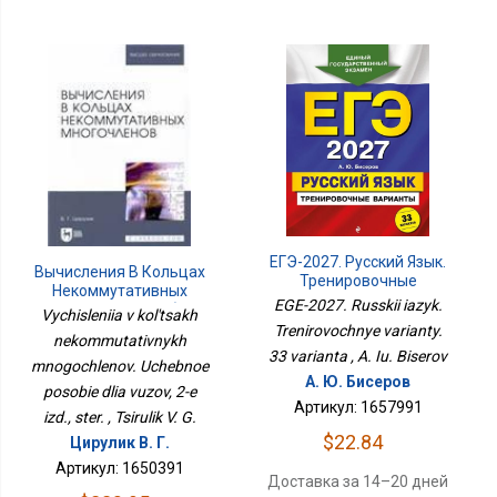
ЕГЭ-2027. Русский Язык.
Вычисления В Кольцах
Тренировочные
Некоммутативных
Варианты. 33 Варианта
EGE-2027. Russkii iazyk.
Многочленов. Учебное
Vychisleniia v kol'tsakh
Пособие Для Вузов, 2-Е
Trenirovochnye varianty.
nekommutativnykh
Изд., Стер.
33 varianta , A. Iu. Biserov
mnogochlenov. Uchebnoe
А. Ю. Бисеров
posobie dlia vuzov, 2-e
Артикул: 1657991
izd., ster. , Tsirulik V. G.
$22.84
Цирулик В. Г.
Артикул: 1650391
Доставка за 14–20 дней