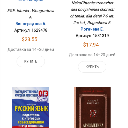
Скорости Чтения: Для
NeiroChtenie: trenazher
Детей 7-9 Лет. 2-Е Изд
dlia povysheniia skorosti
EGE. Istoriia , Vinogradova
chteniia: dlia detei 7-9 let.
A.
2-e izd , Rogacheva E.
Виноградова А.
Рогачева Е.
Артикул: 1629478
Артикул: 1531319
$23.55
$17.94
Доставка за 14–20 дней
Доставка за 14–20 дней
КУПИТЬ
КУПИТЬ