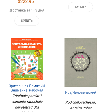
$223.95
КУПИТЬ
Доставка за 1–3 дня
КУПИТЬ
Зрительная Память И
Внимание: Рабочая
Род Человеческий
Нейротетрадь Для
Zritel'naia pamiat' i
Дошкольников
vnimanie: rabochaia
Rod chelovecheskii ,
neirotetrad' dlia
Antel'm Rober