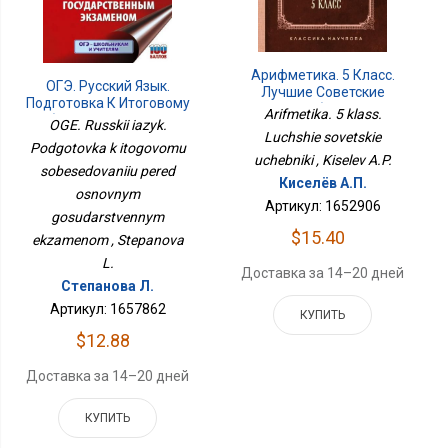
Арифметика. 5 Класс.
ОГЭ. Русский Язык.
Лучшие Советские
Подготовка К Итоговому
Учебники
Arifmetika. 5 klass.
Собеседованию Перед
OGE. Russkii iazyk.
Luchshie sovetskie
Основным
Podgotovka k itogovomu
Государственным
uchebniki , Kiselev A.P.
sobesedovaniiu pered
Экзаменом
Киселёв А.П.
osnovnym
Артикул: 1652906
gosudarstvennym
$15.40
ekzamenom , Stepanova
L.
Доставка за 14–20 дней
Степанова Л.
Артикул: 1657862
КУПИТЬ
$12.88
Доставка за 14–20 дней
КУПИТЬ