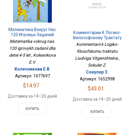
Математика Вокруг Нас.
Комментарии К Логико-
120 Игровых Заданий
Философскому Трактату
Для Детей 4-5 Лет
Matematika vokrug nas.
Людвига Витгенштейна
Kommentarii k Logiko-
120 igrovykh zadanii dlia
filosofskomu traktatu
detei 4-5 let , Kolesnikova
Liudviga Vitgenshteina ,
E.V.
Sokuler Z.
Колесникова Е.В.
Сокулер З.
Артикул: 1477697
Артикул: 1652998
$14.97
$43.01
Доставка за 14–20 дней
Доставка за 14–20 дней
КУПИТЬ
КУПИТЬ