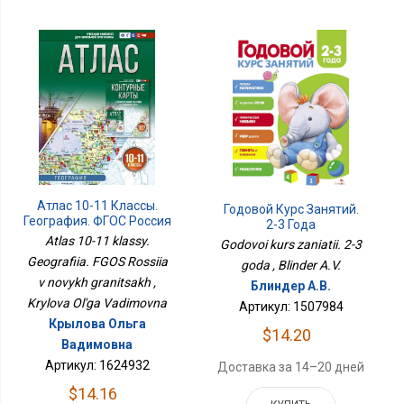
Атлас 10-11 Классы.
Годовой Курс Занятий.
География. ФГОС Россия
2-3 Года
В Новых Границах
Atlas 10-11 klassy.
Godovoi kurs zaniatii. 2-3
Geografiia. FGOS Rossiia
goda , Blinder A.V.
v novykh granitsakh ,
Блиндер А.В.
Krylova Ol'ga Vadimovna
Артикул: 1507984
Крылова Ольга
$14.20
Вадимовна
Артикул: 1624932
Доставка за 14–20 дней
$14.16