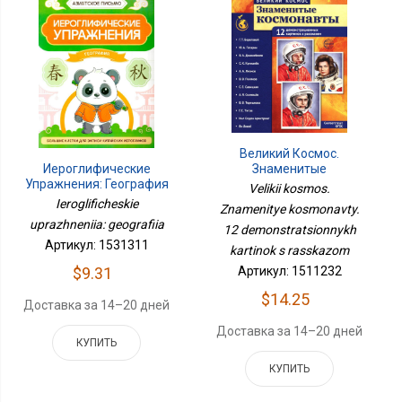
Великий Космос.
Иероглифические
Знаменитые
Упражнения: География
Космонавты. 12
Velikii kosmos.
Демонстрационных
Ieroglificheskie
Znamenitye kosmonavty.
Картинок С Рассказом
uprazhneniia: geografiia
12 demonstratsionnykh
Артикул: 1531311
kartinok s rasskazom
$9.31
Артикул: 1511232
$14.25
Доставка за 14–20 дней
Доставка за 14–20 дней
КУПИТЬ
КУПИТЬ