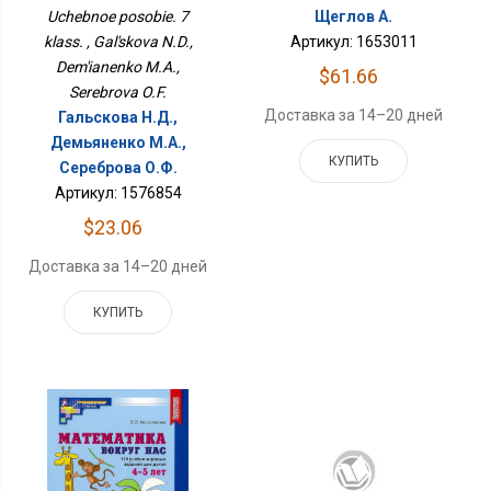
Uchebnoe posobie. 7
Щеглов А.
klass. , Gal'skova N.D.,
Артикул: 1653011
Dem'ianenko M.A.,
$61.66
Serebrova O.F.
Доставка за 14–20 дней
Гальскова Н.Д.,
Демьяненко М.А.,
КУПИТЬ
Сереброва О.Ф.
Артикул: 1576854
$23.06
Доставка за 14–20 дней
КУПИТЬ