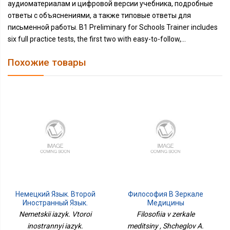
аудиоматериалам и цифровой версии учебника, подробные
ответы с объяснениями, а также типовые ответы для
письменной работы. B1 Preliminary for Schools Trainer includes
six full practice tests, the first two with easy-to-follow,...
Похожие товары
Немецкий Язык. Второй
Философия В Зеркале
Иностранный Язык.
Медицины
Учебное Пособие. 7
Nemetskii iazyk. Vtoroi
Filosofiia v zerkale
Класс.
inostrannyi iazyk.
meditsiny , Shcheglov A.