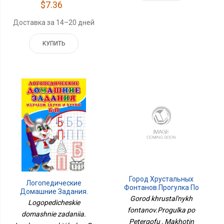
$7.36
Доставка за 14–20 дней
КУПИТЬ
Город Хрустальных
Логопедические
Фонтанов.Прогулка По
Домашние Задания.
Петергофу
Gorod khrustal'nykh
Изучаем Звуки И Буквы
Logopedicheskie
Б-П
fontanov.Progulka po
domashnie zadaniia.
Petergofu , Makhotin