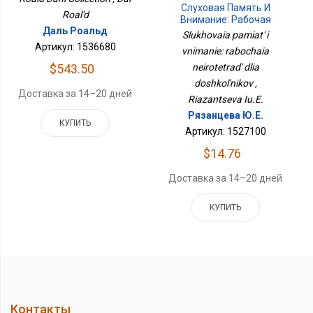
Слуховая Память И
Roal'd
Внимание: Рабочая
Даль Роальд
Нейротетрадь Для
Slukhovaia pamiat' i
Дошкольников
Артикул: 1536680
vnimanie: rabochaia
$543.50
neirotetrad' dlia
doshkol'nikov ,
Доставка за 14–20 дней
Riazantseva Iu.E.
Рязанцева Ю.Е.
КУПИТЬ
Артикул: 1527100
$14.76
Доставка за 14–20 дней
КУПИТЬ
Контакты