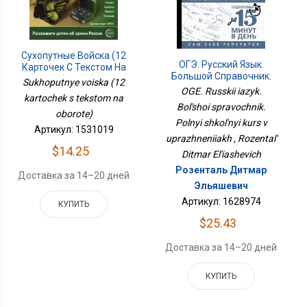
Сухопутные Войска (12
ОГЭ. Русский Язык.
Карточек С Текстом На
Большой Справочник.
Обороте)
Sukhoputnye voiska (12
Полный Школьный Курс
OGE. Russkii iazyk.
kartochek s tekstom na
В Упражнениях
Bol'shoi spravochnik.
oborote)
Polnyi shkol'nyi kurs v
Артикул: 1531019
uprazhneniiakh , Rozental'
$14.25
Ditmar El'iashevich
Розенталь Дитмар
Доставка за 14–20 дней
Эльяшевич
Артикул: 1628974
КУПИТЬ
$25.43
Доставка за 14–20 дней
КУПИТЬ