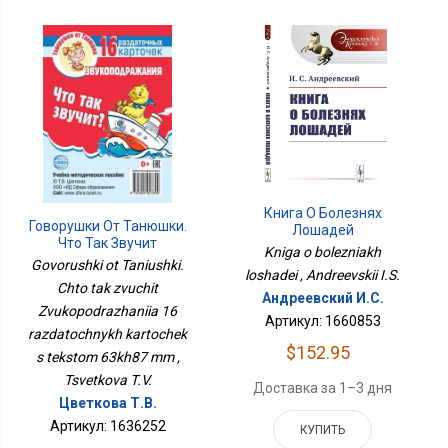
Книга О Болезнях
Говорушки От Танюшки.
Лошадей
Что Так Звучит
Kniga o bolezniakh
Звукоподражания 16
Govorushki ot Taniushki.
loshadei , Andreevskii I.S.
Раздаточных Карточек
Chto tak zvuchit
С Текстом 63х87 Мм
Андреевский И.С.
Zvukopodrazhaniia 16
Артикул: 1660853
razdatochnykh kartochek
$152.95
s tekstom 63kh87 mm ,
Tsvetkova T.V.
Доставка за 1–3 дня
Цветкова Т.В.
Артикул: 1636252
КУПИТЬ