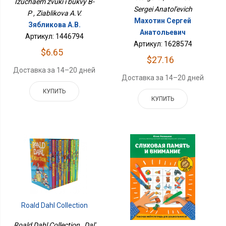
Izuchaem zvuki i bukvy B-
Sergei Anatol'evich
P , Ziablikova A.V.
Махотин Сергей
Зябликова А.В.
Анатольевич
Артикул: 1446794
Артикул: 1628574
$6.65
$27.16
Доставка за 14–20 дней
Доставка за 14–20 дней
КУПИТЬ
КУПИТЬ
Roald Dahl Collection
Roald Dahl Collection , Dal'