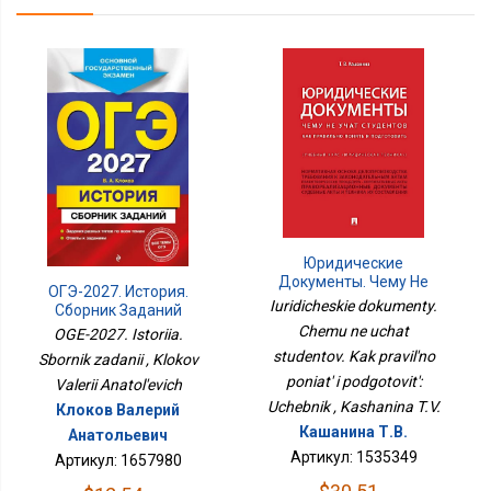
Юридические
Документы. Чему Не
ОГЭ-2027. История.
Учат Студентов. Как
Iuridicheskie dokumenty.
Сборник Заданий
Правильно Понять И
Chemu ne uchat
OGE-2027. Istoriia.
Подготовить: Учебник
studentov. Kak pravil'no
Sbornik zadanii , Klokov
poniat' i podgotovit':
Valerii Anatol'evich
Uchebnik , Kashanina T.V.
Клоков Валерий
Кашанина Т.В.
Анатольевич
Артикул: 1535349
Артикул: 1657980