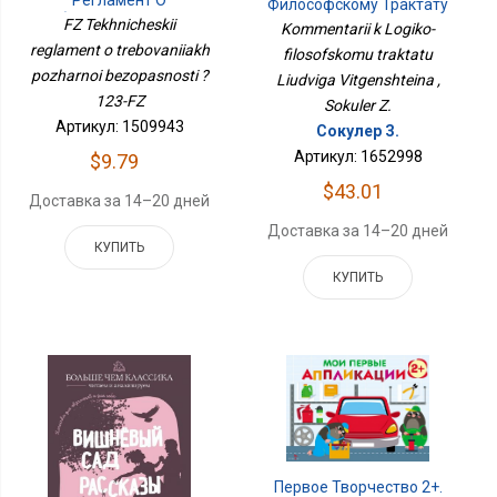
Философскому Трактату
Требованиях Пожарной
Людвига Витгенштейна
FZ Tekhnicheskii
Kommentarii k Logiko-
Безопасности № 123-ФЗ
reglament o trebovaniiakh
filosofskomu traktatu
pozharnoi bezopasnosti ?
Liudviga Vitgenshteina ,
123-FZ
Sokuler Z.
Артикул: 1509943
Сокулер З.
Артикул: 1652998
$9.79
$43.01
Доставка за 14–20 дней
Доставка за 14–20 дней
КУПИТЬ
КУПИТЬ
Первое Творчество 2+.