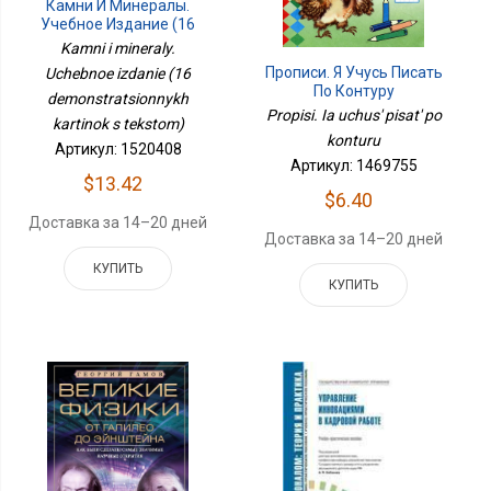
Камни И Минералы.
Учебное Издание (16
Демонстрационных
Kamni i mineraly.
Картинок С Текстом)
Прописи. Я Учусь Писать
Uchebnoe izdanie (16
По Контуру
demonstratsionnykh
Propisi. Ia uchus' pisat' po
kartinok s tekstom)
konturu
Артикул: 1520408
Артикул: 1469755
$13.42
$6.40
Доставка за 14–20 дней
Доставка за 14–20 дней
КУПИТЬ
КУПИТЬ