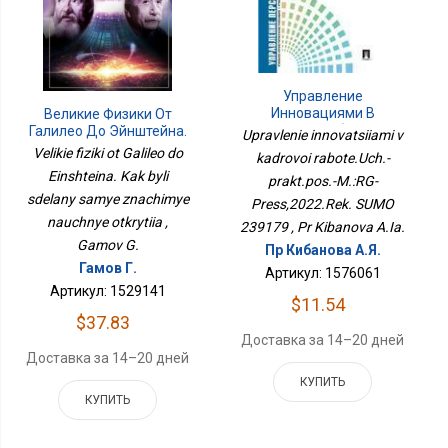
Управление
Инновациями В
Великие Физики От
Кадровой Работе.Уч.-
Галилео До Эйнштейна.
Upravlenie innovatsiiami v
Практ.пос.-М.:РГ-
Как Были Сделаны
Velikie fiziki ot Galileo do
kadrovoi rabote.Uch.-
Пресс,2022.Рек. СУМО
Самые Значимые
Einshteina. Kak byli
prakt.pos.-M.:RG-
239179
Научные Открытия
sdelany samye znachimye
Press,2022.Rek. SUMO
nauchnye otkrytiia ,
239179 , Pr Kibanova A.Ia.
Gamov G.
Пр Кибанова А.Я.
Гамов Г.
Артикул: 1576061
Артикул: 1529141
$11.54
$37.83
Доставка за 14–20 дней
Доставка за 14–20 дней
КУПИТЬ
КУПИТЬ