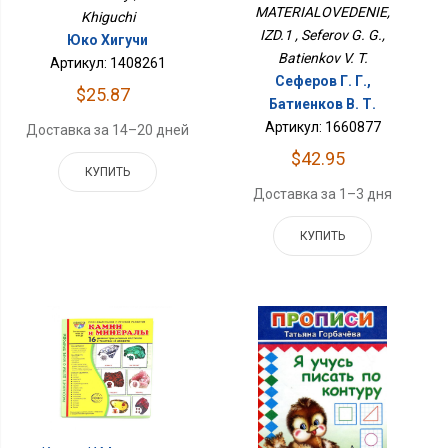
MATERIALOVEDENIE,
Khiguchi
IZD.1 , Seferov G. G.,
Юко Хигучи
Batienkov V. T.
Артикул: 1408261
Сеферов Г. Г.,
$25.87
Батиенков В. Т.
Артикул: 1660877
Доставка за 14–20 дней
$42.95
КУПИТЬ
Доставка за 1–3 дня
КУПИТЬ