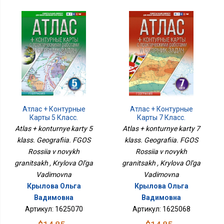
Атлас + Контурные
Атлас + Контурные
Карты 5 Класс.
Карты 7 Класс.
География. ФГОС Россия
География. ФГОС Россия
Atlas + konturnye karty 5
Atlas + konturnye karty 7
В Новых Границах
В Новых Границах
klass. Geografiia. FGOS
klass. Geografiia. FGOS
Rossiia v novykh
Rossiia v novykh
granitsakh , Krylova Ol'ga
granitsakh , Krylova Ol'ga
Vadimovna
Vadimovna
Крылова Ольга
Крылова Ольга
Вадимовна
Вадимовна
Артикул: 1625070
Артикул: 1625068