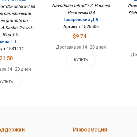
иями. Обучение
Navodnaia tetrad' ? 2. Pocherk
Prop
r' dlia detei 5-7 let
е По Методике
, Pisarevskii D.A.
Pish
mi narusheniiami.
. 2-Е Изд., Испр
Писаревский Д.А.
ie gramote po
Артикул: 1525506
A.Kashe. 2-e izd.,
 , Il'ina T.G.
$9.74
ьина Т.Г.
Доставка за 14–20 дней
ул: 1531114
До
21.58
КУПИТЬ
 за 14–20 дней
КУПИТЬ
оддержки
Информация