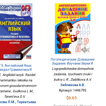
Логопедические Домашние
Задания. Изучаем Звуки И
ГЭ. Английский Язык.
Буквы Л-Р
Logopedicheskie domashnie
аздел Грамматика И
ексика На Основном
zadaniia. Izuchaem zvuki i
 Angliiskii iazyk. Razdel
дарственном Экзамене
bukvy L-R , Ziablikova A.V.
rammatika i leksika na
Зябликова А.В.
ovnom gosudarstvennom
Артикул: 1446795
zamene , Gudkova L.M.,
Terent'eva O.V.
$6.65
кова Л.М., Терентьева