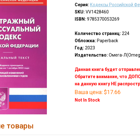
Серия:
Кодексы Российской Ф
SKU:
VV1428460
ISBN:
9785370053269
Количество страниц:
224
Обложка:
Paperback
Год:
2023
Издательство:
Омега-Л(Omeg
Данная книга будет отправлен
Обратите внимание, что ДО
на данную книгу НЕ распрост
Ваша цена:
$17.66
Not In Stock
е товары