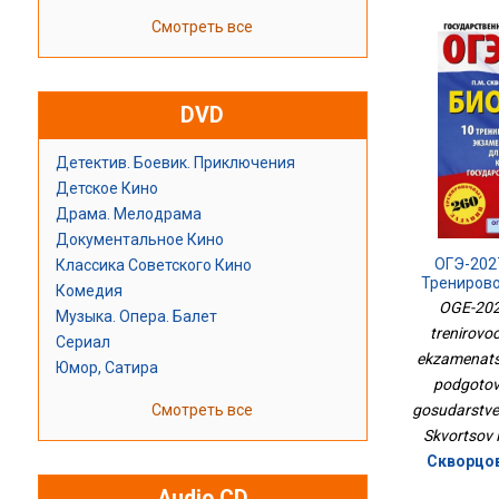
Смотреть все
DVD
Детектив. Боевик. Приключения
Детское Кино
Драма. Мелодрама
Документальное Кино
ОГЭ-2027
Классика Советского Кино
Трениров
Комедия
Экзамена
OGE-2027
Музыка. Опера. Балет
Для П
trenirovo
Ос
Сериал
Государст
ekzamenatsi
Юмор, Сатира
podgotov
Смотреть все
gosudarstv
Skvortsov 
Скворцов
Audio CD