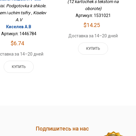
(12 kartochek s tekstom na
Цифры
isi. Podgotovka k shkole.
oborote)
em i uchim tsifry , Kiselev
Артикул: 1531021
A.V
$14.25
Киселев А.В
Артикул: 1446784
Доставка за 14–20 дней
$6.74
КУПИТЬ
ставка за 14–20 дней
КУПИТЬ
Подпишитесь на нас