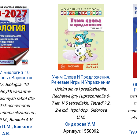
. Биология. 10
Учим Слова И Предложения.
очных Вариантов
Речевые Игры И Упражнения
ционных Работ
. Biologiia. 10
О
6-7 Лет. В 5 Тетрадях.
одготовки К
Uchim slova i predlozheniia.
Р
chnykh variantov
Тетрадь № 2. 2-Е Изд., Испр.и
новному
Л
Rechevye igry i uprazhneniia 6-
OGE.
Доп
венному Экзамену
onnykh rabot dlia
Госу
7 let. V 5 tetradiakh. Tetrad' ? 2.
G
ki k osnovnomu
2-e izd., ispr.i dop , Sidorova
osn
ennomu ekzamenu ,
U.M.
ek
P.M., Bankole A.V.
Сидорова У.М.
 П.М., Банколе
Артикул: 1550092
Гуд
А.В.