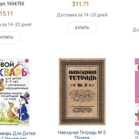
$11.71
ул: 1654755
15.11
Доставка за 14–20 дней
 за 14–20 дней
КУПИТЬ
До
КУПИТЬ
Наводная Тетрадь № 2.
П
укварь Для Детей
Почерк
Ш
т С Речевыми