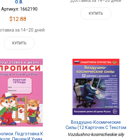
Доставка за 14–20 дней
О.В.
Артикул: 1662190
КУПИТЬ
$12.88
ставка за 14–20 дней
КУПИТЬ
Воздушно-Космические
Силы (12 Карточек С Текстом
На Обороте)
рописи. Подготовка К
Vozdushno-kosmicheskie sily
коле. Пишем И Учим