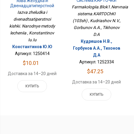
Система.КАРТОЧКИ
Язва Желудка И
(103ш)
Двенадцатиперстной
Farmakologiia.Blok1.Nervnaia
Кишки. Народные
Iazva zheludka i
sistema.KARTOChKI
Методы Лечения
dvenadtsatiperstnoi
(103sh) , Kudriashov N.V.,
kishki. Narodnye metody
Gorbunov A.A., Tikhonov
lecheniia , Konstantinov
D.A
Iu.Iu
Кудряшов Н.В.,
Константинов Ю.Ю
Горбунов А.А., Тихонов
Артикул: 1250414
Д.А
Артикул: 1252334
$10.01
$47.25
Доставка за 14–20 дней
Доставка за 14–20 дней
КУПИТЬ
КУПИТЬ