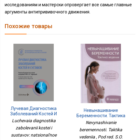
исследованиям и мастерски опровергает все самые главные
аргументы антипрививочного движения.
Похожие товары
Лучевая Диагностика
Невынашивание
Заболеваний Костей И
Беременности. Тактика
Суставов:
Luchevaia diagnostika
Ведения
Nevynashivanie
Национальное
zabolevanii kostei i
beremennosti. Taktika
Руководство. 2-Е Изд.,
sustavov: natsional'noe
Перераб. И Доп
vedeniia , Pod red. S.O.