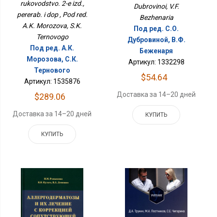
rukovodstvo. 2-e izd.,
Dubrovinoi, V.F.
pererab. i dop , Pod red.
Bezhenaria
A.K. Morozova, S.K.
Под ред. С.О.
Ternovogo
Дубровиной, В.Ф.
Под ред. А.К.
Беженаря
Морозова, С.К.
Артикул: 1332298
Тернового
$54.64
Артикул: 1535876
Доставка за 14–20 дней
$289.06
Доставка за 14–20 дней
КУПИТЬ
КУПИТЬ