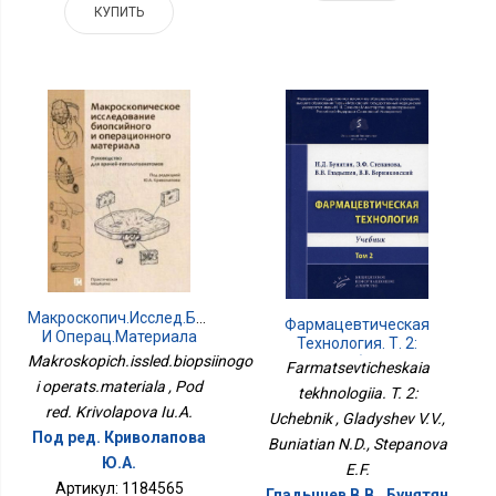
КУПИТЬ
Макроскопич.исслед.биопсийного
Фармацевтическая
И Операц.материала
Технология. Т. 2:
Makroskopich.issled.biopsiinogo
Учебник
Farmatsevticheskaia
i operats.materiala , Pod
tekhnologiia. T. 2:
red. Krivolapova Iu.A.
Uchebnik , Gladyshev V.V.,
Под ред. Криволапова
Buniatian N.D., Stepanova
Ю.А.
E.F.
Артикул: 1184565
Гладышев В.В., Бунятян