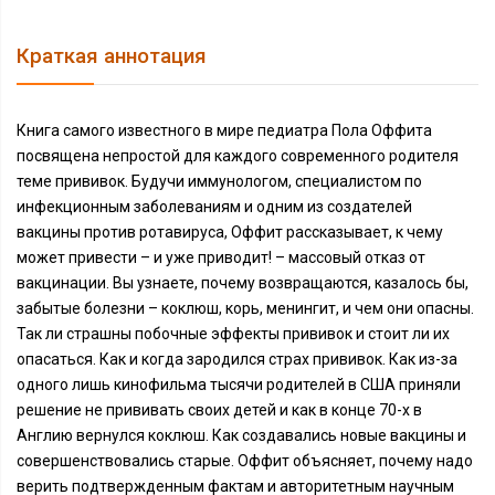
Краткая аннотация
Книга самого известного в мире педиатра Пола Оффита
посвящена непростой для каждого современного родителя
теме прививок. Будучи иммунологом, специалистом по
инфекционным заболеваниям и одним из создателей
вакцины против ротавируса, Оффит рассказывает, к чему
может привести – и уже приводит! – массовый отказ от
вакцинации. Вы узнаете, почему возвращаются, казалось бы,
забытые болезни – коклюш, корь, менингит, и чем они опасны.
Так ли страшны побочные эффекты прививок и стоит ли их
опасаться. Как и когда зародился страх прививок. Как из-за
одного лишь кинофильма тысячи родителей в США приняли
решение не прививать своих детей и как в конце 70-х в
Англию вернулся коклюш. Как создавались новые вакцины и
совершенствовались старые. Оффит объясняет, почему надо
верить подтвержденным фактам и авторитетным научным