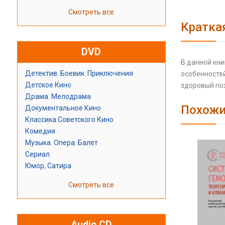
Смотреть все
Кратка
DVD
В данной кни
Детектив. Боевик. Приключения
особенносте
Детское Кино
здоровый поз
Драма. Мелодрама
Похожи
Документальное Кино
Классика Советского Кино
Комедия
Музыка. Опера. Балет
Сериал
Юмор, Сатира
Смотреть все
Audio CD