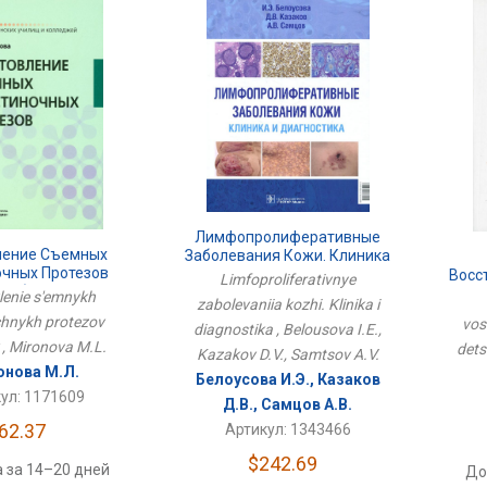
Лимфопролиферативные
ление Съемных
Заболевания Кожи. Клиника
очных Протезов
И Диагностика
Восс
Limfoproliferativnye
чебник
lenie s'emnykh
zabolevaniia kozhi. Klinika i
chnykh protezov
vos
diagnostika , Belousova I.E.,
 , Mironova M.L.
dets
Kazakov D.V., Samtsov A.V.
нова М.Л.
Белоусова И.Э., Казаков
ул: 1171609
Д.В., Самцов А.В.
62.37
Артикул: 1343466
$242.69
 за 14–20 дней
До