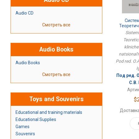
Audio CD
Систем
Смотреть все
Теоретич
Клиниче
Sistem
Националь
Teoretic
kliniche
Audio Books
natsional'
Pod red. O.A
Audio Books
I
Смотреть все
Под ред. 
С.В.
Артик
Toys and Souvenirs
$
Доставка
Educational and training materials
Educational Supplies
Games
Souvenirs