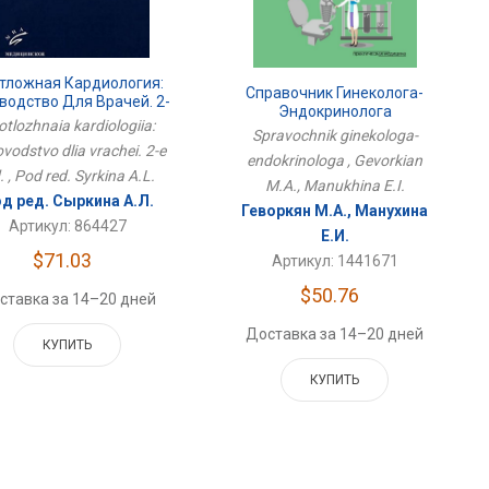
тложная Кардиология:
Справочник Гинеколога-
водство Для Врачей. 2-
Эндокринолога
Е Изд.
tlozhnaia kardiologiia:
Spravochnik ginekologa-
vodstvo dlia vrachei. 2-e
endokrinologa , Gevorkian
. , Pod red. Syrkina A.L.
M.A., Manukhina E.I.
д ред. Сыркина А.Л.
Геворкян М.А., Манухина
Артикул: 864427
Е.И.
$71.03
Артикул: 1441671
$50.76
ставка за 14–20 дней
Доставка за 14–20 дней
КУПИТЬ
КУПИТЬ