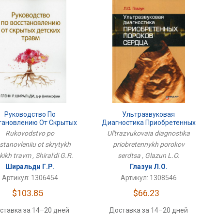
Ультразвуковая
Руководство По
Диагностика Приобретенных
тановлению От Скрытых
Пороков Сердца
Детских Травм
Ul'trazvukovaia diagnostika
Rukovodstvo po
priobretennykh porokov
stanovleniiu ot skrytykh
serdtsa , Glazun L.O.
kikh travm , Shiral'di G.R.
Глазун Л.О.
Ширальди Г.Р.
Артикул: 1308546
Артикул: 1306454
$66.23
$103.85
Доставка за 14–20 дней
ставка за 14–20 дней