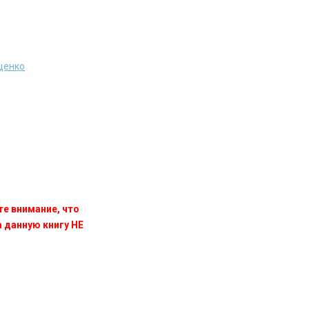
щенко
)
те внимание, что
данную книгу НЕ