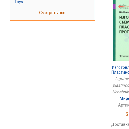
Toys
Смотреть все
Изготов
Пластин
У
Izgotov
plastino
Uchebnik
Миро
Артик
$
Доставка