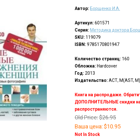
Автор:
Борщенко И.А.
Артикул:
601571
Серия:
Методика доктора Бор
SKU:
119079
ISBN:
9785170801947
Количество страниц:
160
Обложка:
Hardcover
Год:
2013
Издательство:
АСТ, М(AST, M
Книга на распродаже. Обрати
ДОПОЛНИТЕЛЬНЫЕ скидки на 
распространяются.
Old Price:
$26.95
Ваша цена:
$10.95
Not In Stock