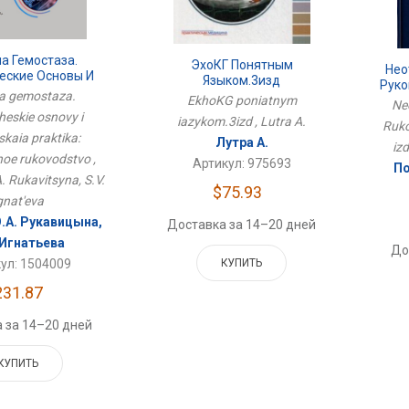
а Гемостаза.
ЭхоКГ Понятным
Нео
еские Основы И
Языком.3изд
Руко
ская Практика:
a gemostaza.
EkhoKG poniatnym
Neo
ное Руководство
heskie osnovy i
iazykom.3izd , Lutra A.
Ruko
skaia praktika:
Лутра А.
izd
noe rukovodstvo ,
Артикул: 975693
По
. Rukavitsyna, S.V.
$75.93
gnat'eva
О.А. Рукавицына,
Доставка за 14–20 дней
 Игнатьева
До
КУПИТЬ
ул: 1504009
231.87
 за 14–20 дней
КУПИТЬ