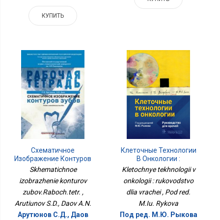
КУПИТЬ
Схематичное
Клеточные Технологии
Изображение Контуров
В Онкологии :
Зубов.Рабоч.тетр.
Руководство Для
Skhematichnoe
Kletochnye tekhnologii v
Врачей
izobrazhenie konturov
onkologii : rukovodstvo
zubov.Raboch.tetr. ,
dlia vrachei , Pod red.
Arutiunov S.D., Daov A.N.
M.Iu. Rykova
Арутюнов С.Д., Даов
Под ред. М.Ю. Рыкова