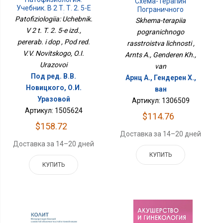
Схема-Терапия
Учебник. В 2 Т. Т. 2. 5-Е
Пограничного
Изд., Перераб. И Доп
Расстройства Личности
Patofiziologiia: Uchebnik.
Skhema-terapiia
V 2 t. T. 2. 5-e izd.,
pogranichnogo
pererab. i dop , Pod red.
rasstroistva lichnosti ,
V.V. Novitskogo, O.I.
Arnts A., Genderen Kh.,
Urazovoi
van
Под ред. В.В.
Арнц А., Гендерен Х.,
Новицкого, О.И.
ван
Уразовой
Артикул: 1306509
Артикул: 1505624
$114.76
$158.72
Доставка за 14–20 дней
Доставка за 14–20 дней
КУПИТЬ
КУПИТЬ