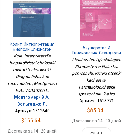
Колит. Интерпретация
Акушерство И
Биопсий Слизистой
Гинекология. Стандарты
Оболочки Толстой И
Kolit. Interpretatsiia
Медицинской Помощи.
Тонкой Кишки.
Akusherstvo i ginekologiia.
biopsii slizistoi obolochki
Критерии Оценки
Диагностическое
Standarty meditsinskoi
Качества.
tolstoi i tonkoi kishki.
Руководство
pomoshchi. Kriterii otsenki
Фармакологический
Diagnosticheskoe
Справочник. 2-Е Изд
kachestva.
rukovodstvo , Montgomeri
Farmakologicheskii
E.A., Vol'tadzho L.
spravochnik. 2-e izd
Монтгомери Э.А.,
Артикул: 1518771
Вольтаджо Л.
$85.04
Артикул: 1513640
$166.64
Доставка за 14–20 дней
Доставка за 14–20 дней
КУПИТЬ