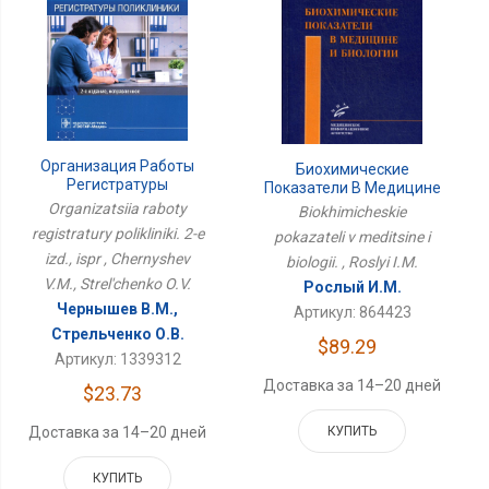
Организация Работы
Биохимические
Регистратуры
Показатели В Медицине
Поликлиники. 2-Е Изд.,
И Биологии.
Organizatsiia raboty
Biokhimicheskie
Испр
registratury polikliniki. 2-e
pokazateli v meditsine i
izd., ispr , Chernyshev
biologii. , Roslyi I.M.
V.M., Strel'chenko O.V.
Рослый И.М.
Чернышев В.М.,
Артикул: 864423
Стрельченко О.В.
$89.29
Артикул: 1339312
Доставка за 14–20 дней
$23.73
КУПИТЬ
Доставка за 14–20 дней
КУПИТЬ