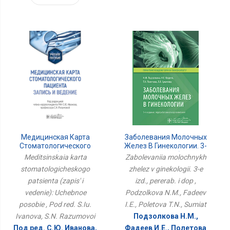
Медицинская Карта
Заболевания Молочных
Стоматологического
Желез В Гинекологии. 3-
Пациента (запись И
Е Изд., Перераб. И Доп
Meditsinskaia karta
Zabolevaniia molochnykh
Ведение): Учебное
stomatologicheskogo
zhelez v ginekologii. 3-e
Пособие
patsienta (zapis' i
izd., pererab. i dop ,
vedenie): Uchebnoe
Podzolkova N.M., Fadeev
posobie , Pod red. S.Iu.
I.E., Poletova T.N., Sumiat
Ivanova, S.N. Razumovoi
Подзолкова Н.М.,
Под ред. С.Ю. Иванова,
Фадеев И.Е., Полетова