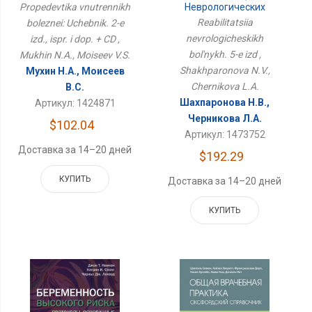
Учебник. 2-Е Изд., Испр.
Неврологических
Propedevtika vnutrennikh
И Доп. + CD
Больных. 5-Е Изд
Reabilitatsiia
boleznei: Uchebnik. 2-e
nevrologicheskikh
izd., ispr. i dop. + CD ,
bol'nykh. 5-e izd ,
Mukhin N.A., Moiseev V.S.
Shakhparonova N.V.,
Мухин Н.А., Моисеев
Chernikova L.A.
В.С.
Шахпаронова Н.В.,
Артикул: 1424871
Черникова Л.А.
$102.04
Артикул: 1473752
Доставка за 14–20 дней
$192.29
КУПИТЬ
Доставка за 14–20 дней
КУПИТЬ