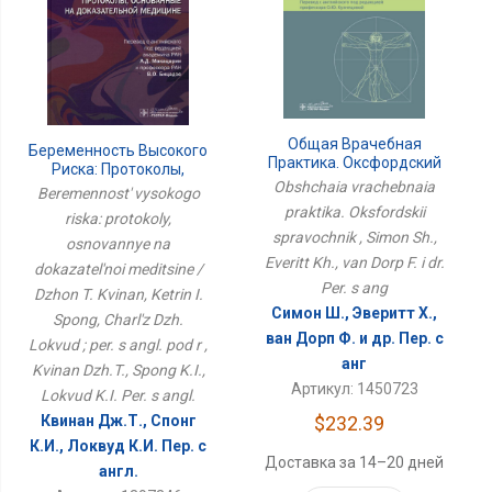
Общая Врачебная
Беременность Высокого
Практика. Оксфордский
Риска: Протоколы,
Справочник
Obshchaia vrachebnaia
Основанные На
Beremennost' vysokogo
Доказательной
praktika. Oksfordskii
riska: protokoly,
Медицине / Джон Т.
spravochnik , Simon Sh.,
Квинан, Кэтрин И. Спонг,
osnovannye na
Чарльз Дж. Локвуд ;
Everitt Kh., van Dorp F. i dr.
dokazatel'noi meditsine /
Пер. С Англ. Под Р
Per. s ang
Dzhon T. Kvinan, Ketrin I.
Симон Ш., Эверитт Х.,
Spong, Charl'z Dzh.
ван Дорп Ф. и др. Пер. с
Lokvud ; per. s angl. pod r ,
анг
Kvinan Dzh.T., Spong K.I.,
Артикул: 1450723
Lokvud K.I. Per. s angl.
Квинан Дж.Т., Спонг
$232.39
К.И., Локвуд К.И. Пер. с
Доставка за 14–20 дней
англ.