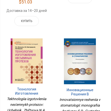
$51.03
Доставка за 14–20 дней
КУПИТЬ
Технология
Инновационные
Изготовления
Решения В
Несъемных Протезов:
Стоматологии:
Tekhnologiia izgotovleniia
Innovatsionnye resheniia v
Учебник
Монография
nes'emnykh protezov:
stomatologii: monografiia
Uchebnik , Zhil'tsova N.A.,
, Arutiunov S.D., Gvetadze