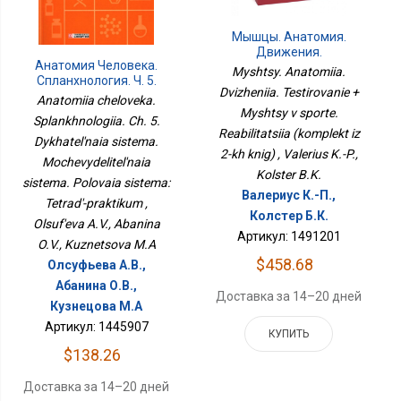
Мышцы. Анатомия.
Движения.
Анатомия Человека.
Тестирование + Мышцы
Myshtsy. Anatomiia.
Спланхнология. Ч. 5.
В Спорте. Реабилитация
Dvizheniia. Testirovanie +
Дыхательная Система.
(комплект Из 2-Х Книг)
Anatomiia cheloveka.
Мочевыделительная
Myshtsy v sporte.
Splankhnologiia. Ch. 5.
Система. Половая
Reabilitatsiia (komplekt iz
Dykhatel'naia sistema.
Система: Тетрадь-
2-kh knig) , Valerius K.-P.,
Практикум
Mochevydelitel'naia
Kolster B.K.
sistema. Polovaia sistema:
Валериус К.-П.,
Tetrad'-praktikum ,
Колстер Б.К.
Olsuf'eva A.V., Abanina
Артикул: 1491201
O.V., Kuznetsova M.A
$458.68
Олсуфьева А.В.,
Абанина О.В.,
Доставка за 14–20 дней
Кузнецова М.А
Артикул: 1445907
КУПИТЬ
$138.26
Доставка за 14–20 дней