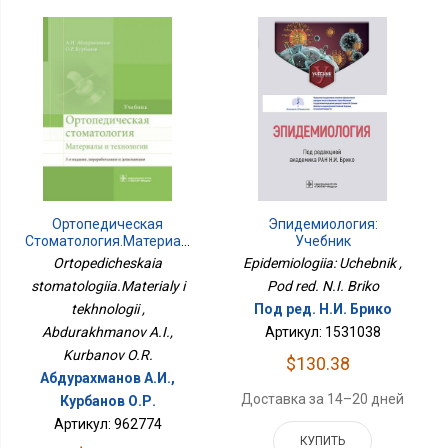
Ортопедическая
Эпидемиология:
Стоматология.Материалы
Учебник
И Технологии
Ortopedicheskaia
Epidemiologiia: Uchebnik ,
stomatologiia.Materialy i
Pod red. N.I. Briko
tekhnologii ,
Под ред. Н.И. Брико
Abdurakhmanov A.I.,
Артикул: 1531038
Kurbanov O.R.
$130.38
Абдурахманов А.И.,
Доставка за 14–20 дней
Курбанов О.Р.
Артикул: 962774
КУПИТЬ