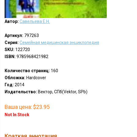
Автор:
Савельева Е.Н.
Артикул:
797263
Серия:
Семейная медицинская энциклопедия
SKU:
122720
ISBN:
9785968421982
Количество страниц:
160
Обложка:
Hardcover
Год:
2014
Издательство:
Вектор, СПб(Vektor, SPb)
Ваша цена:
$23.95
Not In Stock
Краткая аннотация