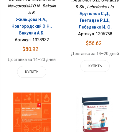
Novgorodskii O.N., Bakulin
R.Sh., Lebedenko I.Iu.
A.B.
Арутюнов С.Д.,
Жильцова Н.А.,
Гветадзе Р.Ш.,
Новгородский О.Н.,
Лебеденко И.Ю.
Бакулин А.Б.
Артикул: 1306758
Артикул: 1328932
$56.62
$80.92
Доставка за 14–20 дней
Доставка за 14–20 дней
КУПИТЬ
КУПИТЬ