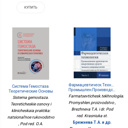
КУПИТЬ
Фармацевтическ.технология.
Система Гемостаза.
Промышлен.производство
Теоретические Основы
И Клиническая
Farmatsevtichesk.tekhnologiia.
Sistema gemostaza.
Практика:
Promyshlen.proizvodstvo ,
Teoreticheskie osnovy i
Национальное
Brezhneva T.A. i dr. Pod
klinicheskaia praktika:
Руководство
red. Krasniuka st.
natsional'noe rukovodstvo
Брежнева Т.А. и др.
, Pod red. O.A.