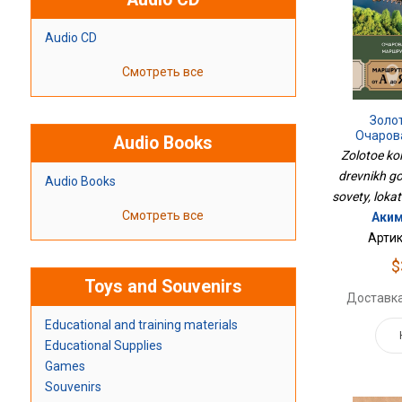
Audio CD
Смотреть все
Золо
Очаров
Audio Books
Городов. М
Zolotoe ko
Л
drevnikh g
Audio Books
sovety, lokat
Смотреть все
Аким
Артик
$
Toys and Souvenirs
Доставка
Educational and training materials
Educational Supplies
Games
Souvenirs