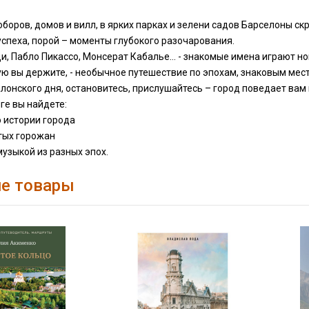
оборов, домов и вилл, в ярких парках и зелени садов Барселоны с
спеха, порой – моменты глубокого разочарования.
и, Пабло Пикассо, Монсерат Кабалье… - знакомые имена играют н
ую вы держите, - необычное путешествие по эпохам, знаковым ме
лонского дня, остановитесь, прислушайтесь – город поведает вам 
ге вы найдете:
 истории города
тых горожан
 музыкой из разных эпох.
е товары