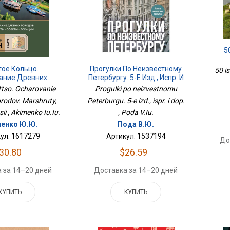
5
тое Кольцо.
Прогулки По Неизвестному
50 is
ание Древних
Петербургу. 5-Е Изд., Испр. И
аршруты, Советы,
Доп.
l'tso. Ocharovanie
Progulki po neizvestnomu
окации
orodov. Marshruty,
Peterburgu. 5-e izd., ispr. i dop.
sii , Akimenko Iu.Iu.
, Poda V.Iu.
енко Ю.Ю.
Пода В.Ю.
ул: 1617279
Артикул: 1537194
До
30.80
$26.59
 за 14–20 дней
Доставка за 14–20 дней
КУПИТЬ
КУПИТЬ