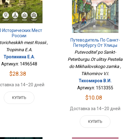
0 Исторических Мест
России
Путеводитель По Санкт-
toricheskikh mest Rossii ,
Петербургу.От Улицы
Tropinina E.A.
Пестеля До Михайловского
Putevoditel' po Sankt-
Замка
Тропинина Е.А.
Peterburgu.Ot ulitsy Pestelia
Артикул: 1496548
do Mikhailovskogo zamka ,
$28.38
Tikhomirov V.I.
Тихомиров В.И.
ставка за 14–20 дней
Артикул: 1513355
$10.08
КУПИТЬ
Доставка за 14–20 дней
КУПИТЬ