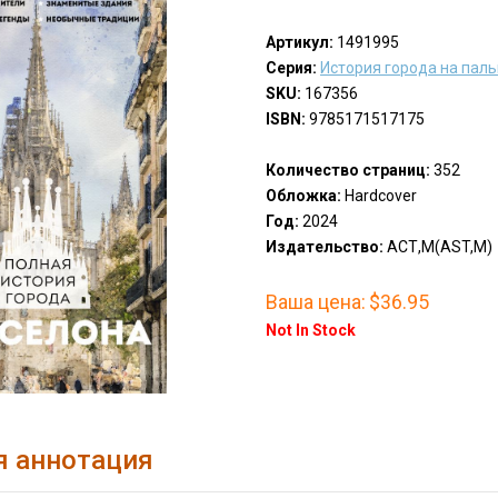
Артикул:
1491995
Серия:
История города на пал
SKU:
167356
ISBN:
9785171517175
Количество страниц:
352
Обложка:
Hardcover
Год:
2024
Издательство:
АСТ,М(AST,M)
Ваша цена:
$36.95
Not In Stock
я аннотация