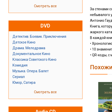
Смотреть все
За стенами с
небывалого у
Антонио Гауд
DVD
Книга, котор
жаркого ката
Детектив. Боевик. Приключения
В каждой кни
Детское Кино
• Хронологию
Драма. Мелодрама
• 10 знамени
Документальное Кино
• QR-коды, с
Классика Советского Кино
Комедия
Похожи
Музыка. Опера. Балет
Сериал
Юмор, Сатира
Смотреть все
Audio CD