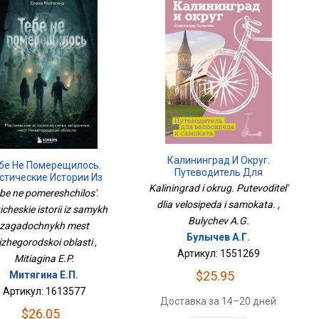
Калининград И Округ.
бе Не Померещилось.
Путеводитель Для
стические Истории Из
Велосипеда И Самоката.
Kaliningrad i okrug. Putevoditel'
мых Загадочных Мест
be ne pomereshchilos'.
жегородской Области
dlia velosipeda i samokata. ,
icheskie istorii iz samykh
Bulychev A.G.
zagadochnykh mest
Булычев А.Г.
izhegorodskoi oblasti ,
Артикул: 1551269
Mitiagina E.P.
$25.95
Митягина Е.П.
Артикул: 1613577
Доставка за 14–20 дней
$26.05