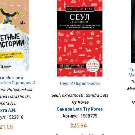
Те
Ми
ые Истории.
Са
Te
я Без Сценария И
Сеул И Окрестности
Ни
траховки
Mist
orii. Puteshestviia
Seul i okrestnosti , Sandra Lets
iia i strakhovki ,
Try Korea
N
khta A.I.
Сандра Lets Try Korea
хта А.И.
Артикул: 1508775
ул: 1523918
$25.34
21.05