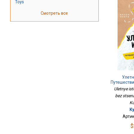
Toys
Смотреть все
Улетн
Путешестви
С
Uletnye ist
bez stsenar
Ku
Ку
Артик
$