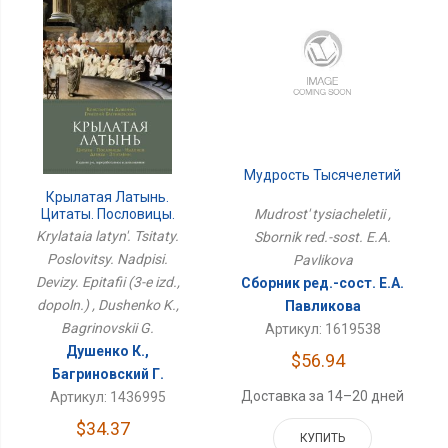
Мудрость Тысячелетий
Крылатая Латынь.
Цитаты. Пословицы.
Mudrost' tysiacheletii ,
Надписи. Девизы.
Krylataia latyn'. Tsitaty.
Sbornik red.-sost. E.A.
Эпитафии (3-Е Изд.,
Poslovitsy. Nadpisi.
Pavlikova
Дополн.)
Devizy. Epitafii (3-e izd.,
Сборник ред.-сост. Е.А.
dopoln.) , Dushenko K.,
Павликова
Bagrinovskii G.
Артикул: 1619538
Душенко К.,
$56.94
Багриновский Г.
Доставка за 14–20 дней
Артикул: 1436995
$34.37
КУПИТЬ