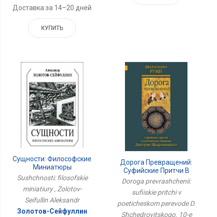
Доставка за 14–20 дней
КУПИТЬ
Сущности: Философские
Дорога Превращений:
Миниатюры
Суфийские Притчи В
Sushchnosti: filosofskie
Поэтическом Переводе
Doroga prevrashchenii:
Д. Щедровицкого. 10-Е
miniatiury , Zolotov-
sufiiskie pritchi v
Изд
Seifullin Aleksandr
poeticheskom perevode D.
Золотов-Сейфуллин
Shchedrovitskogo. 10-e