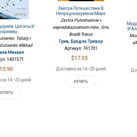
Завтра Путешествие В
Непредсказуемом Мире
Zavtra Puteshestvie v
Мудр
цериев. Цитаты И
nepredskazuemom mire , Griv,
И Ал
форизмы
Bredli Trevor
Mud
tseriev. Tsitaty i
Грив, Бредли Тревор
al
 Gutseriev Mikhail
Артикул: 741701
иев Михаил
$17.03
ул: 1401571
15.90
Доставка за 14–20 дней
До
 за 14–20 дней
КУПИТЬ
КУПИТЬ