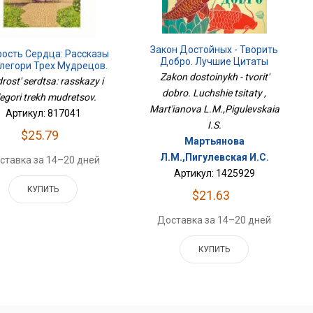
Закон Достойных - Творить
ость Сердца: Рассказы
Добро. Лучшие Цитаты
легори Трех Мудрецов.
Zakon dostoinykh - tvorit'
rost' serdtsa: rasskazy i
dobro. Luchshie tsitaty ,
legori trekh mudretsov.
Mart'ianova L.M.,Pigulevskaia
Артикул: 817041
I.S.
$25.79
Мартьянова
Л.М.,Пигулевская И.С.
ставка за 14–20 дней
Артикул: 1425929
КУПИТЬ
$21.63
Доставка за 14–20 дней
КУПИТЬ