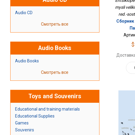
Entsiklop
mysli velik
Audio CD
red.-sost
Сборник 
Смотреть все
Па
Артик
$
Audio Books
Доставка
Audio Books
Смотреть все
Toys and Souvenirs
Educational and training materials
Educational Supplies
Games
Souvenirs