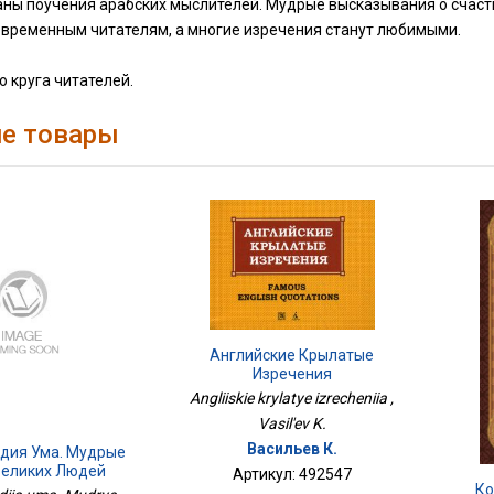
аны поучения арабских мыслителей. Мудрые высказывания о счастье
овременным читателям, а многие изречения станут любимыми.
 круга читателей.
е товары
Английские Крылатые
Изречения
Angliiskie krylatye izrecheniia ,
Vasil'ev K.
Васильев К.
дия Ума. Мудрые
еликих Людей
Артикул: 492547
Ко