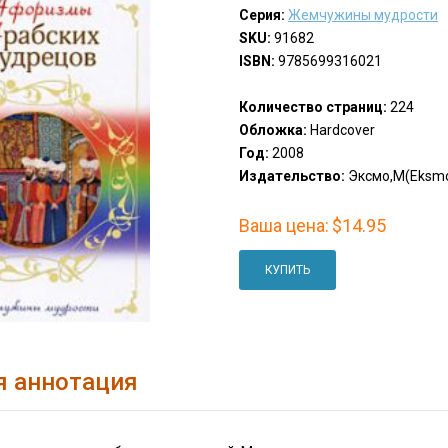
Серия:
Жемчужины мудрости
SKU:
91682
ISBN:
9785699316021
Количество страниц:
224
Обложка:
Hardcover
Год:
2008
Издательство:
Эксмо,М(Eksm
Ваша цена:
$14.95
КУПИТЬ
я аннотация