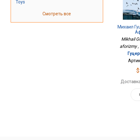
Toys
Смотреть все
Михаил Гу
А
Mikhail Gu
aforizmy ,
Гуцер
Артик
$
Доставка