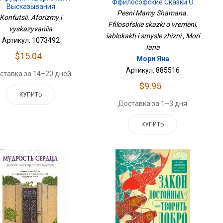
Ффилософские Сказки О
Высказывания
Времени, Яблоках И Смысле
Pesni Mamy Shamana.
Konfutsii. Aforizmy i
Жизни
Ffilosofskie skazki o vremeni,
vyskazyvaniia
iablokakh i smysle zhizni , Mori
Артикул: 1073492
Iana
$15.04
Мори Яна
Артикул: 885516
ставка за 14–20 дней
$9.95
КУПИТЬ
Доставка за 1–3 дня
КУПИТЬ