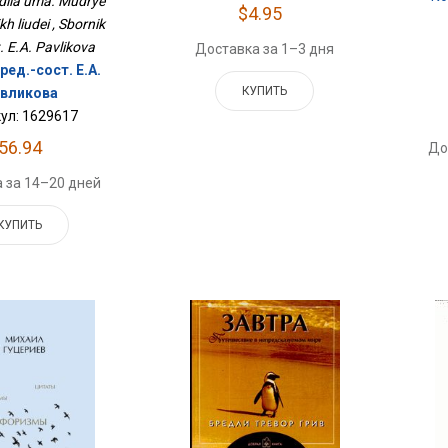
ediia uma. Mudrye
$4.95
ikh liudei , Sbornik
. E.A. Pavlikova
Доставка за 1–3 дня
ред.-сост. Е.А.
КУПИТЬ
вликова
ул: 1629617
56.94
До
 за 14–20 дней
КУПИТЬ