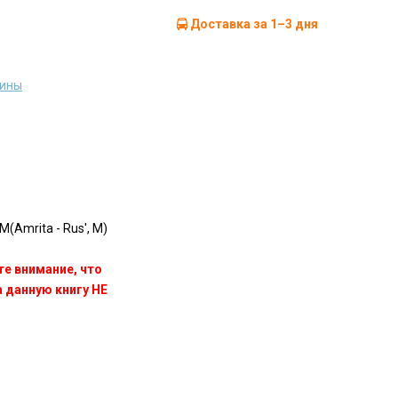
Доставка за 1–3 дня
тины
М(Amrita - Rus', M)
те внимание, что
данную книгу НЕ