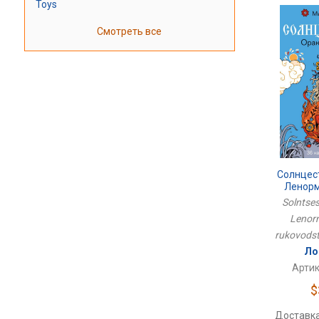
Toys
Смотреть все
Солнцес
Ленорм
Рук
Solntses
Lenorm
rukovodst
Ло
Артик
$
Доставка