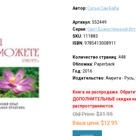
Автор:
Сатья Саи Баба
Артикул:
552449
Серия:
Свет Божественной Ис
SKU:
111883
ISBN:
9785413008911
Количество страниц:
448
Обложка:
Paperback
Год:
2016
Издательство:
Амрита - Русь, 
Книга на распродаже. Обрати
ДОПОЛНИТЕЛЬНЫЕ скидки на 
распространяются.
Old Price:
$31.95
Ваша цена:
$12.95