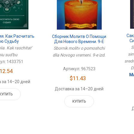
Сак
я. Как Расчитать
Сборник Молитв О Помощи
С
ою Судьбу
Для Нового Времени. 9-Е
Тайн
Изд.
S
ia. Kak raschitat'
Sbornik molitv o pomoshchi
sim
oiu sud'bu
dlia Novogo vremeni. 9-e izd.
sredn
ул: 1433751
D
Артикул: 967523
12.54
Ма
$11.43
 за 14–20 дней
Доставка за 14–20 дней
КУПИТЬ
КУПИТЬ
Д