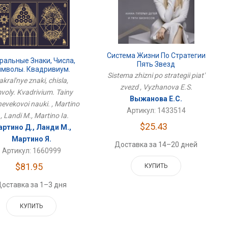
Система Жизни По Стратегии
ральные Знаки, Числа,
Пять Звезд
имволы. Квадривиум.
Sistema zhizni po strategii piat'
ы Средневековой Науки.
akral'nye znaki, chisla,
zvezd , Vyzhanova E.S.
voly. Kvadrivium. Tainy
Выжанова Е.С.
evekovoi nauki. , Martino
Артикул: 1433514
., Landi M., Martino Ia.
$25.43
ртино Д., Ланди М.,
Мартино Я.
Доставка за 14–20 дней
Артикул: 1660999
$81.95
КУПИТЬ
оставка за 1–3 дня
КУПИТЬ