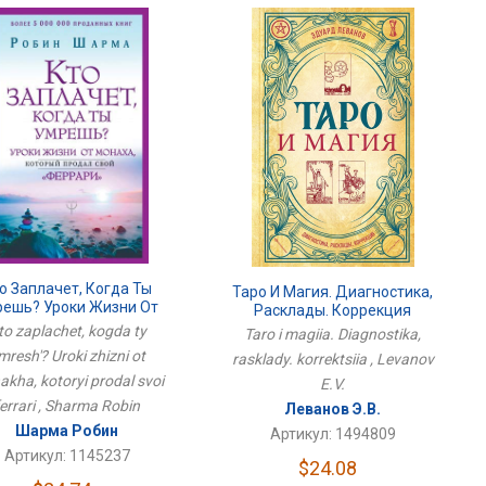
о Заплачет, Когда Ты
Таро И Магия. Диагностика,
решь? Уроки Жизни От
Расклады. Коррекция
наха, Который Продал
to zaplachet, kogda ty
Taro i magiia. Diagnostika,
Свой Феррари
mresh'? Uroki zhizni ot
rasklady. korrektsiia , Levanov
kha, kotoryi prodal svoi
E.V.
ferrari , Sharma Robin
Леванов Э.В.
Шарма Робин
Артикул: 1494809
Артикул: 1145237
$24.08