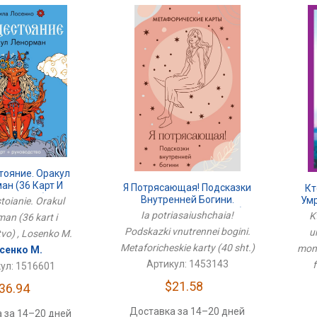
тояние. Оракул
ан (36 Карт И
Я Потрясающая! Подсказки
Кт
оводство)
Внутренней Богини.
Ум
toianie. Orakul
Метафорические Карты (40
Мо
Ia potriasaiushchaia!
K
an (36 kart i
Шт.)
Podskazki vnutrennei bogini.
u
vo) , Losenko M.
Metaforicheskie karty (40 sht.)
mona
сенко М.
Артикул: 1453143
ул: 1516601
$21.58
36.94
Доставка за 14–20 дней
 за 14–20 дней