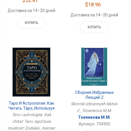
$52.41
$18.96
Доставка за 14–20 дней
Доставка за 14–20 дней
КУПИТЬ
КУПИТЬ
Сборник Избранных
Лекций-2
Таро И Астрология. Как
Sbornik izbrannykh lektsii-
Читать Таро, Используя
2 , Tonenkova M.M.
Мудрость Зодиака
Taro i astrologiia. Kak
Тоненкова М.М.
chitat' Taro, ispol'zuia
Артикул: 734900
mudrost' Zodiaka , Kenner