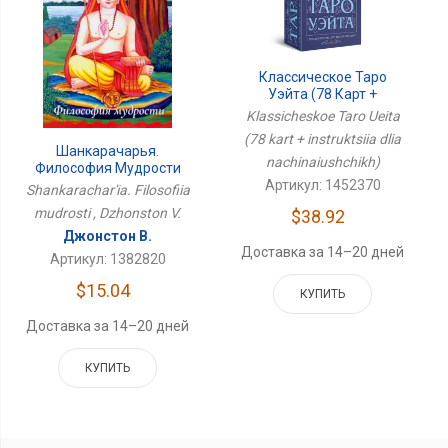
Классическое Таро
Уэйта (78 Карт +
Инструкция Для
Klassicheskoe Taro Ueita
Начинающих)
(78 kart + instruktsiia dlia
Шанкарачарья.
nachinaiushchikh)
Философия Мудрости
Артикул: 1452370
Shankarachar'ia. Filosofiia
mudrosti , Dzhonston V.
$38.92
Джонстон В.
Доставка за 14–20 дней
Артикул: 1382820
$15.04
КУПИТЬ
Доставка за 14–20 дней
КУПИТЬ