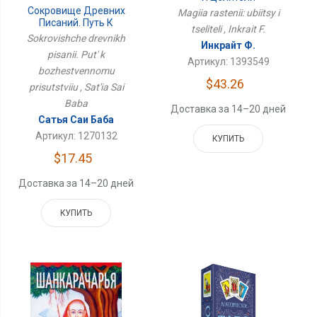
Сокровище Древних
Magiia rastenii: ubiitsy i
Писаний. Путь К
tseliteli , Inkrait F.
Божественному
Sokrovishche drevnikh
Инкрайт Ф.
Присутствию
pisanii. Put' k
Артикул: 1393549
bozhestvennomu
$43.26
prisutstviiu , Sat'ia Sai
Baba
Доставка за 14–20 дней
Сатья Саи Баба
Артикул: 1270132
КУПИТЬ
$17.45
Доставка за 14–20 дней
КУПИТЬ