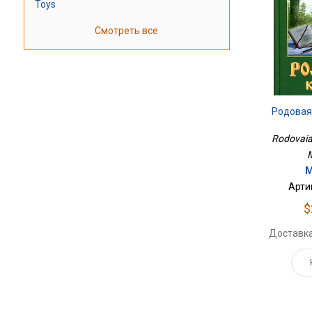
Toys
Смотреть все
Родовая 
Rodovaia 
M
М
Арти
$
Доставка