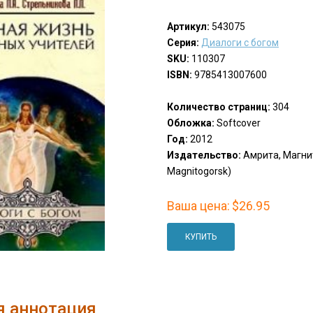
Артикул:
543075
Серия:
Диалоги с богом
SKU:
110307
ISBN:
9785413007600
Количество страниц:
304
Обложка:
Softcover
Год:
2012
Издательство:
Амрита, Магнит
Magnitogorsk)
Ваша цена:
$26.95
КУПИТЬ
я аннотация