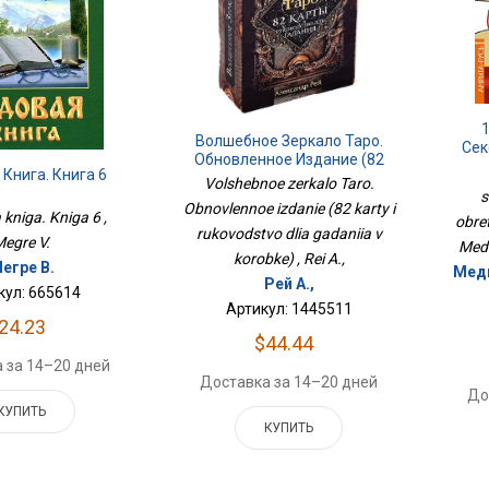
Волшебное Зеркало Таро.
Сек
Обновленное Издание (82
Книга. Книга 6
Карты И Руководство Для
Volshebnoe zerkalo Taro.
s
Гадания В Коробке)
Obnovlennoe izdanie (82 karty i
kniga. Kniga 6 ,
obre
rukovodstvo dlia gadaniia v
egre V.
Medv
korobke) , Rei A.,
егре В.
Медв
Рей А.,
кул: 665614
Артикул: 1445511
24.23
$44.44
 за 14–20 дней
Доставка за 14–20 дней
До
КУПИТЬ
КУПИТЬ