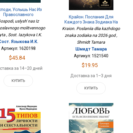
споди, Услышь Нас Из
Православного
Крайон. Послания Для
олитвенного Опыта
ospodi, uslysh' nas Iz
Каждого Знака Зодиака На
2026 Год
oslavnogo molitvennogo
Kraion. Poslaniia dlia kazhdogo
ta , Sost. Iazykova I.K.
znaka zodiaka na 2026 god ,
Сост. Языкова И.К.
Shmidt Tamara
Артикул: 1620198
Шмидт Тамара
Артикул: 1521540
$45.84
$19.95
ставка за 14–20 дней
Доставка за 1–3 дня
КУПИТЬ
КУПИТЬ