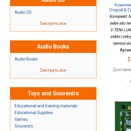
Комплек
Открой В С
Audio CD
Архетипа
Komplekt: Ma
Исцеля
sebe silu t
Смотреть все
Открытки
V TENI LUNY
Темн
Фе
stikhi i otk
temnoi st
Audio Books
Артик
$
Audio Books
Доставка
Смотреть все
Toys and Souvenirs
Educational and training materials
Educational Supplies
Games
Souvenirs