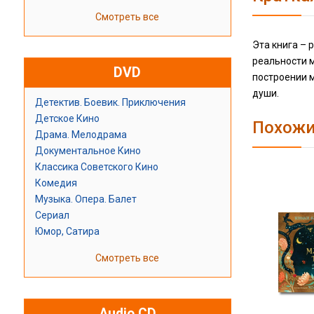
Смотреть все
Эта книга – 
реальности м
DVD
построении м
души.
Детектив. Боевик. Приключения
Детское Кино
Похожи
Драма. Мелодрама
Документальное Кино
Классика Советского Кино
Комедия
Музыка. Опера. Балет
Сериал
Юмор, Сатира
Смотреть все
Audio CD