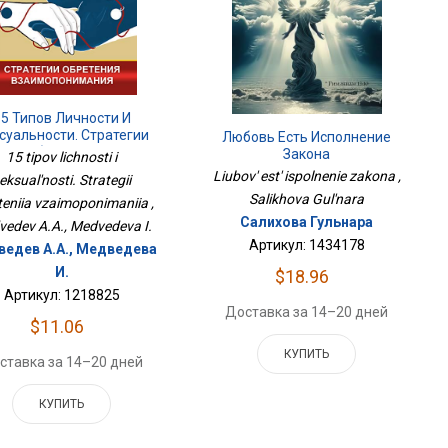
15 Типов Личности И
суальности. Стратегии
Любовь Есть Исполнение
Обретения
Закона
15 tipov lichnosti i
Взаимопонимания
Liubov' est' ispolnenie zakona ,
eksual'nosti. Strategii
Salikhova Gul'nara
teniia vzaimoponimaniia ,
Салихова Гульнара
edev A.A., Medvedeva I.
Артикул: 1434178
едев А.А., Медведева
И.
$18.96
Артикул: 1218825
Доставка за 14–20 дней
$11.06
КУПИТЬ
ставка за 14–20 дней
КУПИТЬ