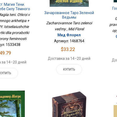
т: Магия Тени.
Го
ебе Силу Тёмного
Зачарованное Таро Зеленой
 + В ТЕНИ ЛУНЫ.
giia teni. Otkroi v
М
Ведьмы
ющие Стихи И
G
emnogo arkhetipa +
 Для Проработки
Zacharovannoe Taro zelenoi
prav
. Istseliaiushchie
ой Стороны
ved'my , Mid Florel
opy
минности
rytki dlia prorabotki
Мид Флорел
orony feminnosti
Артикул: 1468764
ул: 1533438
$33.22
49.79
Доставка за 14–20 дней
До
 за 14–20 дней
КУПИТЬ
КУПИТЬ