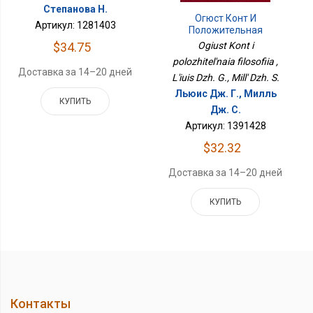
Степанова Н.
Огюст Конт И
Артикул: 1281403
Положительная
Философия
Ogiust Kont i
$34.75
polozhitel'naia filosofiia ,
Доставка за 14–20 дней
L'iuis Dzh. G., Mill' Dzh. S.
Льюис Дж. Г., Милль
КУПИТЬ
Дж. С.
Артикул: 1391428
$32.32
Доставка за 14–20 дней
КУПИТЬ
Контакты