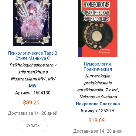
Психологическое Таро В
Стиле Маньхуа С
Иллюстрациями MW
Нумерология:
Psikhologicheskoe taro v
Практическая
stile man'khua s
Энциклопедия. 7-Е Изд
Numerologiia:
illiustratsiiami MW , MW
prakticheskaia
MW
entsiklopediia. 7-e izd ,
Артикул: 1604130
Nekrasova Svetlana
$89.26
Некрасова Светлана
Артикул: 1352070
Доставка за 14–20 дней
$18.69
КУПИТЬ
Доставка за 14–20 дней