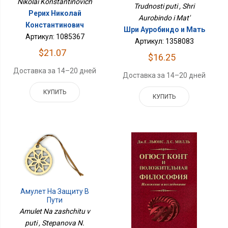
Nikolai Konstantinovich
Trudnosti puti , Shri
Рерих Николай
Aurobindo i Mat'
Константинович
Шри Ауробиндо и Мать
Артикул: 1085367
Артикул: 1358083
$21.07
$16.25
Доставка за 14–20 дней
Доставка за 14–20 дней
КУПИТЬ
КУПИТЬ
Амулет На Защиту В
Пути
Amulet Na zashchitu v
puti , Stepanova N.