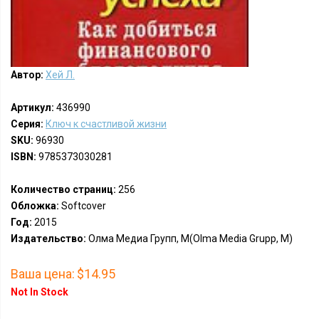
Автор:
Хей Л.
Артикул:
436990
Серия:
Ключ к счастливой жизни
SKU:
96930
ISBN:
9785373030281
Количество страниц:
256
Обложка:
Softcover
Год:
2015
Издательство:
Олма Медиа Групп, М(Olma Media Grupp, M)
Ваша цена:
$14.95
Not In Stock