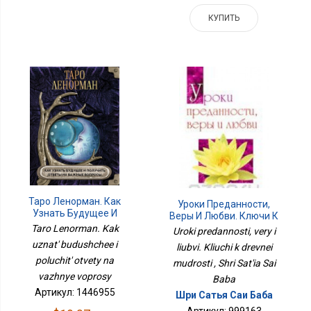
КУПИТЬ
Таро Ленорман. Как
Уроки Преданности,
Узнать Будущее И
Веры И Любви. Ключи К
Получить Ответы На
Древней Мудрости
Taro Lenorman. Kak
Uroki predannosti, very i
Важные Вопросы
uznat' budushchee i
liubvi. Kliuchi k drevnei
poluchit' otvety na
mudrosti , Shri Sat'ia Sai
vazhnye voprosy
Baba
Артикул: 1446955
Шри Сатья Саи Баба
Артикул: 999163