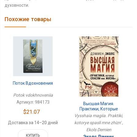
духовности.
Похожие товары
Поток Вдохновения
Potok vdokhnoveniia
Артикул: 984173
Высшая Магия.
Практики, Которые
$21.07
Спасли Мне Жизнь
Vysshaia magiia. Praktiki,
Доставка за 14–20 дней
kotorye spasli mne zhizn' ,
Ekols Demien
КУПИТЬ
Эколс Дэмиен