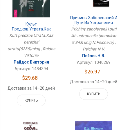
Причины Заболеваний И
Пути Их Устранения
Культ
(комплект Из 3-Х Книг
Предков.Утрата.Как
Prichiny zabolevanii i puti
Н.Пейчева)
Пережить
Kul't predkov.Utrata.Kak
ikh ustraneniia (komplekt
Утрату(6236)мяг
perezhit'
iz 3-kh knig N.Peicheva) ,
utratu(6236)miag , Raidos
Peichev N.V.
Viktoriia
Пейчев Н.В.
Райдос Виктория
Артикул: 1040269
Артикул: 1484394
$26.97
$29.68
Доставка за 14–20 дней
Доставка за 14–20 дней
КУПИТЬ
КУПИТЬ