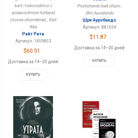
(новое Оформление)
kart i rukovodstvo v
Postizhenie tseli zhizni ,
podarochnom futliare)
Shri Aurobindo
(novoe oformlenie) , Rait
Шри Ауробиндо
Rita
Артикул: 881654
Райт Рита
$11.87
Артикул: 1459853
Доставка за 14–20 дней
$60.51
КУПИТЬ
Доставка за 14–20 дней
КУПИТЬ