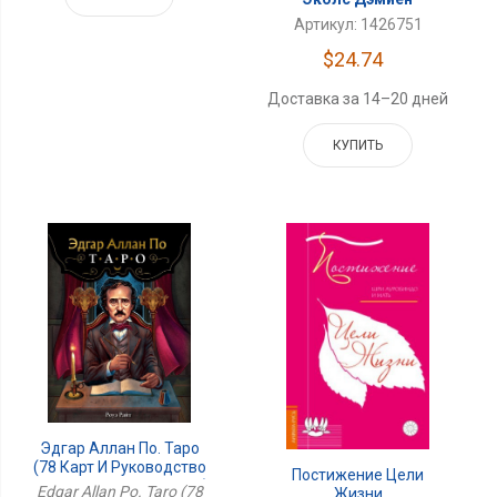
Артикул: 1426751
$24.74
Доставка за 14–20 дней
КУПИТЬ
Эдгар Аллан По. Таро
(78 Карт И Руководство
Постижение Цели
В Подарочном Футляре)
Edgar Allan Po. Taro (78
Жизни