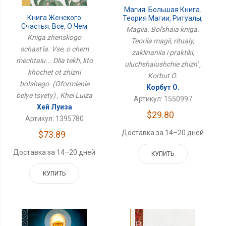
Магия. Большая Книга.
Книга Женского
Теория Магии, Ритуалы,
Счастья. Все, О Чем
Заклинания И Практики,
Magiia. Bol'shaia kniga.
Мечтаю... Для Тех, Кто
Улучшающие Жизнь
Kniga zhenskogo
Teoriia magii, ritualy,
Хочет От Жизни
schast'ia. Vse, o chem
Большего. (Оформление
zaklinaniia i praktiki,
mechtaiu... Dlia tekh, kto
Белые Цветы)
uluchshaiushchie zhizn' ,
khochet ot zhizni
Korbut O.
bol'shego. (Oformlenie
Корбут О.
belye tsvety) , Khei Luiza
Артикул: 1550997
Хей Луиза
$29.80
Артикул: 1395780
Доставка за 14–20 дней
$73.89
Доставка за 14–20 дней
КУПИТЬ
КУПИТЬ