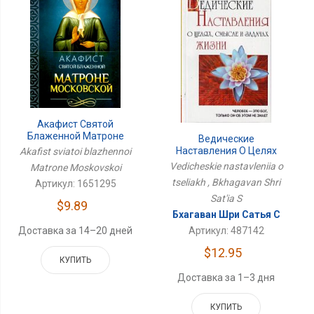
Акафист Святой
Блаженной Матроне
Ведические
Московской
Наставления О Целях
Akafist sviatoi blazhennoi
Vedicheskie nastavleniia o
Matrone Moskovskoi
tseliakh , Bkhagavan Shri
Артикул: 1651295
Sat'ia S
$9.89
Бхагаван Шри Сатья С
Доставка за 14–20 дней
Артикул: 487142
$12.95
КУПИТЬ
Доставка за 1–3 дня
КУПИТЬ