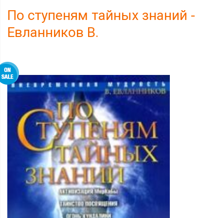
По ступеням тайных знаний -
Евланников В.