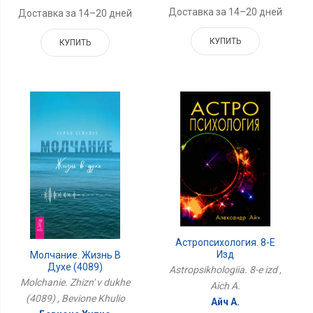
Доставка за 14–20 дней
Доставка за 14–20 дней
КУПИТЬ
КУПИТЬ
Астропсихология. 8-Е
Изд
Молчание. Жизнь В
Духе (4089)
Astropsikhologiia. 8-e izd ,
Molchanie. Zhizn' v dukhe
Aich A.
(4089) , Bevione Khulio
Айч А.