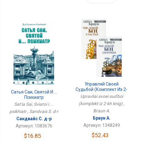
Управляй Своей
Судьбой (комплект Из 2-
Сатья Саи, Святой И....
Х Книг)
Upravliai svoei sud'boi
Психиатр
(komplekt iz 2-kh knig) ,
Sat'ia Sai, Sviatoi i....
Braun A.
psikhiatr , Sandvais S. d-r
Браун А.
Сандвайс С. д-р
Артикул: 1348249
Артикул: 1083676
$52.43
$16.85