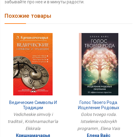
забывайте про нее и в минуты радости.
Похожие товары
Голос Твоего Рода.
Ведические Символы И
Исцеление Родовых
Традиции
Программ
Golos tvoego roda.
Vedicheskie simvoly i
Istselenie rodovykh
traditsii , Krishnamachar'ia
programm , Elena Vais
Ekkirala
Елена Вайс
Кришнамачарья