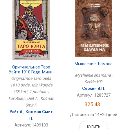
Мышление Шамана
Оригинальное Таро
Уэйта 1910 Года. Мини-
Myshlenie shamana ,
Колода (78 Карт, 1
Original'noe Taro Ueita
Пустая В Коробке)
Serkin V.P.
1910 goda. Mini-koloda
Серкин В.П.
(78 kart, 1 pustaia v
Артикул: 1285727
korobke) , Ueit A., Kolman
$25.43
Smit P.
Уэйт А., Колман Смит
Доставка за 14–20 дней
П.
Артикул: 1499103
КУПИТЬ