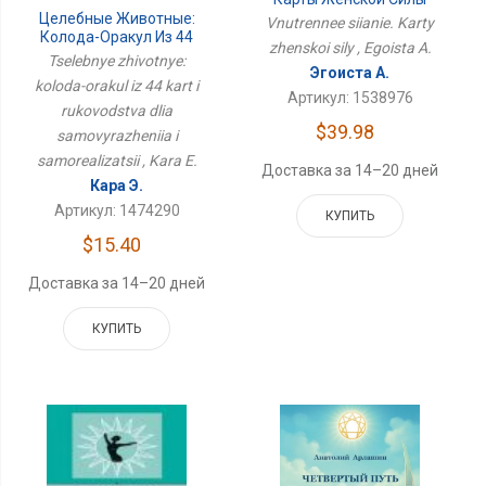
Целебные Животные:
Vnutrennee siianie. Karty
Колода-Оракул Из 44
zhenskoi sily , Egoista A.
Карт И Руководства Для
Tselebnye zhivotnye:
Эгоиста А.
Самовыражения И
koloda-orakul iz 44 kart i
Самореализации
Артикул: 1538976
rukovodstva dlia
$39.98
samovyrazheniia i
samorealizatsii , Kara E.
Доставка за 14–20 дней
Кара Э.
Артикул: 1474290
КУПИТЬ
$15.40
Доставка за 14–20 дней
КУПИТЬ