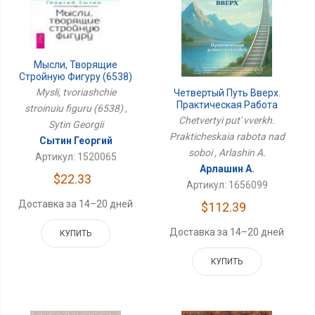
Мысли, Творящие
Стройную Фигуру (6538)
Mysli, tvoriashchie
Четвертый Путь Вверх.
Практическая Работа
stroinuiu figuru (6538) ,
Над Собой
Chetvertyi put' vverkh.
Sytin Georgii
Prakticheskaia rabota nad
Сытин Георгий
soboi , Arlashin A.
Артикул: 1520065
Арлашин А.
$22.33
Артикул: 1656099
Доставка за 14–20 дней
$112.39
Доставка за 14–20 дней
КУПИТЬ
КУПИТЬ