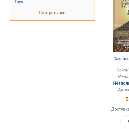
Toys
Смотреть все
Сакрал
Sakral'
Neapol
Неапол
Артик
$
Доставка