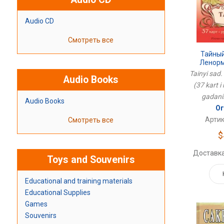
Audio CD
Смотреть все
Тайный
Ленорм
Руководст
Tainyi sad
Audio Books
(37 kart i
gadanii
Audio Books
Ог
Артик
Смотреть все
$
Доставка
Toys and Souvenirs
Educational and training materials
Educational Supplies
Games
Souvenirs