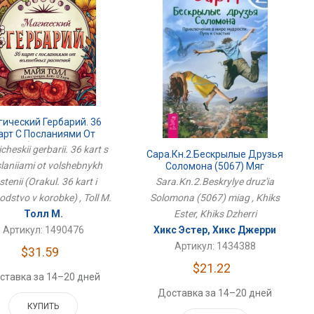
гический Гербарий. 36
арт С Посланиями От
олшебных Растений
heskii gerbarii. 36 kart s
Сара.Кн.2.Бескрылые Друзья
(Оракул. 36 Карт И
laniiami ot volshebnykh
Соломона (5067) Мяг
ководство В Коробке)
stenii (Orakul. 36 kart i
Sara.Kn.2.Beskrylye druz'ia
odstvo v korobke) , Toll M.
Solomona (5067) miag , Khiks
Толл М.
Ester, Khiks Dzherri
Артикул: 1490476
Хикс Эстер, Хикс Джерри
Артикул: 1434388
$31.59
$21.22
ставка за 14–20 дней
Доставка за 14–20 дней
КУПИТЬ