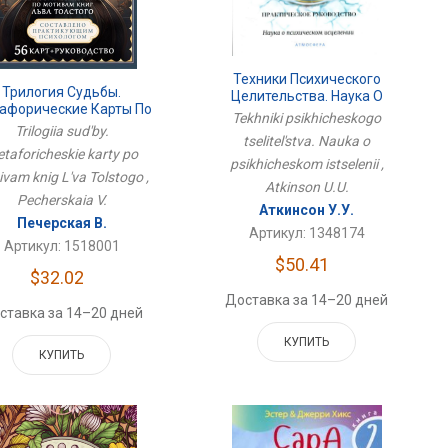
Техники Психического
Трилогия Судьбы.
Целительства. Наука О
афорические Карты По
Психическом Исцелении
Tekhniki psikhicheskogo
вам Книг Льва Толстого
Trilogiia sud'by.
tselitel'stva. Nauka o
taforicheskie karty po
psikhicheskom istselenii ,
vam knig L'va Tolstogo ,
Atkinson U.U.
Pecherskaia V.
Аткинсон У.У.
Печерская В.
Артикул: 1348174
Артикул: 1518001
$50.41
$32.02
Доставка за 14–20 дней
ставка за 14–20 дней
КУПИТЬ
КУПИТЬ