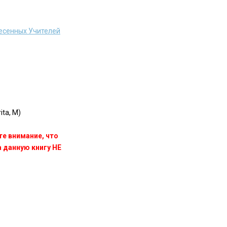
есенных Учителей
ta, M)
те внимание, что
данную книгу НЕ