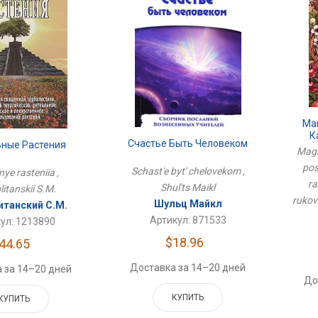
Ма
К
Счастье Быть Человеком
ьные Растения
В
Magic
pos
Schast'e byt' chelovekom ,
Ру
nye rasteniia ,
ra
Shul'ts Maikl
itanskii S.M.
rukov
Шульц Майкл
итанский С.М.
Артикул: 871533
ул: 1213890
$18.96
44.65
Доставка за 14–20 дней
 за 14–20 дней
До
КУПИТЬ
КУПИТЬ