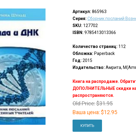
Артикул:
865963
Серия:
Сборник посланий Возн
SKU:
127702
ISBN:
9785413013366
Количество страниц:
112
Обложка:
Paperback
Год:
2015
Издательство:
Амрита, М(Amri
Книга на распродаже. Обрати
ДОПОЛНИТЕЛЬНЫЕ скидки на 
распространяются.
Old Price:
$31.95
Ваша цена:
$12.95
КУПИТЬ