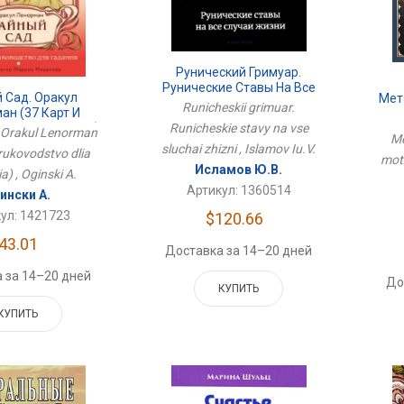
Рунический Гримуар.
Рунические Ставы На Все
 Сад. Оракул
Мет
Случаи Жизни
Runicheskii grimuar.
ан (37 Карт И
Моти
во Для Гадания)
Runicheskie stavy na vse
. Orakul Lenorman
Me
sluchai zhizni , Islamov Iu.V.
 rukovodstvo dlia
moti
Исламов Ю.В.
a) , Oginski A.
Артикул: 1360514
ински А.
ул: 1421723
$120.66
43.01
Доставка за 14–20 дней
 за 14–20 дней
До
КУПИТЬ
КУПИТЬ