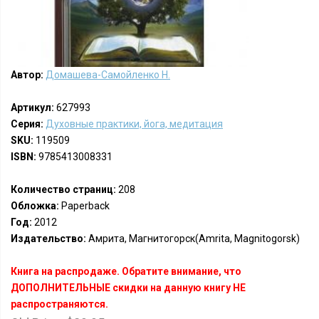
Автор:
Домашева-Самойленко Н.
Артикул:
627993
Серия:
Духовные практики, йога, медитация
SKU:
119509
ISBN:
9785413008331
Количество страниц:
208
Обложка:
Paperback
Год:
2012
Издательство:
Амрита, Магнитогорск(Amrita, Magnitogorsk)
Книга на распродаже. Обратите внимание, что
ДОПОЛНИТЕЛЬНЫЕ скидки на данную книгу НЕ
распространяются.