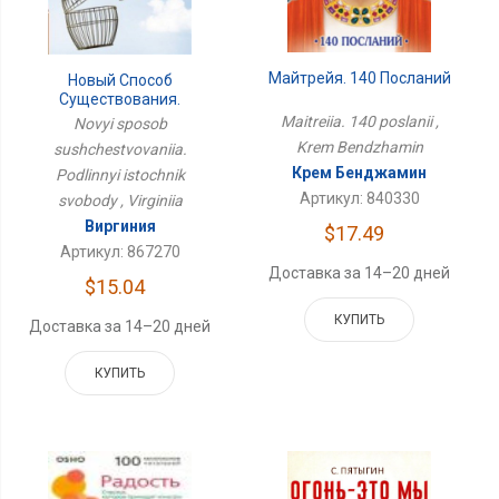
Майтрейя. 140 Посланий
Новый Способ
Существования.
Подлинный Источник
Maitreiia. 140 poslanii ,
Novyi sposob
Свободы
Krem Bendzhamin
sushchestvovaniia.
Крем Бенджамин
Podlinnyi istochnik
Артикул: 840330
svobody , Virginiia
Виргиния
$17.49
Артикул: 867270
Доставка за 14–20 дней
$15.04
КУПИТЬ
Доставка за 14–20 дней
КУПИТЬ