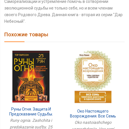
Самореализации и устремление помочь в сотворении
эволюционной судьбы не только себе, но и всем членам
своего Родового Древа. Данная книга - вторая из серии "Дар
Небесный".
Похожие товары
Руны Огня. Защита И
Око Настоящего
Предсказание Судьбы.
Возрождения. Все Семь
25 Деревянных Рун.
Runy ognia. Zashchita i
Тибетских Жемчужин В
Oko nastoiashchego
Подарочный Набор
Одной Книге
predskazanie sud'by. 25
vozrozhdeniia. Vse sem'