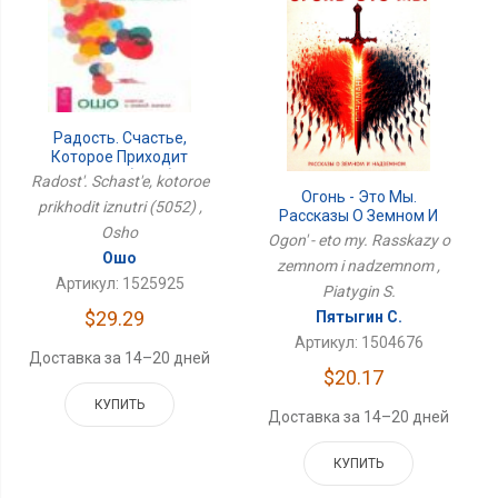
Радость. Счастье,
Которое Приходит
Изнутри (5052)
Radost'. Schast'e, kotoroe
Огонь - Это Мы.
prikhodit iznutri (5052) ,
Рассказы О Земном И
Osho
Надземном
Ogon' - eto my. Rasskazy o
Ошо
zemnom i nadzemnom ,
Артикул: 1525925
Piatygin S.
$29.29
Пятыгин С.
Артикул: 1504676
Доставка за 14–20 дней
$20.17
КУПИТЬ
Доставка за 14–20 дней
КУПИТЬ