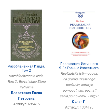
Реализация Истинного
Разоблаченная Изида.
Я. За Гранью Известного:
Том 2
Послания, Которые
Realizatsiia Istinnogo Ia.
Razoblachennaia Izida.
Помогут Вам Познать
Za gran'iu izvestnogo:
Себя По-Новому
Tom 2 , Blavatskaia Elena
poslaniia, kotorye
Petrovna
pomogut vam poznat'
Блаватская Елена
sebia po-novomu , Selig P.
Петровна
Селиг П.
Артикул: 695415
Артикул: 1304190