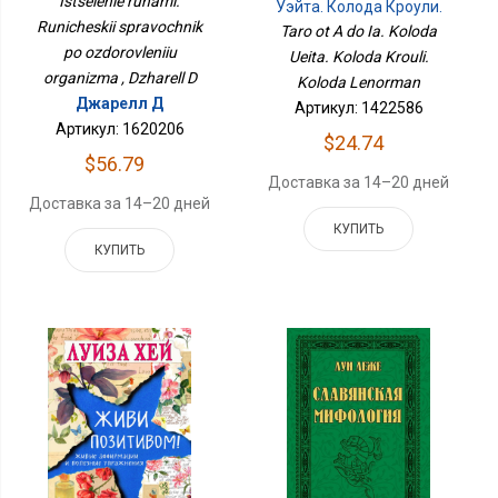
Istselenie runami.
Уэйта. Колода Кроули.
Организма
Колода Ленорман
Runicheskii spravochnik
Taro ot A do Ia. Koloda
po ozdorovleniiu
Ueita. Koloda Krouli.
organizma , Dzharell D
Koloda Lenorman
Джарелл Д
Артикул: 1422586
Артикул: 1620206
$24.74
$56.79
Доставка за 14–20 дней
Доставка за 14–20 дней
КУПИТЬ
КУПИТЬ