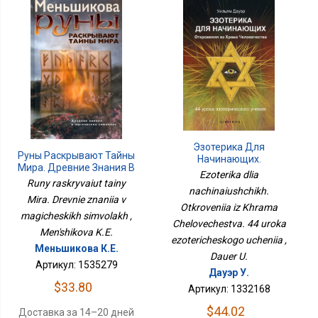
Эзотерика Для
Руны Раскрывают Тайны
Начинающих.
Мира. Древние Знания В
Откровения Из Храма
Ezoterika dlia
Магических Символах
Человечества. 44 Урока
Runy raskryvaiut tainy
nachinaiushchikh.
Эзотерического Учения
Mira. Drevnie znaniia v
Otkroveniia iz Khrama
magicheskikh simvolakh ,
Chelovechestva. 44 uroka
Men'shikova K.E.
ezotericheskogo ucheniia ,
Меньшикова К.Е.
Dauer U.
Артикул: 1535279
Дауэр У.
$33.80
Артикул: 1332168
$44.02
Доставка за 14–20 дней