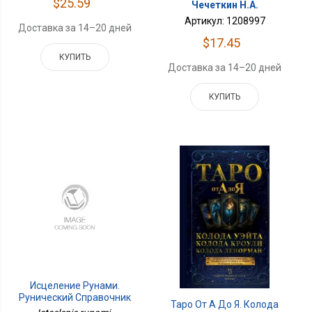
$25.59
Чечеткин Н.А.
Артикул: 1208997
Доставка за 14–20 дней
$17.45
КУПИТЬ
Доставка за 14–20 дней
КУПИТЬ
Исцеление Рунами.
Рунический Справочник
Таро От А До Я. Колода
По Оздоровлению