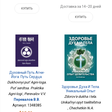
Доставка за 14–20 дней
КУПИТЬ
КУПИТЬ
Духовный Путь Агни-
Йога. Путь Сердца.
Практика Агни-Йоги
Dukhovnyi put' Agni-Ioga.
Здоровье Духа И Тела.
Put' serdtsa. Praktika
Уникальный Опыт
Agni-Iogi , Perevalov V.V.
Целительства
Zdorov'e dukha i tela.
Перевалов В.В.
Unikal'nyi opyt tselitel'stva
Артикул: 1348385
, Chechetkin N.A.