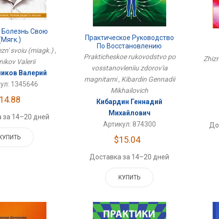
 Болезнь Свою
Практическое Руководство
(мягк.)
По Восстановлению
zn' svoiu (miagk.) ,
Здоровья Магнитами
Prakticheskoe rukovodstvo po
Zhizn
'nikov Valerii
vosstanovleniiu zdorov'ia
иков Валерий
magnitami , Kibardin Gennadii
ул: 1345646
Mikhailovich
14.88
Кибардин Геннадий
Михайлович
 за 14–20 дней
Артикул: 874300
До
КУПИТЬ
$15.04
Доставка за 14–20 дней
КУПИТЬ