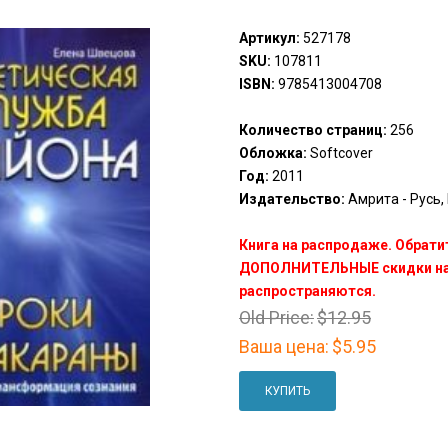
Артикул:
527178
SKU:
107811
ISBN:
9785413004708
Количество страниц:
256
Обложка:
Softcover
Год:
2011
Издательство:
Амрита - Русь, 
Книга на распродаже. Обрати
ДОПОЛНИТЕЛЬНЫЕ скидки на 
распространяются.
Old Price:
$12.95
Ваша цена:
$5.95
КУПИТЬ