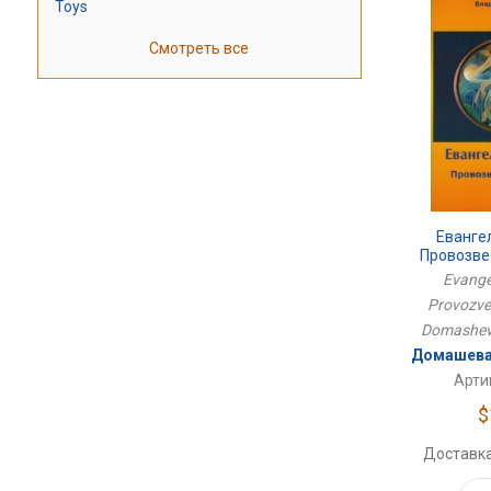
Toys
Смотреть все
Еванге
Провозве
Evange
Provozves
Domashev
Домашева
Арти
$
Доставка