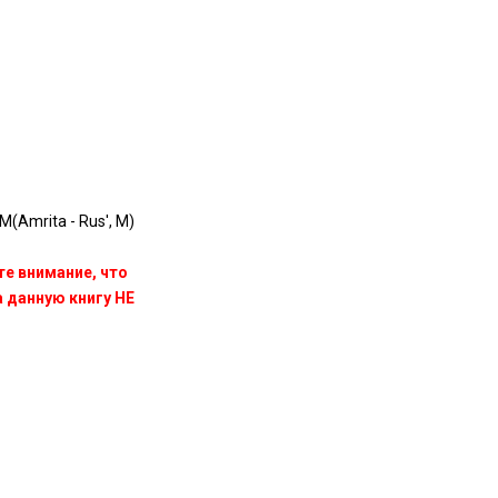
М(Amrita - Rus', M)
те внимание, что
данную книгу НЕ