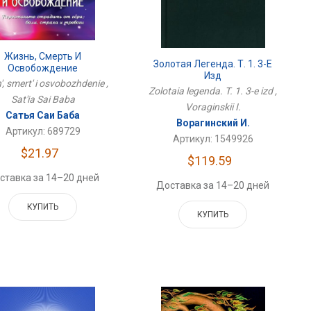
Жизнь, Смерть И
Золотая Легенда. Т. 1. 3-Е
Освобождение
Изд
', smert' i osvobozhdenie ,
Zolotaia legenda. T. 1. 3-e izd ,
Sat'ia Sai Baba
Voraginskii I.
Сатья Саи Баба
Ворагинский И.
Артикул: 689729
Артикул: 1549926
$21.97
$119.59
ставка за 14–20 дней
Доставка за 14–20 дней
КУПИТЬ
КУПИТЬ