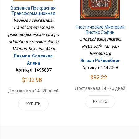
Василиса Прекрасная.
Трансформационная
Психологическая Игра
Vasilisa Prekrasnaia.
По Архетипам Русской
Гностические Мистерии
Transformatsionnaia
Сказки
Пистис Софии
psikhologicheskaia igra po
Gnosticheskie misterii
arkhetipam russkoi skazki
Pistis Sofii , Ian van
, Vikman-Selenina Alena
Reikenborg
Викман-Селенина
Ян ван Рэйкенборг
Алена
Артикул: 1447008
Артикул: 1495887
$32.22
$102.98
Доставка за 14–20 дней
Доставка за 14–20 дней
КУПИТЬ
КУПИТЬ