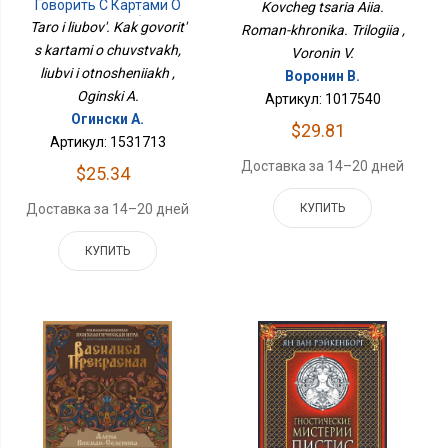
Трилогия
Говорить С Картами О
Kovcheg tsaria Aiia.
Чувствах, Любви И
Taro i liubov'. Kak govorit'
Roman-khronika. Trilogiia ,
Отношениях
s kartami o chuvstvakh,
Voronin V.
liubvi i otnosheniiakh ,
Воронин В.
Oginski A.
Артикул: 1017540
Огински А.
$29.81
Артикул: 1531713
Доставка за 14–20 дней
$25.34
КУПИТЬ
Доставка за 14–20 дней
КУПИТЬ