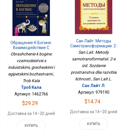
Сан Лайт. Методы
Обращение К Богине:
Самотрансформации. 2-
Взаимодействие С
Е Изд. Создание
San Lait. Metody
Индуистскими,
Obrashchenie k bogine:
Пространства Для
Греческими И
samotransformatsii. 2-e
Развития Личности
vzaimodeistvie s
Египетскими
izd. Sozdanie
induistskimi, grecheskimi i
Божествами
prostranstva dlia razvitiia
egipetskimi bozhestvami ,
lichnosti , San Lait L.
Trob Kala
Сан Лайт Л.
Троб Кала
Артикул: 979190
Артикул: 1462766
$14.74
$29.29
Доставка за 14–20 дней
Доставка за 14–20 дней
КУПИТЬ
КУПИТЬ