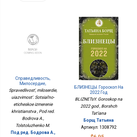
Справедливость,
Милосердие,
БЛИЗНЕЦЫ. Гороскоп На
Уязвимость. Социально-
Spravedlivost', miloserdie,
2022 Год
Этическое Измерение
uiazvimost'. Sotsial'no-
Христианства
BLIZNETsY. Goroskop na
eticheskoe izmerenie
2022 god , Borshch
khristianstva , Pod red.
Tat'iana
Bodrova A.,
Борщ Татьяна
Tolstoluzhenko M.
Артикул: 1308792
Под ред. Бодрова А.,
$6.95