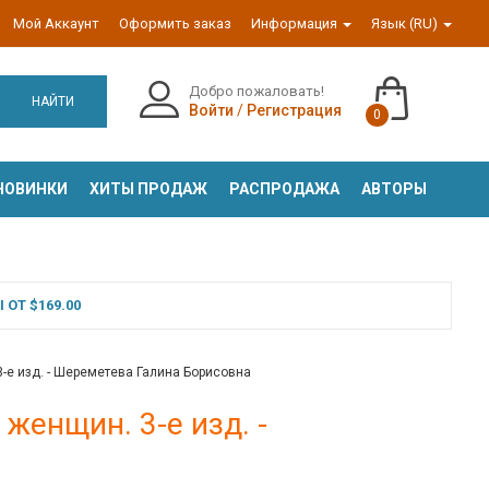
Мой Аккаунт
Оформить заказ
Информация
Язык (RU)
Добро пожаловать!
НАЙТИ
Войти
/
Регистрация
0
НОВИНКИ
ХИТЫ ПРОДАЖ
РАСПРОДАЖА
АВТОРЫ
ОТ $169.00
3-е изд. - Шереметева Галина Борисовна
женщин. 3-е изд. -