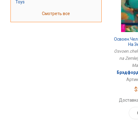
Toys
Смотреть все
Освоен.чел
На З
Osvoen.chel
na Zemle(
Mai
Брэдфорд
Артик
$
Доставка