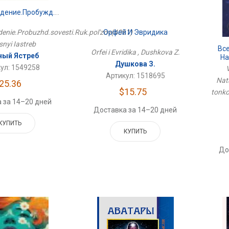
Самонаблюдение.Пробужд.совести.Рук.пользов(4061)
Орфей И Эвридика
enie.Probuzhd.sovesti.Ruk.pol'zov(4061)
snyi Iastreb
Все
Orfei i Evridika , Dushkova Z.
ный Ястреб
На
Душкова З.
Дом
ул: 1549258
V
Артикул: 1518695
Nata
25.36
$15.75
tonko
 за 14–20 дней
Доставка за 14–20 дней
КУПИТЬ
КУПИТЬ
До