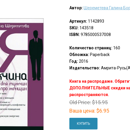
Автор:
Шереметева Галина Бо
Артикул:
1142893
SKU:
143518
ISBN:
9785000537008
Количество страниц:
160
Обложка:
Paperback
Год:
2016
Издательство:
Амрита-Русь(Am
Книга на распродаже. Обрати
ДОПОЛНИТЕЛЬНЫЕ скидки на 
распространяются.
Old Price:
$15.95
Ваша цена:
$6.95
КУПИТЬ