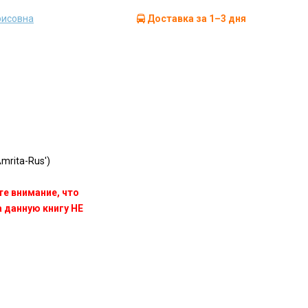
рисовна
Доставка за 1–3 дня
rita-Rus')
те внимание, что
данную книгу НЕ