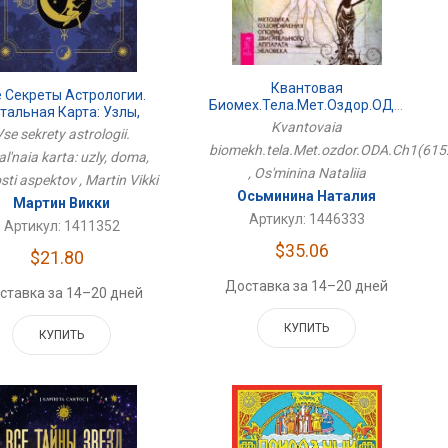
Квантовая
 Секреты Астрологии.
Биомех.тела.Мет.оздор.ОДА.Ч1(6152)мяг
тальная Карта: Узлы,
Kvantovaia
а, Тонкости Аспектов
se sekrety astrologii.
biomekh.tela.Met.ozdor.ODA.Ch1(61
l'naia karta: uzly, doma,
, Os'minina Nataliia
sti aspektov , Martin Vikki
Осьминина Наталия
Мартин Викки
Артикул: 1446333
Артикул: 1411352
$35.06
$21.80
Доставка за 14–20 дней
ставка за 14–20 дней
КУПИТЬ
КУПИТЬ