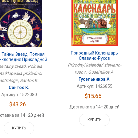
Природный Календарь
е Тайны Звезд. Полная
Славяно-Русов
иклопедия Прикладной
Астрологии
Prirodnyi kalendar' slaviano-
e tainy zvezd. Polnaia
rusov , Gusel'nikov A.
tsiklopediia prikladnoi
Гусельников А.
astrologii , Santos K.
Артикул: 1426855
Сантос К.
Артикул: 1522080
$15.65
$43.26
Доставка за 14–20 дней
ставка за 14–20 дней
КУПИТЬ
КУПИТЬ