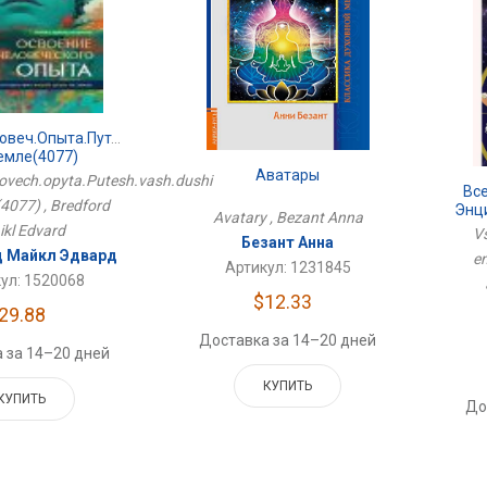
овеч.опыта.Путеш.ваш.души
емле(4077)
Аватары
ovech.opyta.Putesh.vash.dushi
Вс
4077) , Bredford
Энц
Avatary , Bezant Anna
kl Edvard
Vs
Безант Анна
 Майкл Эдвард
en
Артикул: 1231845
ул: 1520068
$12.33
29.88
Доставка за 14–20 дней
 за 14–20 дней
КУПИТЬ
КУПИТЬ
До