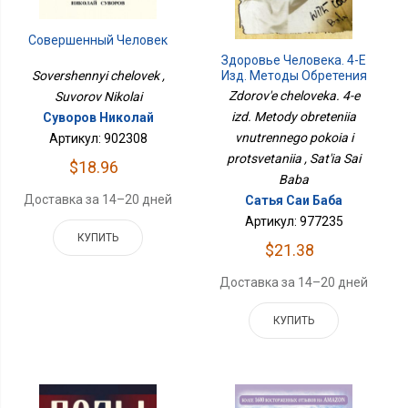
Совершенный Человек
Здоровье Человека. 4-Е
Sovershennyi chelovek ,
Изд. Методы Обретения
Внутреннего Покоя И
Zdorov'e cheloveka. 4-e
Suvorov Nikolai
Процветания
izd. Metody obreteniia
Суворов Николай
vnutrennego pokoia i
Артикул: 902308
protsvetaniia , Sat'ia Sai
$18.96
Baba
Доставка за 14–20 дней
Сатья Саи Баба
Артикул: 977235
КУПИТЬ
$21.38
Доставка за 14–20 дней
КУПИТЬ