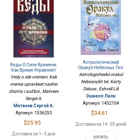
Астрологический
Веды О Силе Времени.
Оракул Небесных Тел.
Как Время Управляет
Карты Deluxe
Astrologicheskii orakul
Нашей Жизнью И
Vedy o sile vremeni. Kak
Судьбой
Nebesnykh tel. Karty
vremia upravliaet nashei
Deluxe , Eshvell Lili
zhizn'iu i sud'boi , Matveev
Эшвелл Лили
Sergei A.
Артикул: 1452104
Матвеев Сергей А.
$34.61
Артикул: 1536253
$25.95
Доставка за 14–20 дней
Доставка за 1–3 дня
КУПИТЬ