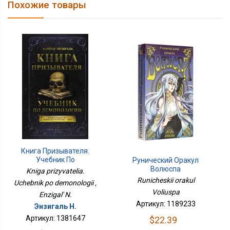
Похожие товары
Книга Призывателя.
Учебник По
Рунический Оракул
Демонологии
Волюспа
Kniga prizyvatelia.
Runicheskii orakul
Uchebnik po demonologii ,
Voliuspa
Enzigal' N.
Артикул: 1189233
Энзигаль Н.
Артикул: 1381647
$22.39