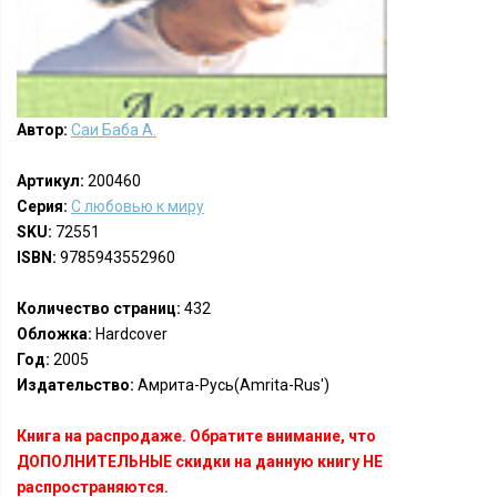
Автор:
Саи Баба А.
Артикул:
200460
Серия:
С любовью к миру
SKU:
72551
ISBN:
9785943552960
Количество страниц:
432
Обложка:
Hardcover
Год:
2005
Издательство:
Амрита-Русь(Amrita-Rus')
Книга на распродаже. Обратите внимание, что
ДОПОЛНИТЕЛЬНЫЕ скидки на данную книгу НЕ
распространяются.