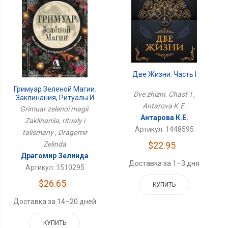
Две Жизни. Часть I
Гримуар Зеленой Магии.
Dve zhizni. Chast' I ,
Заклинания, Ритуалы И
Antarova K.E.
Талисманы
Grimuar zelenoi magii.
Антарова К.Е.
Zaklinaniia, ritualy i
Артикул: 1448595
talismany , Dragomir
Zelinda
$22.95
Драгомир Зелинда
Доставка за 1–3 дня
Артикул: 1510295
$26.65
КУПИТЬ
Доставка за 14–20 дней
КУПИТЬ