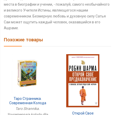
места в биографии и учении, - пожалуй, самого необычайного
и великого Учителя Истины, являющегося нашим
современником. Безмерную любовь и духовную силу Сатья
Саи может ощутить каждый человек, оказавшийся в его
Ашраме.
Похожие товары
Таро Странника.
Современная Колода
Для Свободной Души
Taro Strannika.
(78 Карт + Инструкция)
Открой Свое
Sovremennaia koloda dlia