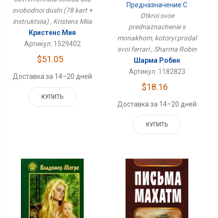
Предназначение С
svobodnoi dushi (78 kart +
Монахом, Который
Otkroi svoe
Продал Свой Феррари
instruktsiia) , Kristens Miia
prednaznachenie s
Кристенс Мия
monakhom, kotoryi prodal
Артикул: 1529402
svoi ferrari , Sharma Robin
$51.05
Шарма Робин
Артикул: 1182823
Доставка за 14–20 дней
$18.16
КУПИТЬ
Доставка за 14–20 дней
КУПИТЬ