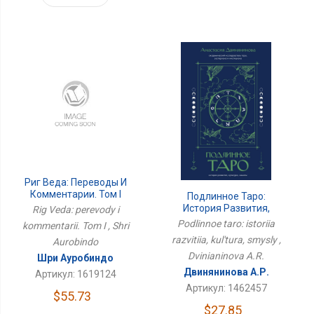
Риг Веда: Переводы И
Комментарии. Том I
Подлинное Таро:
История Развития,
Rig Veda: perevody i
Культура, Смыслы
Podlinnoe taro: istoriia
kommentarii. Tom I , Shri
razvitiia, kul'tura, smysly ,
Aurobindo
Dvinianinova A.R.
Шри Ауробиндо
Двинянинова А.Р.
Артикул: 1619124
Артикул: 1462457
$55.73
$27.85