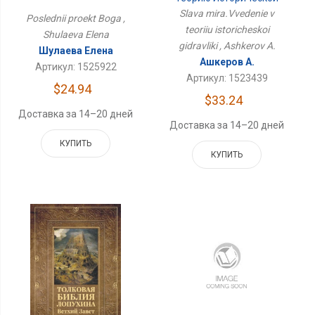
Гидравлики
Slava mira.Vvedenie v
Poslednii proekt Boga ,
teoriiu istoricheskoi
Shulaeva Elena
gidravliki , Ashkerov A.
Шулаева Елена
Ашкеров А.
Артикул: 1525922
Артикул: 1523439
$24.94
$33.24
Доставка за 14–20 дней
Доставка за 14–20 дней
КУПИТЬ
КУПИТЬ