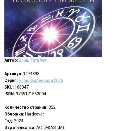
Автор:
Борщ Татьяна
Артикул:
1474393
Серия:
Борщ. Календари 2025
SKU:
166347
ISBN:
9785171563004
Количество страниц:
352
Обложка:
Hardcover
Год:
2024
Издательство:
АСТ,М(AST,M)