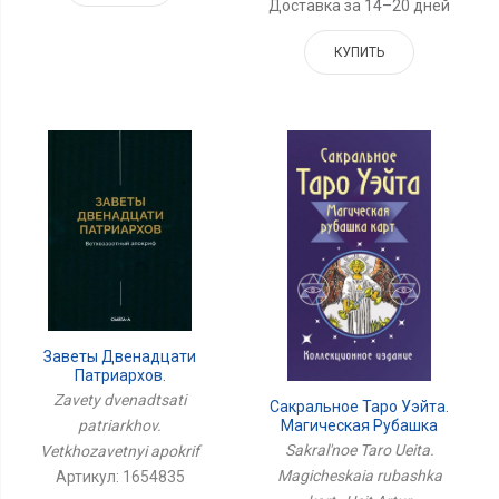
Доставка за 14–20 дней
КУПИТЬ
Заветы Двенадцати
Патриархов.
Ветхозаветный
Zavety dvenadtsati
Сакральное Таро Уэйта.
Апокриф
patriarkhov.
Магическая Рубашка
Карт
Sakral'noe Taro Ueita.
Vetkhozavetnyi apokrif
Magicheskaia rubashka
Артикул: 1654835