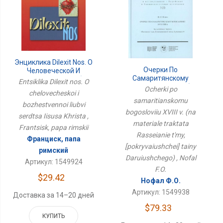
Энциклика Dilexit Nos. О
Очерки По
Человеческой И
Самаритянскому
Божественной Любви
Entsiklika Dilexit nos. O
Богословию XVIII В. (на
Сердца Иисуса Христа
Ocherki po
chelovecheskoi i
Материале Трактата
samaritianskomu
Рассеяние Тьмы,
bozhestvennoi liubvi
[покрывающей] Тайны
bogosloviiu XVIII v. (na
serdtsa Iisusa Khrista ,
Дарующего)
materiale traktata
Frantsisk, papa rimskii
Rasseianie t'my,
Франциск, папа
[pokryvaiushchei] tainy
римский
Daruiushchego) , Nofal
Артикул: 1549924
F.O.
$29.42
Нофал Ф.О.
Артикул: 1549938
Доставка за 14–20 дней
$79.33
КУПИТЬ