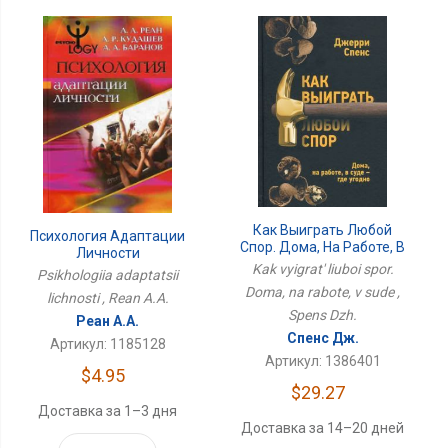
Как Выиграть Любой
Психология Адаптации
Спор. Дома, На Работе, В
Личности
Суде
Kak vyigrat' liuboi spor.
Psikhologiia adaptatsii
Doma, na rabote, v sude ,
lichnosti , Rean A.A.
Spens Dzh.
Реан А.А.
Спенс Дж.
Артикул: 1185128
Артикул: 1386401
$4.95
$29.27
Доставка за 1–3 дня
Доставка за 14–20 дней