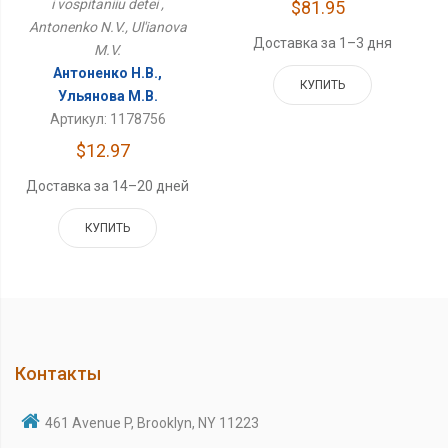
i vospitaniiu detei ,
$81.95
Antonenko N.V., Ul'ianova
Доставка за 1–3 дня
M.V.
Антоненко Н.В.,
КУПИТЬ
Ульянова М.В.
Артикул: 1178756
$12.97
Доставка за 14–20 дней
КУПИТЬ
Контакты
461 Avenue P, Brooklyn, NY 11223