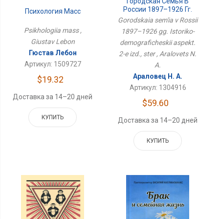
Городская Семья В
России 1897–1926 Гг.
Психология Масс
Историко-
Gorodskaia sem'ia v Rossii
Демографический
Psikhologiia mass ,
1897–1926 gg. Istoriko-
Аспект. 2-Е Изд., Стер
Giustav Lebon
demograficheskii aspekt.
Гюстав Лебон
2-e izd., ster , Aralovets N.
Артикул: 1509727
A.
Араловец Н. А.
$19.32
Артикул: 1304916
Доставка за 14–20 дней
$59.60
КУПИТЬ
Доставка за 14–20 дней
КУПИТЬ