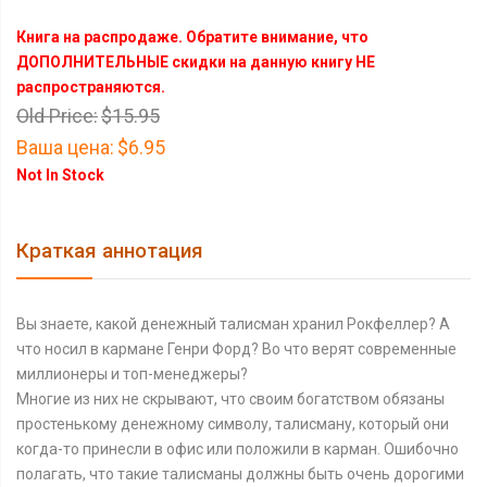
Книга на распродаже. Обратите внимание, что
ДОПОЛНИТЕЛЬНЫЕ скидки на данную книгу НЕ
распространяются.
Old Price:
$15.95
Ваша цена:
$6.95
Not In Stock
Краткая аннотация
Вы знаете, какой денежный талисман хранил Рокфеллер? А
что носил в кармане Генри Форд? Во что верят современные
миллио­неры и топ-менеджеры?
Многие из них не скрывают, что своим богатством обязаны
простенькому денежному символу, талисману, который они
ког­да-то принесли в офис или положили в карман. Ошибочно
пола­гать, что такие талисманы должны быть очень дорогими