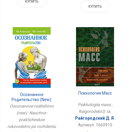
КУПИТЬ
КУПИТЬ
Психология Масс
Осознанное
Родительство (new).
Научно-Практическое
Psikhologiia mass ,
Osoznannoe roditel'stvo
Руководство По
Raigorodskii D. Ia.
(new). Nauchno-
Рождению И
Райгородский Д. Я.
Воспитанию Детей
prakticheskoe
Артикул: 1660910
rukovodstvo po rozhdeniiu