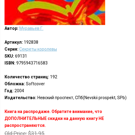
Автор:
Муравьев Г.
Артикул:
192838
Серия:
Секреты королевы
SKU:
69131
ISBN:
9795943716583
Количество страниц:
192
Обложка:
Softcover
Год:
2004
Издательство:
Невский проспект, СПб(Nevskii prospekt, SPb)
Книга на распродаже. Обратите внимание, что
ДОПОЛНИТЕЛЬНЫЕ скидки на данную книгу НЕ
распространяются.
Old Price:
$31.95