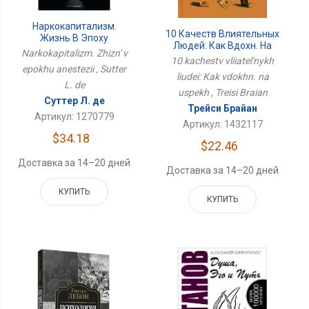
Наркокапитализм.
10 Качеств Влиятельных
Жизнь В Эпоху
Людей: Как Вдохн. На
Анестезии
Narkokapitalizm. Zhizn' v
Успех
10 kachestv vliiatel'nykh
epokhu anestezii , Sutter
liudei: Kak vdokhn. na
L. de
uspekh , Treisi Braian
Суттер Л. де
Трейси Брайан
Артикул: 1270779
Артикул: 1432117
$34.18
$22.46
Доставка за 14–20 дней
Доставка за 14–20 дней
КУПИТЬ
КУПИТЬ