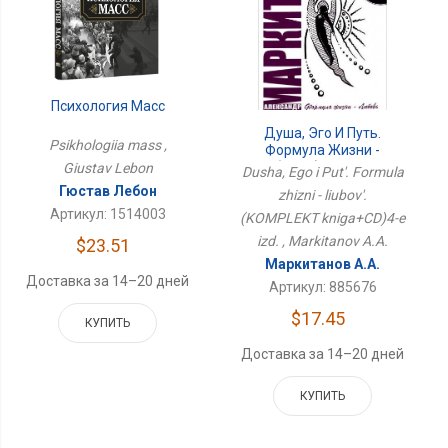
Психология Масс
Душа, Эго И Путь.
Psikhologiia mass ,
Формула Жизни -
Любовь. (КОМПЛЕКТ
Giustav Lebon
Dusha, Ego i Put'. Formula
Книга+CD)4-Е Изд.
Гюстав Лебон
zhizni - liubov'.
Артикул: 1514003
(KOMPLEKT kniga+CD)4-e
izd. , Markitanov A.A.
$23.51
Маркитанов А.А.
Доставка за 14–20 дней
Артикул: 885676
$17.45
КУПИТЬ
Доставка за 14–20 дней
КУПИТЬ