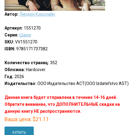
Автор:
Линден Кэролайн
Артикул:
1551270
Серия:
Шарм
SKU:
VV1551270
ISBN:
9785171737382
Количество страниц:
352
Обложка:
Hardcover
Год:
2026
Издательство:
ООО Издательство АСТ(OOO Izdatel'stvo AST)
Данная книга будет отправлена в течение 14-16 дней.
Обратите внимание, что ДОПОЛНИТЕЛЬНЫЕ скидки на
данную книгу НЕ распространяются.
Ваша цена:
$21.11
КУПИТЬ