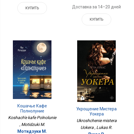
Доставка за 14–20 дней
КУПИТЬ
КУПИТЬ
Кошачье Кафе
Укрощение Мистера
Полнолуние
Уокера
Koshach'e kafe Polnolunie
Ukroshchenie mistera
, Motidzuki M.
Uokera , Lukas R.
Мотидзуки М.