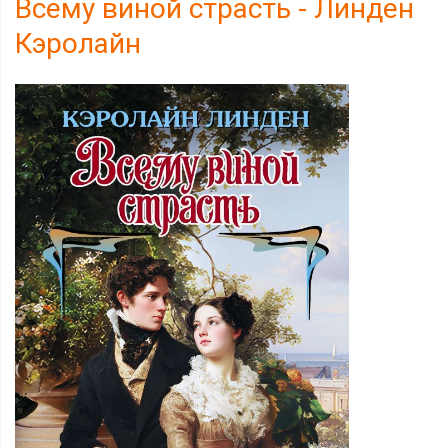
Всему виной страсть - Линден
Кэролайн