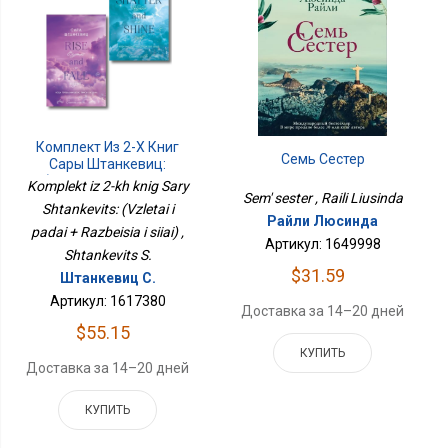
Комплект Из 2-Х Книг
Семь Сестер
Сары Штанкевиц:
(Взлетай И Падай +
Komplekt iz 2-kh knig Sary
Разбейся И Сияй)
Sem' sester , Raili Liusinda
Shtankevits: (Vzletai i
Райли Люсинда
padai + Razbeisia i siiai) ,
Артикул: 1649998
Shtankevits S.
$31.59
Штанкевиц С.
Артикул: 1617380
Доставка за 14–20 дней
$55.15
КУПИТЬ
Доставка за 14–20 дней
КУПИТЬ