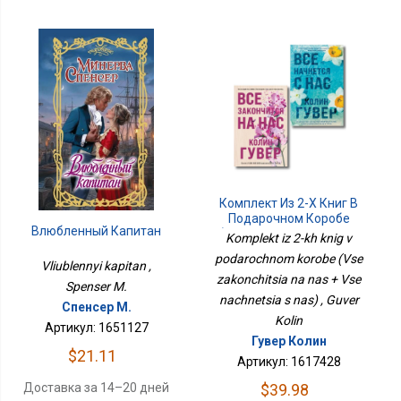
Комплект Из 2-Х Книг В
Подарочном Коробе
Влюбленный Капитан
(Все Закончится На Нас
Komplekt iz 2-kh knig v
+ Все Начнется С Нас)
podarochnom korobe (Vse
Vliublennyi kapitan ,
zakonchitsia na nas + Vse
Spenser M.
nachnetsia s nas) , Guver
Спенсер М.
Kolin
Артикул: 1651127
Гувер Колин
$21.11
Артикул: 1617428
$39.98
Доставка за 14–20 дней