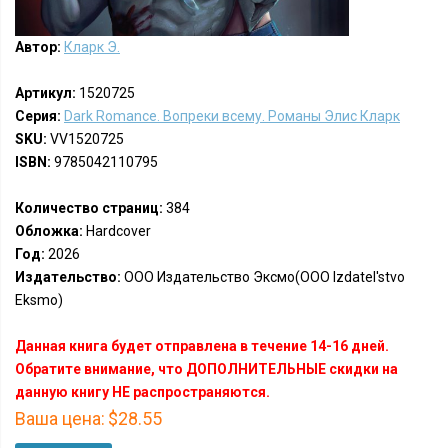
Автор:
Кларк Э.
Артикул:
1520725
Серия:
Dark Romance. Вопреки всему. Романы Элис Кларк
SKU:
VV1520725
ISBN:
9785042110795
Количество страниц:
384
Обложка:
Hardcover
Год:
2026
Издательство:
ООО Издательство Эксмо(OOO Izdatel'stvo
Eksmo)
Данная книга будет отправлена в течение 14-16 дней.
Обратите внимание, что ДОПОЛНИТЕЛЬНЫЕ скидки на
данную книгу НЕ распространяются.
Ваша цена:
$28.55