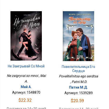
Не Заигрывай Со Мной
Повелительница Его
Сердца
Ne zaigryvai so mnoi , Mai
Povelitel'nitsa ego serdtsa
A.
, Patni M.D.
Май А.
Патни М.Д.
Артикул: 1548870
Артикул: 1539289
$22.32
$20.59
Доставка за 14–20 дней