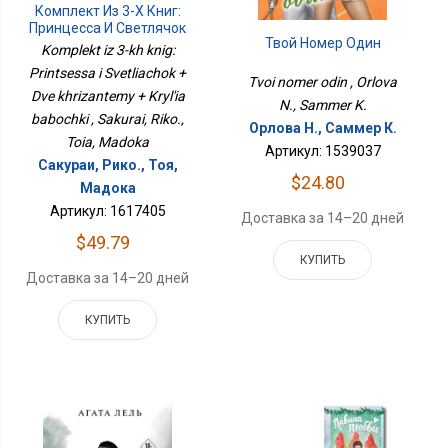
Комплект Из 3-Х Книг:
Принцесса И Светлячок
Твой Номер Один
+ Две Хризантемы +
Komplekt iz 3-kh knig:
Крылья Бабочки
Printsessa i Svetliachok +
Tvoi nomer odin , Orlova
Dve khrizantemy + Kryl'ia
N., Sammer K.
babochki , Sakurai, Riko.,
Орлова Н., Саммер К.
Toia, Madoka
Артикул: 1539037
Сакураи, Рико., Тоя,
$24.80
Мадока
Артикул: 1617405
Доставка за 14–20 дней
$49.79
КУПИТЬ
Доставка за 14–20 дней
КУПИТЬ