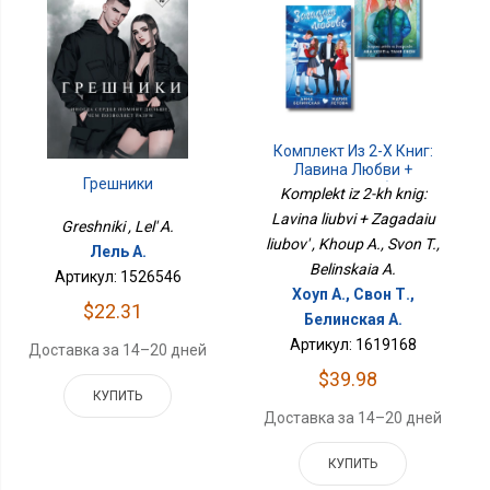
Комплект Из 2-Х Книг:
Лавина Любви +
Грешники
Загадаю Любовь
Komplekt iz 2-kh knig:
Lavina liubvi + Zagadaiu
Greshniki , Lel' A.
liubov' , Khoup A., Svon T.,
Лель А.
Belinskaia A.
Артикул: 1526546
Хоуп А., Свон Т.,
$22.31
Белинская А.
Артикул: 1619168
Доставка за 14–20 дней
$39.98
КУПИТЬ
Доставка за 14–20 дней
КУПИТЬ